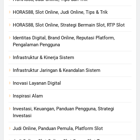
HORAS88, Slot Online, Judi Online, Tips & Trik
HORAS88, Slot Online, Strategi Bermain Slot, RTP Slot
Identitas Digital, Brand Online, Reputasi Platform,
Pengalaman Pengguna
Infrastruktur & Kinerja Sistem
Infrastruktur Jaringan & Keandalan Sistem
Inovasi Layanan Digital
Inspirasi Alam
Investasi, Keuangan, Panduan Pengguna, Strategi
Investasi
Judi Online, Panduan Pemula, Platform Slot