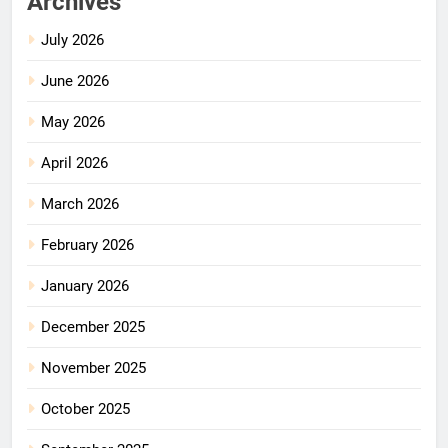
Archives
July 2026
June 2026
May 2026
April 2026
March 2026
February 2026
January 2026
December 2025
November 2025
October 2025