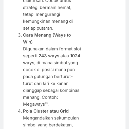
diaktifkan. Cocok untuk
strategi bermain hemat,
tetapi mengurangi
kemungkinan menang di
setiap putaran.
Cara Menang (Ways to
Win)
Digunakan dalam format slot
seperti
243 ways
atau
1024
ways
, di mana simbol yang
cocok di posisi mana pun
pada gulungan berturut-
turut dari kiri ke kanan
dianggap sebagai kombinasi
menang. Contoh:
Megaways™.
Pola Cluster atau Grid
Mengandalkan sekumpulan
simbol yang berdekatan,