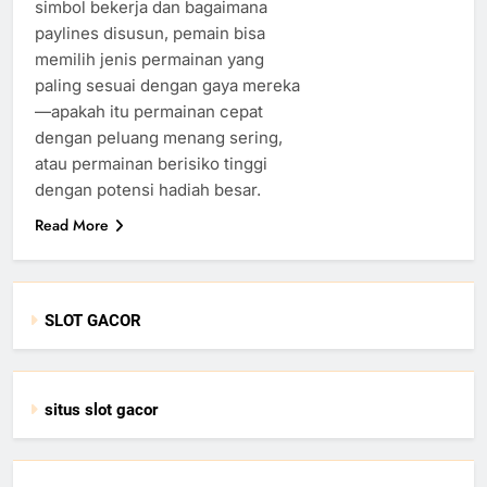
simbol bekerja dan bagaimana
paylines disusun, pemain bisa
memilih jenis permainan yang
paling sesuai dengan gaya mereka
—apakah itu permainan cepat
dengan peluang menang sering,
atau permainan berisiko tinggi
dengan potensi hadiah besar.
Read More
SLOT GACOR
situs slot gacor