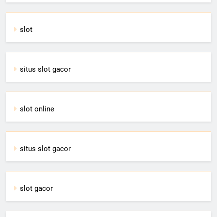
slot
situs slot gacor
slot online
situs slot gacor
slot gacor