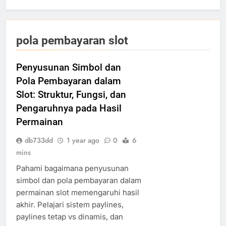
pola pembayaran slot
Penyusunan Simbol dan
Pola Pembayaran dalam
Slot: Struktur, Fungsi, dan
Pengaruhnya pada Hasil
Permainan
db733dd
1 year ago
0
6
mins
Pahami bagaimana penyusunan
simbol dan pola pembayaran dalam
permainan slot memengaruhi hasil
akhir. Pelajari sistem paylines,
paylines tetap vs dinamis, dan