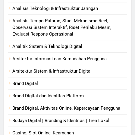
Analisis Teknologi & Infrastruktur Jaringan
Analisis Tempo Putaran, Studi Mekanisme Reel,
Observasi Sistem Interaktif, Riset Perilaku Mesin,
Evaluasi Respons Operasional
Analitik Sistem & Teknologi Digital
Arsitektur Informasi dan Kemudahan Pengguna
Arsitektur Sistem & Infrastruktur Digital
Brand Digital
Brand Digital dan Identitas Platform
Brand Digital, Aktivitas Online, Kepercayaan Pengguna
Budaya Digital | Branding & Identitas | Tren Lokal
Casino, Slot Online, Keamanan