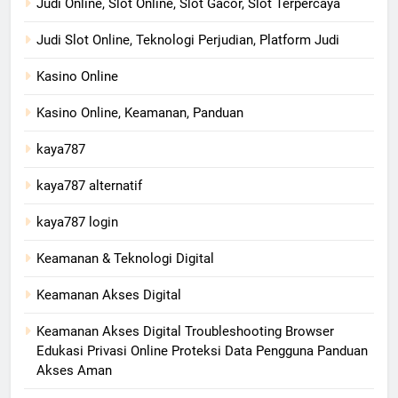
Judi Online, Slot Online, Slot Gacor, Slot Terpercaya
Judi Slot Online, Teknologi Perjudian, Platform Judi
Kasino Online
Kasino Online, Keamanan, Panduan
kaya787
kaya787 alternatif
kaya787 login
Keamanan & Teknologi Digital
Keamanan Akses Digital
Keamanan Akses Digital Troubleshooting Browser
Edukasi Privasi Online Proteksi Data Pengguna Panduan
Akses Aman