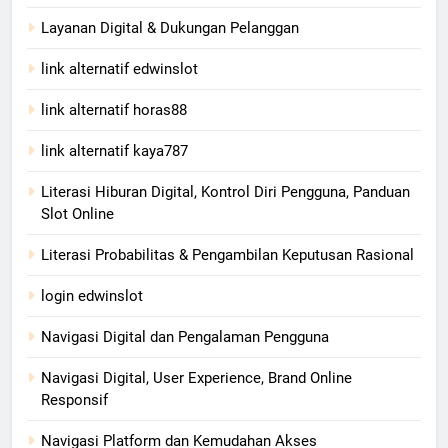
Layanan Digital & Dukungan Pelanggan
link alternatif edwinslot
link alternatif horas88
link alternatif kaya787
Literasi Hiburan Digital, Kontrol Diri Pengguna, Panduan
Slot Online
Literasi Probabilitas & Pengambilan Keputusan Rasional
login edwinslot
Navigasi Digital dan Pengalaman Pengguna
Navigasi Digital, User Experience, Brand Online
Responsif
Navigasi Platform dan Kemudahan Akses