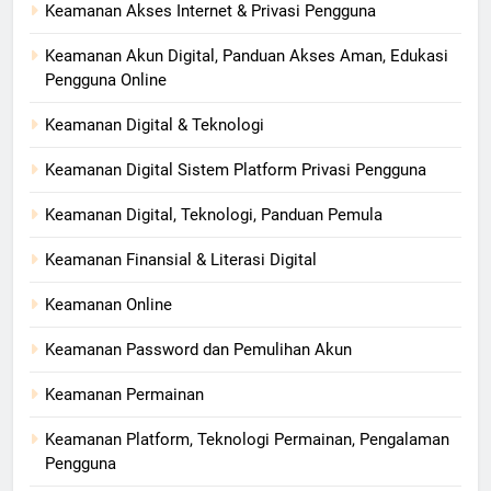
Keamanan Akses Internet & Privasi Pengguna
Keamanan Akun Digital, Panduan Akses Aman, Edukasi
Pengguna Online
Keamanan Digital & Teknologi
Keamanan Digital Sistem Platform Privasi Pengguna
Keamanan Digital, Teknologi, Panduan Pemula
Keamanan Finansial & Literasi Digital
Keamanan Online
Keamanan Password dan Pemulihan Akun
Keamanan Permainan
Keamanan Platform, Teknologi Permainan, Pengalaman
Pengguna