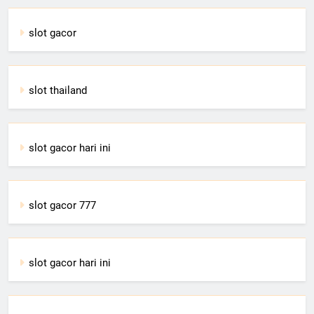
slot gacor
slot thailand
slot gacor hari ini
slot gacor 777
slot gacor hari ini