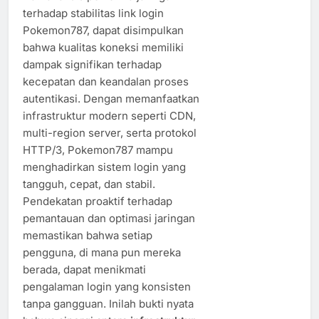
terhadap stabilitas link login
Pokemon787, dapat disimpulkan
bahwa kualitas koneksi memiliki
dampak signifikan terhadap
kecepatan dan keandalan proses
autentikasi. Dengan memanfaatkan
infrastruktur modern seperti CDN,
multi-region server, serta protokol
HTTP/3, Pokemon787 mampu
menghadirkan sistem login yang
tangguh, cepat, dan stabil.
Pendekatan proaktif terhadap
pemantauan dan optimasi jaringan
memastikan bahwa setiap
pengguna, di mana pun mereka
berada, dapat menikmati
pengalaman login yang konsisten
tanpa gangguan. Inilah bukti nyata