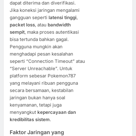
dapat diterima dan diverifikasi.
Jika koneksi jaringan mengalami
gangguan seperti
latensi tinggi
,
packet loss
, atau
bandwidth
sempit
, maka proses autentikasi
bisa tertunda bahkan gagal.
Pengguna mungkin akan
menghadapi pesan kesalahan
seperti “Connection Timeout” atau
“Server Unreachable”. Untuk
platform sebesar Pokemon787
yang melayani ribuan pengguna
secara bersamaan, kestabilan
jaringan bukan hanya soal
kenyamanan, tetapi juga
menyangkut
kepercayaan dan
kredibilitas sistem
.
Faktor Jaringan yang