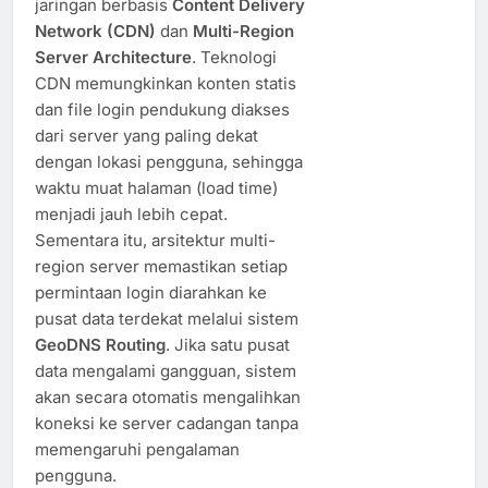
jaringan berbasis
Content Delivery
Network (CDN)
dan
Multi-Region
Server Architecture
. Teknologi
CDN memungkinkan konten statis
dan file login pendukung diakses
dari server yang paling dekat
dengan lokasi pengguna, sehingga
waktu muat halaman (load time)
menjadi jauh lebih cepat.
Sementara itu, arsitektur multi-
region server memastikan setiap
permintaan login diarahkan ke
pusat data terdekat melalui sistem
GeoDNS Routing
. Jika satu pusat
data mengalami gangguan, sistem
akan secara otomatis mengalihkan
koneksi ke server cadangan tanpa
memengaruhi pengalaman
pengguna.