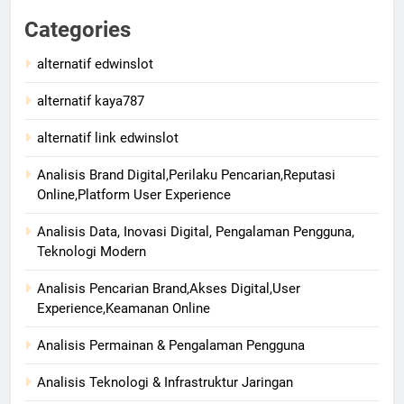
Categories
alternatif edwinslot
alternatif kaya787
alternatif link edwinslot
Analisis Brand Digital,Perilaku Pencarian,Reputasi
Online,Platform User Experience
Analisis Data, Inovasi Digital, Pengalaman Pengguna,
Teknologi Modern
Analisis Pencarian Brand,Akses Digital,User
Experience,Keamanan Online
Analisis Permainan & Pengalaman Pengguna
Analisis Teknologi & Infrastruktur Jaringan