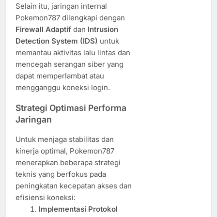
Selain itu, jaringan internal
Pokemon787 dilengkapi dengan
Firewall Adaptif
dan
Intrusion
Detection System (IDS)
untuk
memantau aktivitas lalu lintas dan
mencegah serangan siber yang
dapat memperlambat atau
mengganggu koneksi login.
Strategi Optimasi Performa
Jaringan
Untuk menjaga stabilitas dan
kinerja optimal, Pokemon787
menerapkan beberapa strategi
teknis yang berfokus pada
peningkatan kecepatan akses dan
efisiensi koneksi:
Implementasi Protokol