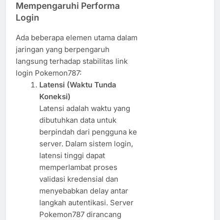
Mempengaruhi Performa
Login
Ada beberapa elemen utama dalam
jaringan yang berpengaruh
langsung terhadap stabilitas link
login Pokemon787:
Latensi (Waktu Tunda
Koneksi)
Latensi adalah waktu yang
dibutuhkan data untuk
berpindah dari pengguna ke
server. Dalam sistem login,
latensi tinggi dapat
memperlambat proses
validasi kredensial dan
menyebabkan delay antar
langkah autentikasi. Server
Pokemon787 dirancang