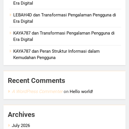
Era Digital
LEBAH4D dan Transformasi Pengalaman Pengguna di
Era Digital
KAYA787 dan Transformasi Pengalaman Pengguna di
Era Digital
KAYA787 dan Peran Struktur Informasi dalam
Kemudahan Pengguna
Recent Comments
A WordPress Commenter
on
Hello world!
Archives
July 2026