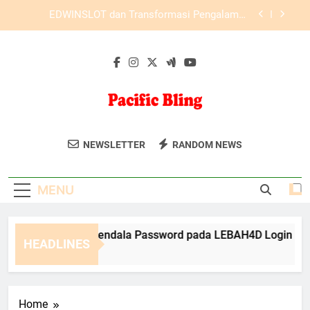
Skip
LEBAH4D dan Transformasi Pengalaman
to
Pengguna di Era Digital
content
KAYA787 dan Transformasi Pengalaman
Pengguna di Era Digital
Cara Mengatasi Kendala Password pada
LEBAH4D Login dengan Aman
EDWINSLOT dan Transformasi Pengalaman
Pengguna di Era Digital
Pacific Bling
Perhiasan Mewah Dan Aksesori Elegan
LEBAH4D dan Transformasi Pengalaman
NEWSLETTER
RANDOM NEWS
Pengguna di Era Digital
Untuk Penampilan Glamor Dari Pacific
KAYA787 dan Transformasi Pengalaman
Bling. Koleksi Eksklusif Untuk Anda.
Pengguna di Era Digital
MENU
ara Mengatasi Kendala Password pada LEBAH4D Login deng
HEADLINES
Weeks Ago
Home