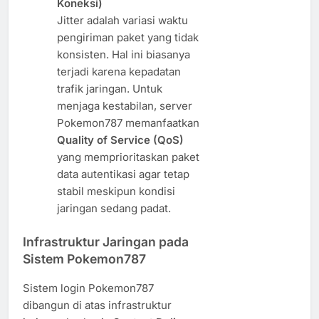
Koneksi)
Jitter adalah variasi waktu
pengiriman paket yang tidak
konsisten. Hal ini biasanya
terjadi karena kepadatan
trafik jaringan. Untuk
menjaga kestabilan, server
Pokemon787 memanfaatkan
Quality of Service (QoS)
yang memprioritaskan paket
data autentikasi agar tetap
stabil meskipun kondisi
jaringan sedang padat.
Infrastruktur Jaringan pada
Sistem Pokemon787
Sistem login Pokemon787
dibangun di atas infrastruktur