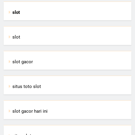
slot
slot
slot gacor
situs toto slot
slot gacor hari ini