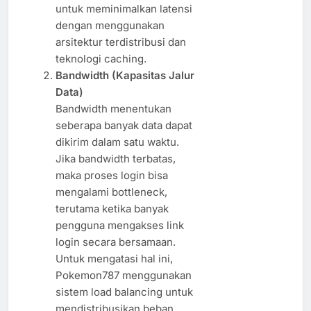
untuk meminimalkan latensi
dengan menggunakan
arsitektur terdistribusi dan
teknologi caching.
Bandwidth (Kapasitas Jalur
Data)
Bandwidth menentukan
seberapa banyak data dapat
dikirim dalam satu waktu.
Jika bandwidth terbatas,
maka proses login bisa
mengalami bottleneck,
terutama ketika banyak
pengguna mengakses link
login secara bersamaan.
Untuk mengatasi hal ini,
Pokemon787 menggunakan
sistem load balancing untuk
mendistribusikan beban