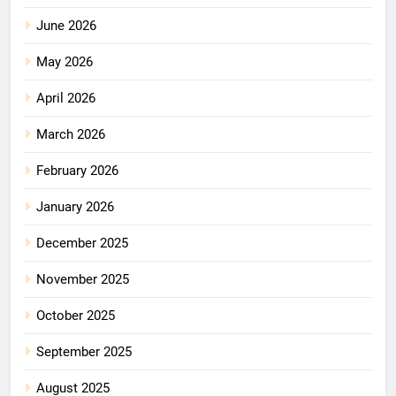
June 2026
May 2026
April 2026
March 2026
February 2026
January 2026
December 2025
November 2025
October 2025
September 2025
August 2025