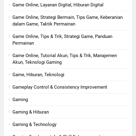
Game Online, Layanan Digital, Hiburan Digital
Game Online, Strategi Bermain, Tips Game, Keberanian
dalam Game, Taktik Permainan
Game Online, Tips & Trik, Strategi Game, Panduan
Permainan
Game Online, Tutorial Akun, Tips & Trik, Manajemen
Akun, Teknologi Gaming
Game, Hiburan, Teknologi
Gameplay Control & Consistency Improvement
Gaming
Gaming & Hiburan
Gaming & Technology