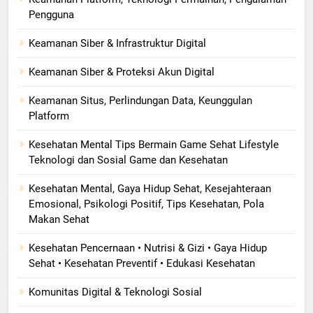
Pengguna
Keamanan Siber & Infrastruktur Digital
Keamanan Siber & Proteksi Akun Digital
Keamanan Situs, Perlindungan Data, Keunggulan
Platform
Kesehatan Mental Tips Bermain Game Sehat Lifestyle
Teknologi dan Sosial Game dan Kesehatan
Kesehatan Mental, Gaya Hidup Sehat, Kesejahteraan
Emosional, Psikologi Positif, Tips Kesehatan, Pola
Makan Sehat
Kesehatan Pencernaan • Nutrisi & Gizi • Gaya Hidup
Sehat • Kesehatan Preventif • Edukasi Kesehatan
Komunitas Digital & Teknologi Sosial