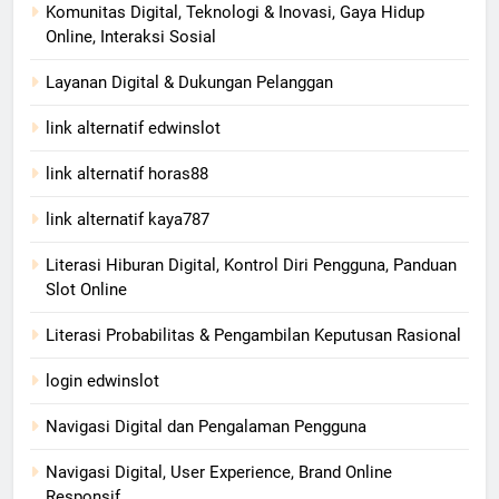
Komunitas Digital, Teknologi & Inovasi, Gaya Hidup
Online, Interaksi Sosial
Layanan Digital & Dukungan Pelanggan
link alternatif edwinslot
link alternatif horas88
link alternatif kaya787
Literasi Hiburan Digital, Kontrol Diri Pengguna, Panduan
Slot Online
Literasi Probabilitas & Pengambilan Keputusan Rasional
login edwinslot
Navigasi Digital dan Pengalaman Pengguna
Navigasi Digital, User Experience, Brand Online
Responsif