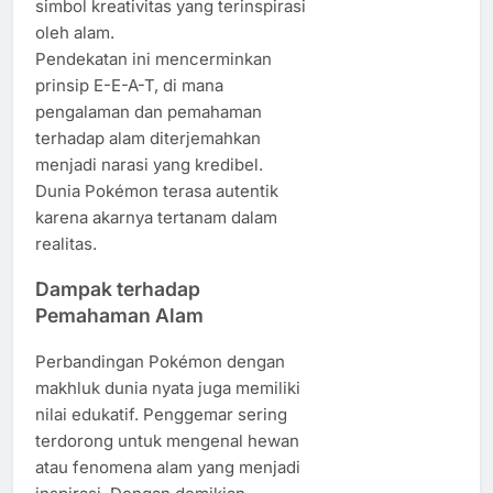
simbol kreativitas yang terinspirasi
oleh alam.
Pendekatan ini mencerminkan
prinsip E-E-A-T, di mana
pengalaman dan pemahaman
terhadap alam diterjemahkan
menjadi narasi yang kredibel.
Dunia Pokémon terasa autentik
karena akarnya tertanam dalam
realitas.
Dampak terhadap
Pemahaman Alam
Perbandingan Pokémon dengan
makhluk dunia nyata juga memiliki
nilai edukatif. Penggemar sering
terdorong untuk mengenal hewan
atau fenomena alam yang menjadi