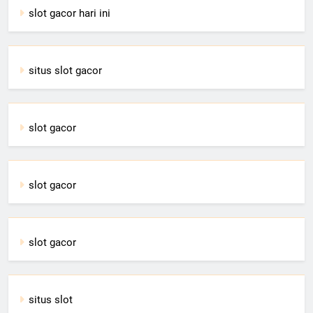
slot gacor hari ini
situs slot gacor
slot gacor
slot gacor
slot gacor
situs slot