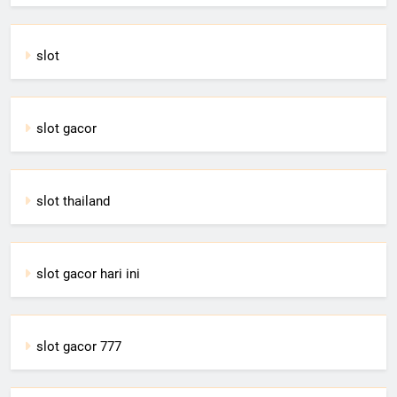
slot
slot gacor
slot thailand
slot gacor hari ini
slot gacor 777