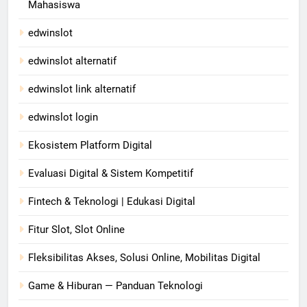
Mahasiswa
edwinslot
edwinslot alternatif
edwinslot link alternatif
edwinslot login
Ekosistem Platform Digital
Evaluasi Digital & Sistem Kompetitif
Fintech & Teknologi | Edukasi Digital
Fitur Slot, Slot Online
Fleksibilitas Akses, Solusi Online, Mobilitas Digital
Game & Hiburan — Panduan Teknologi