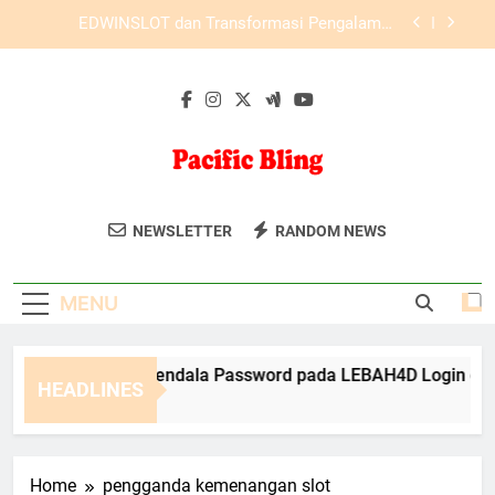
Skip
LEBAH4D dan Transformasi Pengalaman
to
Pengguna di Era Digital
content
KAYA787 dan Transformasi Pengalaman
Pengguna di Era Digital
Cara Mengatasi Kendala Password pada
LEBAH4D Login dengan Aman
EDWINSLOT dan Transformasi Pengalaman
Pengguna di Era Digital
Pacific Bling
Perhiasan Mewah Dan Aksesori Elegan
LEBAH4D dan Transformasi Pengalaman
NEWSLETTER
RANDOM NEWS
Pengguna di Era Digital
Untuk Penampilan Glamor Dari Pacific
KAYA787 dan Transformasi Pengalaman
Bling. Koleksi Eksklusif Untuk Anda.
Pengguna di Era Digital
MENU
ara Mengatasi Kendala Password pada LEBAH4D Login deng
HEADLINES
Weeks Ago
Home
pengganda kemenangan slot