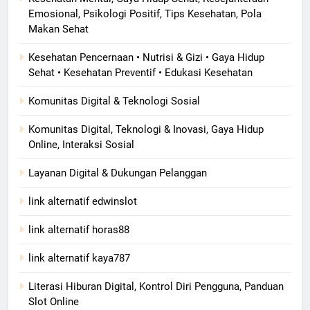
Emosional, Psikologi Positif, Tips Kesehatan, Pola
Makan Sehat
Kesehatan Pencernaan • Nutrisi & Gizi • Gaya Hidup
Sehat • Kesehatan Preventif • Edukasi Kesehatan
Komunitas Digital & Teknologi Sosial
Komunitas Digital, Teknologi & Inovasi, Gaya Hidup
Online, Interaksi Sosial
Layanan Digital & Dukungan Pelanggan
link alternatif edwinslot
link alternatif horas88
link alternatif kaya787
Literasi Hiburan Digital, Kontrol Diri Pengguna, Panduan
Slot Online