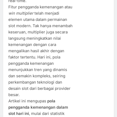
real-time.
Fitur pengganda kemenangan atau
win multiplier
telah menjadi
elemen utama dalam permainan
slot modern. Tak hanya menambah
keseruan, multiplier juga secara
langsung meningkatkan nilai
kemenangan dengan cara
mengalikan hasil akhir dengan
faktor tertentu. Hari ini, pola
pengganda kemenangan
menunjukkan tren yang dinamis
dan semakin kompleks, seiring
perkembangan teknologi dan
desain slot dari berbagai provider
besar.
Artikel ini mengupas
pola
pengganda kemenangan dalam
slot hari ini
, mulai dari statistik