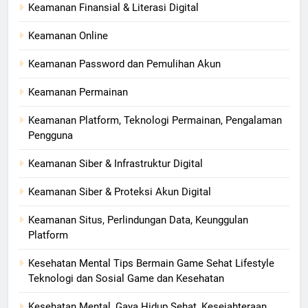
Keamanan Finansial & Literasi Digital
Keamanan Online
Keamanan Password dan Pemulihan Akun
Keamanan Permainan
Keamanan Platform, Teknologi Permainan, Pengalaman
Pengguna
Keamanan Siber & Infrastruktur Digital
Keamanan Siber & Proteksi Akun Digital
Keamanan Situs, Perlindungan Data, Keunggulan
Platform
Kesehatan Mental Tips Bermain Game Sehat Lifestyle
Teknologi dan Sosial Game dan Kesehatan
Kesehatan Mental, Gaya Hidup Sehat, Kesejahteraan