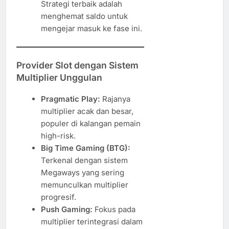
Strategi terbaik adalah
menghemat saldo untuk
mengejar masuk ke fase ini.
Provider Slot dengan Sistem
Multiplier Unggulan
Pragmatic Play:
Rajanya
multiplier acak dan besar,
populer di kalangan pemain
high-risk.
Big Time Gaming (BTG):
Terkenal dengan sistem
Megaways yang sering
memunculkan multiplier
progresif.
Push Gaming:
Fokus pada
multiplier terintegrasi dalam