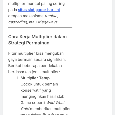
multiplier muncul paling sering
pada
situs slot gacor hari ini
dengan mekanisme
tumble
,
cascading
, atau
Megaways
.
Cara Kerja Multiplier dalam
Strategi Permainan
Fitur multiplier bisa mengubah
gaya bermain secara signifikan.
Berikut beberapa pendekatan
berdasarkan jenis multiplier:
Multiplier Tetap
Cocok untuk pemain
konservatif yang
menginginkan hasil stabil.
Game seperti
Wild West
Gold
memberikan multiplier
tetap dalam fitur free spin.