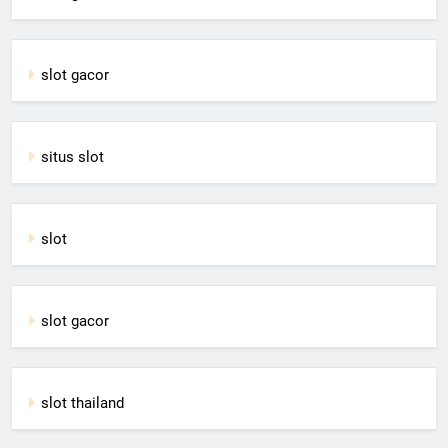
slot gacor
situs slot
slot
slot gacor
slot thailand