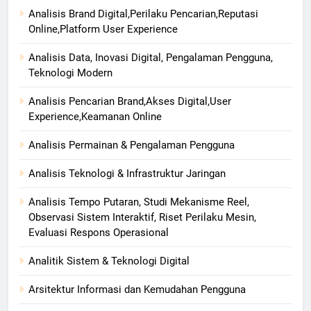
Analisis Brand Digital,Perilaku Pencarian,Reputasi
Online,Platform User Experience
Analisis Data, Inovasi Digital, Pengalaman Pengguna,
Teknologi Modern
Analisis Pencarian Brand,Akses Digital,User
Experience,Keamanan Online
Analisis Permainan & Pengalaman Pengguna
Analisis Teknologi & Infrastruktur Jaringan
Analisis Tempo Putaran, Studi Mekanisme Reel,
Observasi Sistem Interaktif, Riset Perilaku Mesin,
Evaluasi Respons Operasional
Analitik Sistem & Teknologi Digital
Arsitektur Informasi dan Kemudahan Pengguna