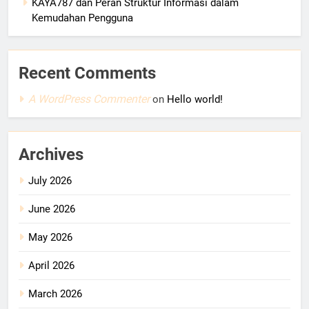
KAYA787 dan Peran Struktur Informasi dalam
Kemudahan Pengguna
Recent Comments
A WordPress Commenter
on
Hello world!
Archives
July 2026
June 2026
May 2026
April 2026
March 2026