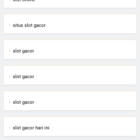
situs slot gacor
slot gacor
slot gacor
slot gacor
slot gacor hari ini