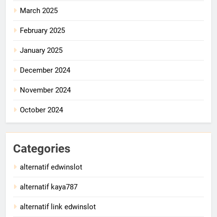
March 2025
February 2025
January 2025
December 2024
November 2024
October 2024
Categories
alternatif edwinslot
alternatif kaya787
alternatif link edwinslot