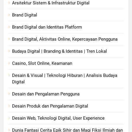
Arsitektur Sistem & Infrastruktur Digital
Brand Digital
Brand Digital dan Identitas Platform
Brand Digital, Aktivitas Online, Kepercayaan Pengguna
Budaya Digital | Branding & Identitas | Tren Lokal
Casino, Slot Online, Keamanan
Desain & Visual | Teknologi Hiburan | Analisis Budaya
Digital
Desain dan Pengalaman Pengguna
Desain Produk dan Pengalaman Digital
Desain Web, Teknologi Digital, User Experience
Dunia Fantasi Cerita Epik Sihir dan Magi Fiksi Ilmiah dan