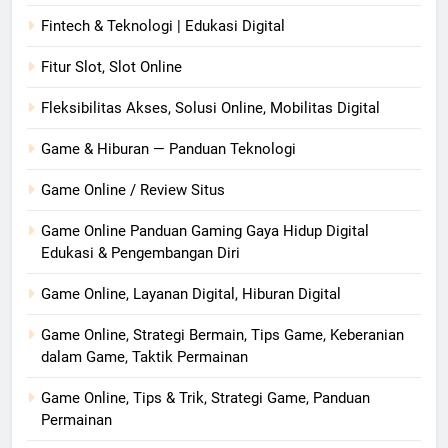
Fintech & Teknologi | Edukasi Digital
Fitur Slot, Slot Online
Fleksibilitas Akses, Solusi Online, Mobilitas Digital
Game & Hiburan — Panduan Teknologi
Game Online / Review Situs
Game Online Panduan Gaming Gaya Hidup Digital
Edukasi & Pengembangan Diri
Game Online, Layanan Digital, Hiburan Digital
Game Online, Strategi Bermain, Tips Game, Keberanian
dalam Game, Taktik Permainan
Game Online, Tips & Trik, Strategi Game, Panduan
Permainan