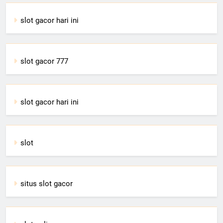
slot gacor hari ini
slot gacor 777
slot gacor hari ini
slot
situs slot gacor