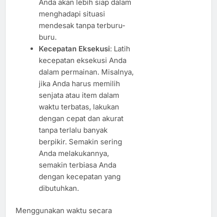
Anda akan lebih siap dalam
menghadapi situasi
mendesak tanpa terburu-
buru.
Kecepatan Eksekusi
: Latih
kecepatan eksekusi Anda
dalam permainan. Misalnya,
jika Anda harus memilih
senjata atau item dalam
waktu terbatas, lakukan
dengan cepat dan akurat
tanpa terlalu banyak
berpikir. Semakin sering
Anda melakukannya,
semakin terbiasa Anda
dengan kecepatan yang
dibutuhkan.
Menggunakan waktu secara