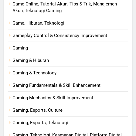
Game Online, Tutorial Akun, Tips & Trik, Manajemen
Akun, Teknologi Gaming
Game, Hiburan, Teknologi
Gameplay Control & Consistency Improvement
Gaming
Gaming & Hiburan
Gaming & Technology
Gaming Fundamentals & Skill Enhancement
Gaming Mechanics & Skill Improvement
Gaming, Esports, Culture
Gaming, Esports, Teknologi
Gaming, Teknologi, Keamanan Digital, Platform Digital