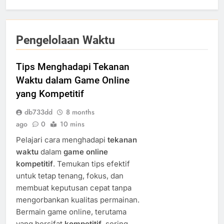
Pengelolaan Waktu
Tips Menghadapi Tekanan
Waktu dalam Game Online
yang Kompetitif
db733dd
8 months
ago
0
10 mins
Pelajari cara menghadapi
tekanan
waktu
dalam
game online
kompetitif
. Temukan tips efektif
untuk tetap tenang, fokus, dan
membuat keputusan cepat tanpa
mengorbankan kualitas permainan.
Bermain game online, terutama
yang bersifat
kompetitif
, sering