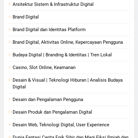
Arsitektur Sistem & Infrastruktur Digital
Brand Digital
Brand Digital dan Identitas Platform
Brand Digital, Aktivitas Online, Kepercayaan Pengguna
Budaya Digital | Branding & Identitas | Tren Lokal
Casino, Slot Online, Keamanan
Desain & Visual | Teknologi Hiburan | Analisis Budaya
Digital
Desain dan Pengalaman Pengguna
Desain Produk dan Pengalaman Digital
Desain Web, Teknologi Digital, User Experience
Dunia Fantasi Cerita Epik Sihir dan Magi Fiksi Ilmiah dan