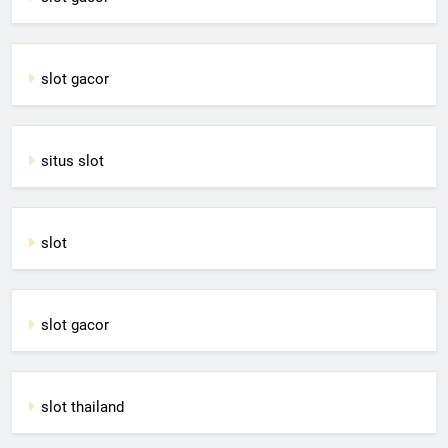
slot gacor
situs slot
slot
slot gacor
slot thailand