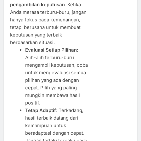
pengambilan keputusan
. Ketika
Anda merasa terburu-buru, jangan
hanya fokus pada kemenangan,
tetapi berusaha untuk membuat
keputusan yang terbaik
berdasarkan situasi.
Evaluasi Setiap Pilihan
:
Alih-alih terburu-buru
mengambil keputusan, coba
untuk mengevaluasi semua
pilihan yang ada dengan
cepat. Pilih yang paling
mungkin membawa hasil
positif.
Tetap Adaptif
: Terkadang,
hasil terbaik datang dari
kemampuan untuk
beradaptasi dengan cepat.
Jangan terlalu terpaku pada