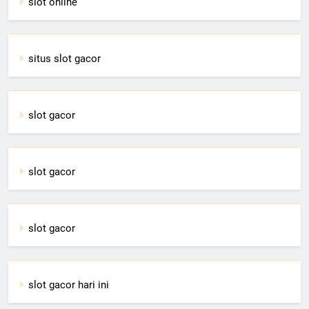
slot online
situs slot gacor
slot gacor
slot gacor
slot gacor
slot gacor hari ini