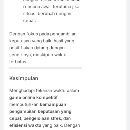
rencana awal, terutama jika
situasi berubah dengan
cepat.
Dengan fokus pada pengambilan
keputusan yang baik, hasil yang
positif akan datang dengan
sendirinya, meskipun waktu
terbatas.
Kesimpulan
Menghadapi tekanan waktu dalam
game online kompetitif
membutuhkan
kemampuan
pengambilan keputusan yang
cepat
,
pengelolaan stres
, dan
efisiensi waktu
yang baik. Dengan