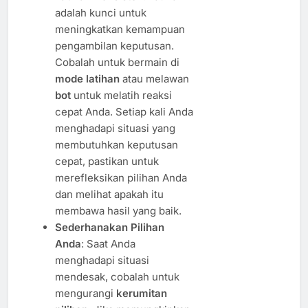
adalah kunci untuk
meningkatkan kemampuan
pengambilan keputusan.
Cobalah untuk bermain di
mode latihan
atau melawan
bot
untuk melatih reaksi
cepat Anda. Setiap kali Anda
menghadapi situasi yang
membutuhkan keputusan
cepat, pastikan untuk
merefleksikan pilihan Anda
dan melihat apakah itu
membawa hasil yang baik.
Sederhanakan Pilihan
Anda
: Saat Anda
menghadapi situasi
mendesak, cobalah untuk
mengurangi
kerumitan