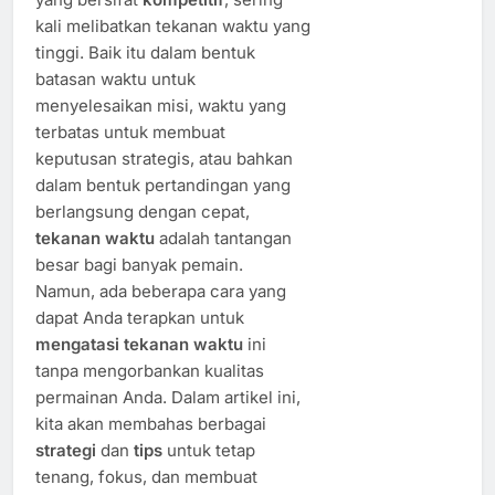
kali melibatkan tekanan waktu yang
tinggi. Baik itu dalam bentuk
batasan waktu untuk
menyelesaikan misi, waktu yang
terbatas untuk membuat
keputusan strategis, atau bahkan
dalam bentuk pertandingan yang
berlangsung dengan cepat,
tekanan waktu
adalah tantangan
besar bagi banyak pemain.
Namun, ada beberapa cara yang
dapat Anda terapkan untuk
mengatasi tekanan waktu
ini
tanpa mengorbankan kualitas
permainan Anda. Dalam artikel ini,
kita akan membahas berbagai
strategi
dan
tips
untuk tetap
tenang, fokus, dan membuat