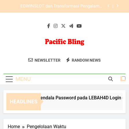
Skip
LEBAH4D dan Transformasi Pengalaman
to
Pengguna di Era Digital
content
KAYA787 dan Transformasi Pengalaman
Pengguna di Era Digital
Cara Mengatasi Kendala Password pada
LEBAH4D Login dengan Aman
EDWINSLOT dan Transformasi Pengalaman
Pengguna di Era Digital
Pacific Bling
Perhiasan Mewah Dan Aksesori Elegan
LEBAH4D dan Transformasi Pengalaman
NEWSLETTER
RANDOM NEWS
Pengguna di Era Digital
Untuk Penampilan Glamor Dari Pacific
KAYA787 dan Transformasi Pengalaman
Bling. Koleksi Eksklusif Untuk Anda.
Pengguna di Era Digital
MENU
ra Mengatasi Kendala Password pada LEBAH4D Login denga
HEADLINES
Weeks Ago
Home
Pengelolaan Waktu