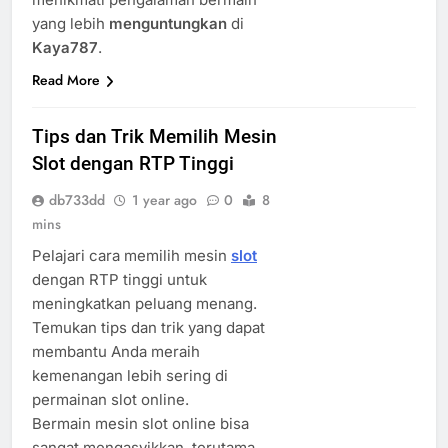
yang lebih
menguntungkan
di
Kaya787
.
Read More
Tips dan Trik Memilih Mesin
Slot dengan RTP Tinggi
db733dd
1 year ago
0
8
mins
Pelajari cara memilih mesin
slot
dengan RTP tinggi untuk
meningkatkan peluang menang.
Temukan tips dan trik yang dapat
membantu Anda meraih
kemenangan lebih sering di
permainan slot online.
Bermain mesin slot online bisa
sangat mengasyikkan, terutama