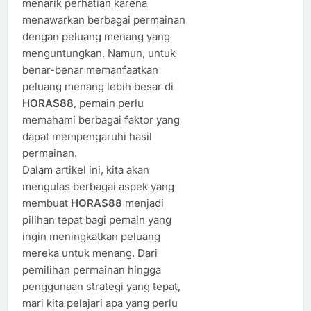
menarik perhatian karena
menawarkan berbagai permainan
dengan peluang menang yang
menguntungkan. Namun, untuk
benar-benar memanfaatkan
peluang menang lebih besar di
HORAS88
, pemain perlu
memahami berbagai faktor yang
dapat mempengaruhi hasil
permainan.
Dalam artikel ini, kita akan
mengulas berbagai aspek yang
membuat
HORAS88
menjadi
pilihan tepat bagi pemain yang
ingin meningkatkan peluang
mereka untuk menang. Dari
pemilihan permainan hingga
penggunaan strategi yang tepat,
mari kita pelajari apa yang perlu