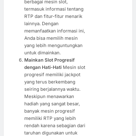
berbagai mesin slot,
termasuk informasi tentang
RTP dan fitur-fitur menarik
lainnya. Dengan
memanfaatkan informasi ini,
Anda bisa memilih mesin
yang lebih menguntungkan
untuk dimainkan.
Mainkan Slot Progresif
dengan Hati-Hati
Mesin slot
progresif memiliki jackpot
yang terus berkembang
seiring berjalannya waktu.
Meskipun menawarkan
hadiah yang sangat besar,
banyak mesin progresif
memiliki RTP yang lebih
rendah karena sebagian dari
taruhan digunakan untuk