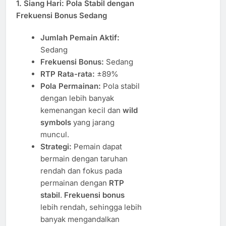
1. Siang Hari: Pola Stabil dengan
Frekuensi Bonus Sedang
Jumlah Pemain Aktif:
Sedang
Frekuensi Bonus:
Sedang
RTP Rata-rata:
±89%
Pola Permainan:
Pola stabil
dengan lebih banyak
kemenangan kecil dan
wild
symbols
yang jarang
muncul.
Strategi:
Pemain dapat
bermain dengan taruhan
rendah dan fokus pada
permainan dengan
RTP
stabil
.
Frekuensi bonus
lebih rendah, sehingga lebih
banyak mengandalkan