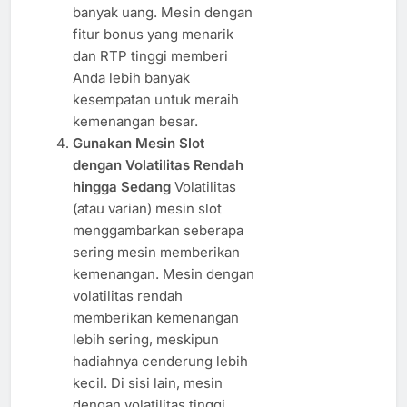
banyak uang. Mesin dengan
fitur bonus yang menarik
dan RTP tinggi memberi
Anda lebih banyak
kesempatan untuk meraih
kemenangan besar.
Gunakan Mesin Slot
dengan Volatilitas Rendah
hingga Sedang
Volatilitas
(atau varian) mesin slot
menggambarkan seberapa
sering mesin memberikan
kemenangan. Mesin dengan
volatilitas rendah
memberikan kemenangan
lebih sering, meskipun
hadiahnya cenderung lebih
kecil. Di sisi lain, mesin
dengan volatilitas tinggi