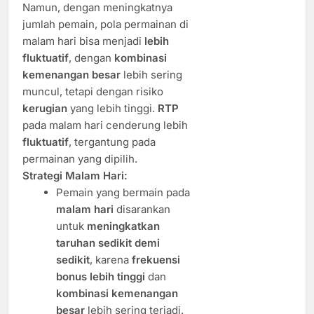
Namun, dengan meningkatnya
jumlah pemain, pola permainan di
malam hari bisa menjadi
lebih
fluktuatif
, dengan
kombinasi
kemenangan besar
lebih sering
muncul, tetapi dengan risiko
kerugian
yang lebih tinggi.
RTP
pada malam hari cenderung lebih
fluktuatif
, tergantung pada
permainan yang dipilih.
Strategi Malam Hari:
Pemain yang bermain pada
malam hari
disarankan
untuk
meningkatkan
taruhan sedikit demi
sedikit
, karena
frekuensi
bonus lebih tinggi
dan
kombinasi kemenangan
besar
lebih sering terjadi.