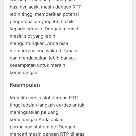
hasilnya acak, mesin dengan RTP
lebih tinggi memberikan potensi
pengembalian yang lebih baik
kepada pemain. Dengan memilih
mesin slot yang lebih
menguntungkan, Anda bisa
memperpanjang waktu bermain
dan mendapatkan lebih banyak
kesempatan untuk meraih
kemenangan.
Kesimpulan
Memilih mesin slot dengan RTP
tinggi adalah langkah cerdas untuk
meningkatkan peluang
kemenangan Anda dalam
permainan slot online. Dengan
mencari mesin dengan RTP di atas