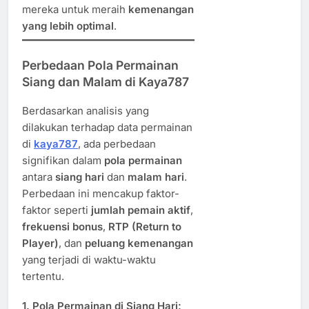
mereka untuk meraih
kemenangan
yang lebih optimal
.
Perbedaan Pola Permainan
Siang dan Malam di Kaya787
Berdasarkan analisis yang
dilakukan terhadap data permainan
di
kaya787
, ada perbedaan
signifikan dalam
pola permainan
antara
siang hari
dan
malam hari
.
Perbedaan ini mencakup faktor-
faktor seperti
jumlah pemain aktif
,
frekuensi bonus
,
RTP (Return to
Player)
, dan
peluang kemenangan
yang terjadi di waktu-waktu
tertentu.
1. Pola Permainan di Siang Hari: