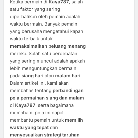
Ketika bermain di
Kaya787
, salah
satu faktor yang sering
diperhatikan oleh pemain adalah
waktu bermain. Banyak pemain
yang berusaha mengetahui kapan
waktu terbaik untuk
memaksimalkan peluang menang
mereka. Salah satu perdebatan
yang sering muncul adalah apakah
lebih menguntungkan bermain
pada
siang hari
atau
malam hari
.
Dalam artikel ini, kami akan
membahas tentang
perbandingan
pola permainan siang dan malam
di
Kaya787
, serta bagaimana
memahami pola ini dapat
membantu pemain untuk
memilih
waktu yang tepat
dan
menyesuaikan strategi taruhan