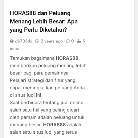
HORAS88 dan Peluang
Menang Lebih Besar: Apa
yang Perlu Diketahui?
db733dd
2 years ago
0
9
mins
Temukan bagaimana
HORAS88
memberikan peluang menang lebih
besar bagi para pemainnya.
Pelajari strategi dan fitur yang
dapat meningkatkan peluang Anda
di situs judi ini.
Saat berbicara tentang judi online,
salah satu hal yang paling dicari
oleh pemain adalah peluang untuk
menang besar.
HORAS88
adalah
salah satu situs judi yang terus