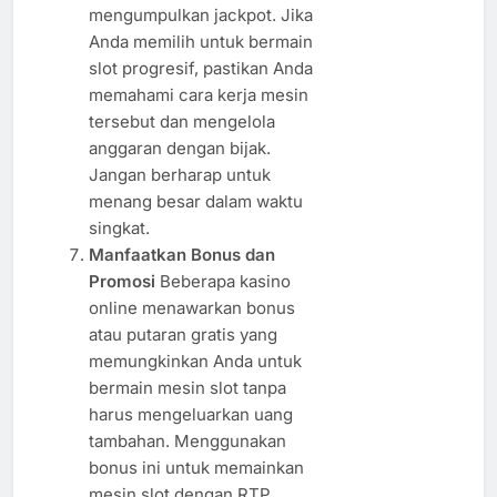
mengumpulkan jackpot. Jika
Anda memilih untuk bermain
slot progresif, pastikan Anda
memahami cara kerja mesin
tersebut dan mengelola
anggaran dengan bijak.
Jangan berharap untuk
menang besar dalam waktu
singkat.
Manfaatkan Bonus dan
Promosi
Beberapa kasino
online menawarkan bonus
atau putaran gratis yang
memungkinkan Anda untuk
bermain mesin slot tanpa
harus mengeluarkan uang
tambahan. Menggunakan
bonus ini untuk memainkan
mesin slot dengan RTP