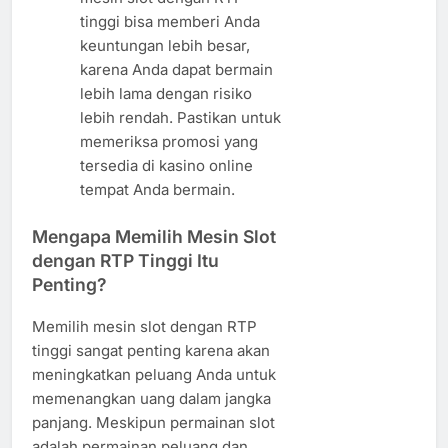
tinggi bisa memberi Anda
keuntungan lebih besar,
karena Anda dapat bermain
lebih lama dengan risiko
lebih rendah. Pastikan untuk
memeriksa promosi yang
tersedia di kasino online
tempat Anda bermain.
Mengapa Memilih Mesin Slot
dengan RTP Tinggi Itu
Penting?
Memilih mesin slot dengan RTP
tinggi sangat penting karena akan
meningkatkan peluang Anda untuk
memenangkan uang dalam jangka
panjang. Meskipun permainan slot
adalah permainan peluang dan