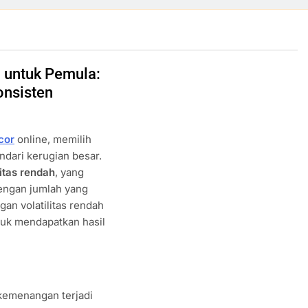
h untuk Pemula:
onsisten
acor
online, memilih
dari kerugian besar.
litas rendah
, yang
engan jumlah yang
gan volatilitas rendah
ntuk mendapatkan hasil
 kemenangan terjadi