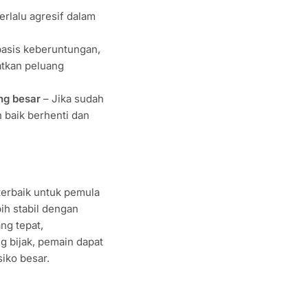
erlalu agresif dalam
basis keberuntungan,
tkan peluang
ng besar
– Jika sudah
baik berhenti dan
 terbaik untuk pemula
ih stabil dengan
ng tepat,
 bijak, pemain dapat
iko besar.