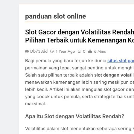
panduan slot online
Slot Gacor dengan Volatilitas Renda
Pilihan Terbaik untuk Kemenangan K
Db733dd
1 Year Ago
0
6 Mins
Bagi pemula yang baru terjun ke dunia
situs slot g
permainan yang tepat sangat penting untuk menghin
Salah satu pilihan terbaik adalah
slot dengan volati
menawarkan kemenangan lebih sering meskipun d
lebih kecil. Artikel ini akan mengulas slot gacor den
yang cocok untuk pemula, serta strategi terbaik u
maksimal.
Apa Itu Slot dengan Volatilitas Rendah?
Volatilitas dalam slot menentukan seberapa sering