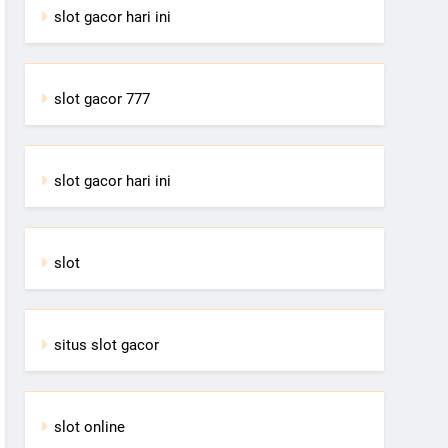
slot gacor hari ini
slot gacor 777
slot gacor hari ini
slot
situs slot gacor
slot online