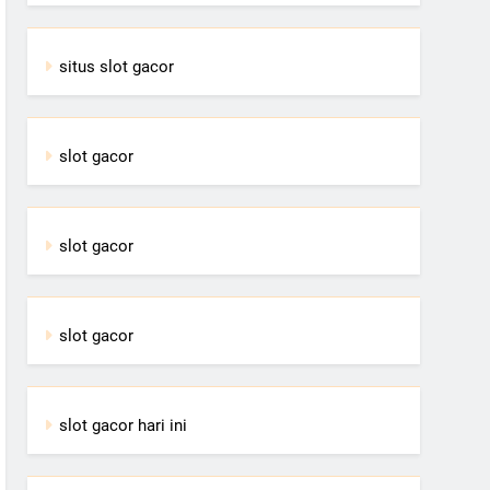
situs slot gacor
slot gacor
slot gacor
slot gacor
slot gacor hari ini