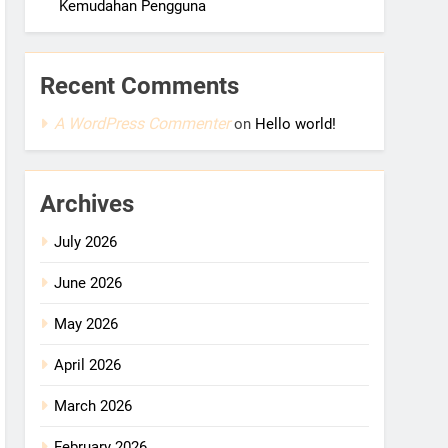
Kemudahan Pengguna
Recent Comments
A WordPress Commenter
on
Hello world!
Archives
July 2026
June 2026
May 2026
April 2026
March 2026
February 2026