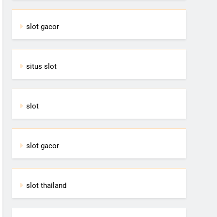
slot gacor
situs slot
slot
slot gacor
slot thailand