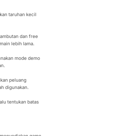
kan taruhan kecil
sambutan dan free
main lebih lama.
gunakan mode demo
n.
kan peluang
h digunakan.
alu tentukan batas
ng menyediakan game