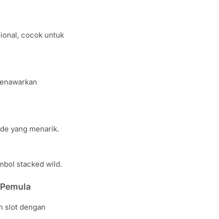
sional, cocok untuk
 menawarkan
ade yang menarik.
mbol stacked wild.
k Pemula
n slot dengan