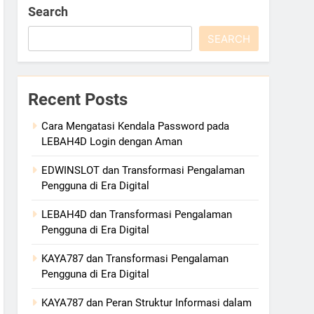
Search
SEARCH
Recent Posts
Cara Mengatasi Kendala Password pada
LEBAH4D Login dengan Aman
EDWINSLOT dan Transformasi Pengalaman
Pengguna di Era Digital
LEBAH4D dan Transformasi Pengalaman
Pengguna di Era Digital
KAYA787 dan Transformasi Pengalaman
Pengguna di Era Digital
KAYA787 dan Peran Struktur Informasi dalam