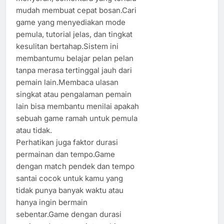
mudah membuat cepat bosan.Cari
game yang menyediakan mode
pemula, tutorial jelas, dan tingkat
kesulitan bertahap.Sistem ini
membantumu belajar pelan pelan
tanpa merasa tertinggal jauh dari
pemain lain.Membaca ulasan
singkat atau pengalaman pemain
lain bisa membantu menilai apakah
sebuah game ramah untuk pemula
atau tidak.
Perhatikan juga faktor durasi
permainan dan tempo.Game
dengan match pendek dan tempo
santai cocok untuk kamu yang
tidak punya banyak waktu atau
hanya ingin bermain
sebentar.Game dengan durasi