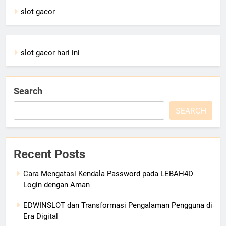
slot gacor
slot gacor hari ini
Search
SEARCH
Recent Posts
Cara Mengatasi Kendala Password pada LEBAH4D
Login dengan Aman
EDWINSLOT dan Transformasi Pengalaman Pengguna di
Era Digital