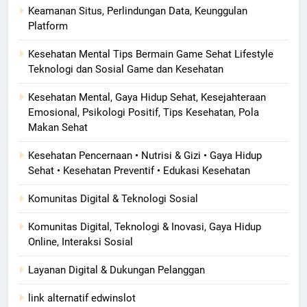
Keamanan Situs, Perlindungan Data, Keunggulan
Platform
Kesehatan Mental Tips Bermain Game Sehat Lifestyle
Teknologi dan Sosial Game dan Kesehatan
Kesehatan Mental, Gaya Hidup Sehat, Kesejahteraan
Emosional, Psikologi Positif, Tips Kesehatan, Pola
Makan Sehat
Kesehatan Pencernaan • Nutrisi & Gizi • Gaya Hidup
Sehat • Kesehatan Preventif • Edukasi Kesehatan
Komunitas Digital & Teknologi Sosial
Komunitas Digital, Teknologi & Inovasi, Gaya Hidup
Online, Interaksi Sosial
Layanan Digital & Dukungan Pelanggan
link alternatif edwinslot