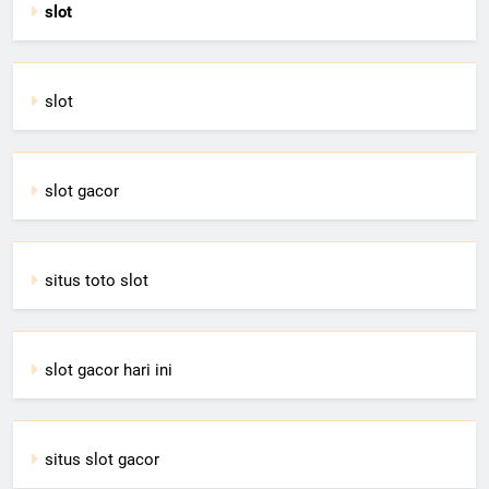
slot
slot
slot gacor
situs toto slot
slot gacor hari ini
situs slot gacor