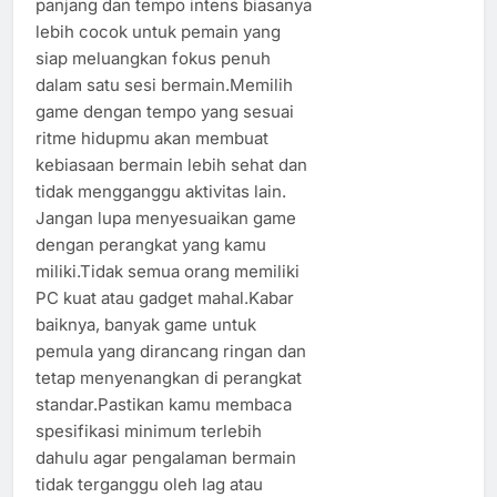
panjang dan tempo intens biasanya
lebih cocok untuk pemain yang
siap meluangkan fokus penuh
dalam satu sesi bermain.Memilih
game dengan tempo yang sesuai
ritme hidupmu akan membuat
kebiasaan bermain lebih sehat dan
tidak mengganggu aktivitas lain.
Jangan lupa menyesuaikan game
dengan perangkat yang kamu
miliki.Tidak semua orang memiliki
PC kuat atau gadget mahal.Kabar
baiknya, banyak game untuk
pemula yang dirancang ringan dan
tetap menyenangkan di perangkat
standar.Pastikan kamu membaca
spesifikasi minimum terlebih
dahulu agar pengalaman bermain
tidak terganggu oleh lag atau