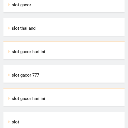
slot gacor
slot thailand
slot gacor hari ini
slot gacor 777
slot gacor hari ini
slot