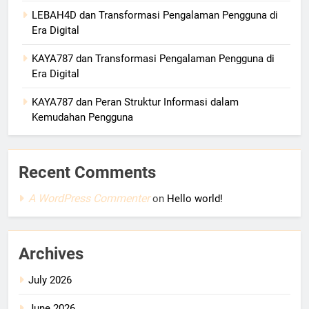
LEBAH4D dan Transformasi Pengalaman Pengguna di
Era Digital
KAYA787 dan Transformasi Pengalaman Pengguna di
Era Digital
KAYA787 dan Peran Struktur Informasi dalam
Kemudahan Pengguna
Recent Comments
A WordPress Commenter
on
Hello world!
Archives
July 2026
June 2026