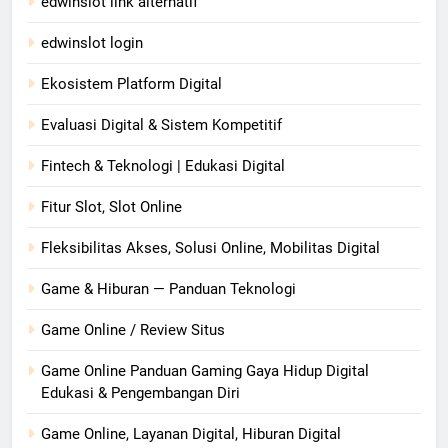
edwinslot link alternatif
edwinslot login
Ekosistem Platform Digital
Evaluasi Digital & Sistem Kompetitif
Fintech & Teknologi | Edukasi Digital
Fitur Slot, Slot Online
Fleksibilitas Akses, Solusi Online, Mobilitas Digital
Game & Hiburan — Panduan Teknologi
Game Online / Review Situs
Game Online Panduan Gaming Gaya Hidup Digital
Edukasi & Pengembangan Diri
Game Online, Layanan Digital, Hiburan Digital