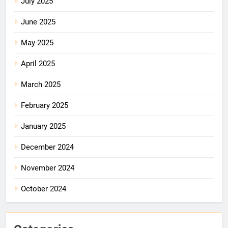
July 2025
June 2025
May 2025
April 2025
March 2025
February 2025
January 2025
December 2024
November 2024
October 2024