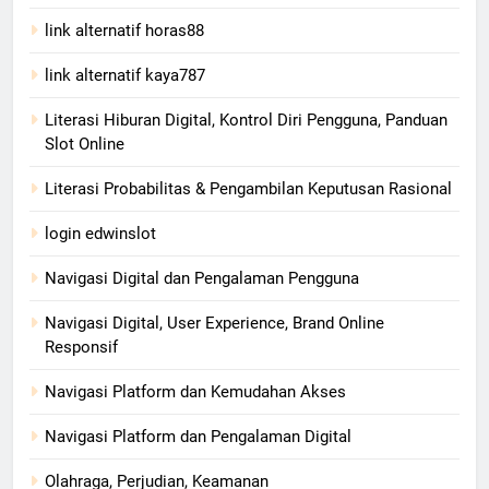
link alternatif horas88
link alternatif kaya787
Literasi Hiburan Digital, Kontrol Diri Pengguna, Panduan
Slot Online
Literasi Probabilitas & Pengambilan Keputusan Rasional
login edwinslot
Navigasi Digital dan Pengalaman Pengguna
Navigasi Digital, User Experience, Brand Online
Responsif
Navigasi Platform dan Kemudahan Akses
Navigasi Platform dan Pengalaman Digital
Olahraga, Perjudian, Keamanan