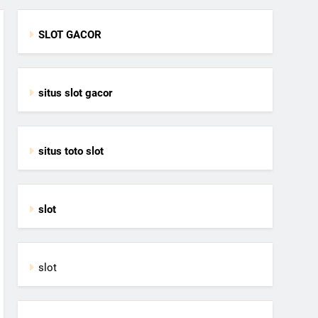
SLOT GACOR
situs slot gacor
situs toto slot
slot
slot