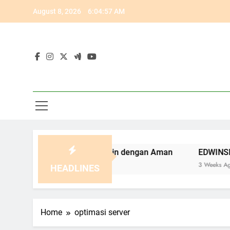
Skip
August 8, 2026
6:04:58 AM
to
content
Pac
Perhiasan 
 pada LEBAH4D Login dengan Aman
EDWINSLOT dan Tran
3 Weeks Ago
HEADLINES
Home
optimasi server