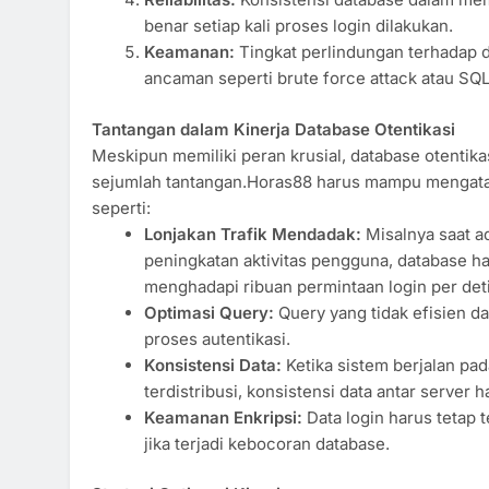
benar setiap kali proses login dilakukan.
Keamanan:
Tingkat perlindungan terhadap da
ancaman seperti brute force attack atau SQL 
Tantangan dalam Kinerja Database Otentikasi
Meskipun memiliki peran krusial, database otentik
sejumlah tantangan.Horas88 harus mampu mengata
seperti:
Lonjakan Trafik Mendadak:
Misalnya saat a
peningkatan aktivitas pengguna, database har
menghadapi ribuan permintaan login per deti
Optimasi Query:
Query yang tidak efisien 
proses autentikasi.
Konsistensi Data:
Ketika sistem berjalan pad
terdistribusi, konsistensi data antar server h
Keamanan Enkripsi:
Data login harus tetap t
jika terjadi kebocoran database.