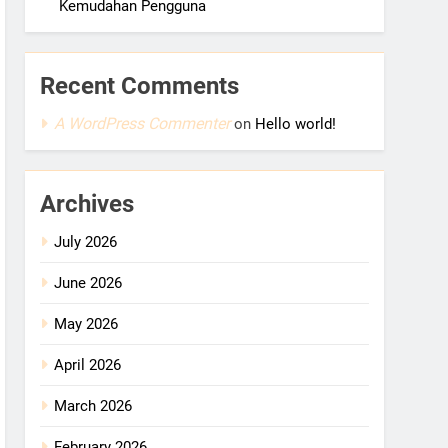
Kemudahan Pengguna
Recent Comments
A WordPress Commenter
on
Hello world!
Archives
July 2026
June 2026
May 2026
April 2026
March 2026
February 2026