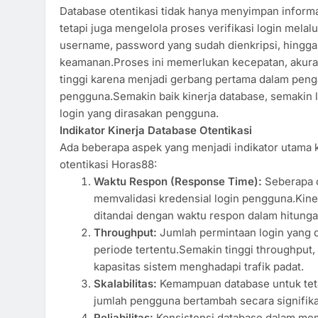
Database otentikasi tidak hanya menyimpan inform
tetapi juga mengelola proses verifikasi login melalu
username, password yang sudah dienkripsi, hingga
keamanan.Proses ini memerlukan kecepatan, akurasi,
tinggi karena menjadi gerbang pertama dalam pen
pengguna.Semakin baik kinerja database, semakin 
login yang dirasakan pengguna.
Indikator Kinerja Database Otentikasi
Ada beberapa aspek yang menjadi indikator utama k
otentikasi Horas88:
Waktu Respon (Response Time):
Seberapa 
memvalidasi kredensial login pengguna.Kine
ditandai dengan waktu respon dalam hitungan
Throughput:
Jumlah permintaan login yang 
periode tertentu.Semakin tinggi throughput,
kapasitas sistem menghadapi trafik padat.
Skalabilitas:
Kemampuan database untuk teta
jumlah pengguna bertambah secara signifika
Reliabilitas:
Konsistensi database dalam mem