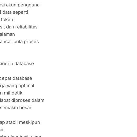
asi akun pengguna,
i data seperti
 token
 dan reliabilitas
galaman
lancar pula proses
inerja database
cepat database
rja yang optimal
 milidetik.
dapat diproses dalam
 semakin besar
p stabil meskipun
n.
berikan hasil yang