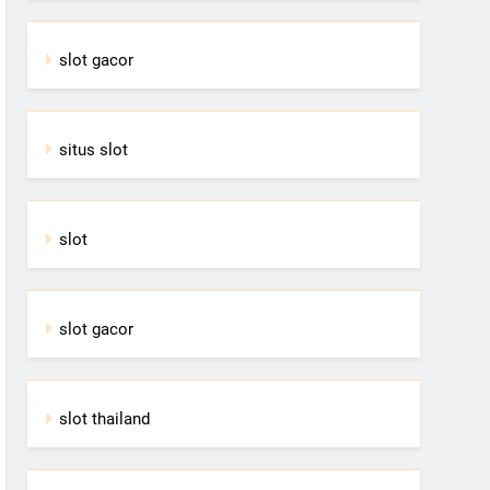
slot gacor
situs slot
slot
slot gacor
slot thailand