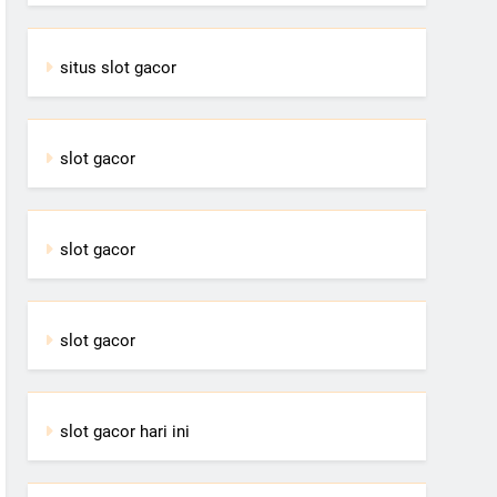
situs slot gacor
slot gacor
slot gacor
slot gacor
slot gacor hari ini