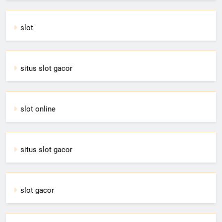
slot
situs slot gacor
slot online
situs slot gacor
slot gacor