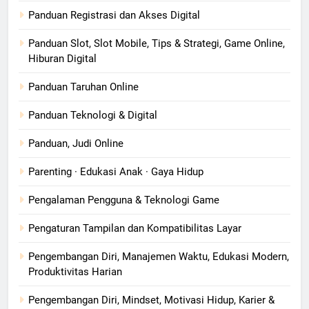
Panduan Registrasi dan Akses Digital
Panduan Slot, Slot Mobile, Tips & Strategi, Game Online,
Hiburan Digital
Panduan Taruhan Online
Panduan Teknologi & Digital
Panduan, Judi Online
Parenting · Edukasi Anak · Gaya Hidup
Pengalaman Pengguna & Teknologi Game
Pengaturan Tampilan dan Kompatibilitas Layar
Pengembangan Diri, Manajemen Waktu, Edukasi Modern,
Produktivitas Harian
Pengembangan Diri, Mindset, Motivasi Hidup, Karier &