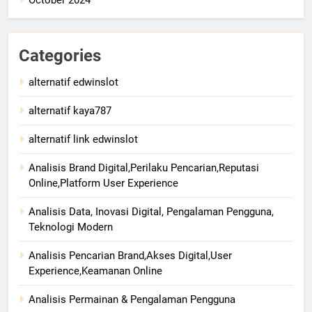
Categories
alternatif edwinslot
alternatif kaya787
alternatif link edwinslot
Analisis Brand Digital,Perilaku Pencarian,Reputasi
Online,Platform User Experience
Analisis Data, Inovasi Digital, Pengalaman Pengguna,
Teknologi Modern
Analisis Pencarian Brand,Akses Digital,User
Experience,Keamanan Online
Analisis Permainan & Pengalaman Pengguna