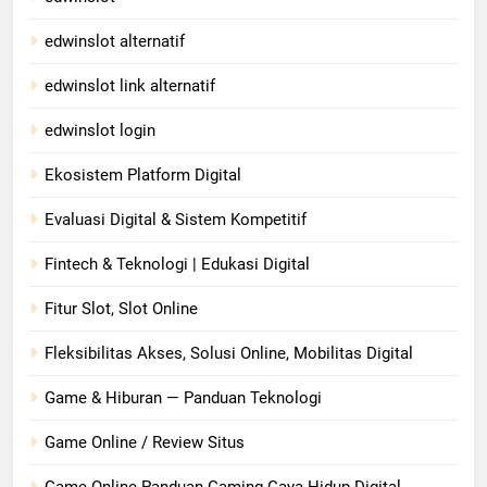
edwinslot alternatif
edwinslot link alternatif
edwinslot login
Ekosistem Platform Digital
Evaluasi Digital & Sistem Kompetitif
Fintech & Teknologi | Edukasi Digital
Fitur Slot, Slot Online
Fleksibilitas Akses, Solusi Online, Mobilitas Digital
Game & Hiburan — Panduan Teknologi
Game Online / Review Situs
Game Online Panduan Gaming Gaya Hidup Digital