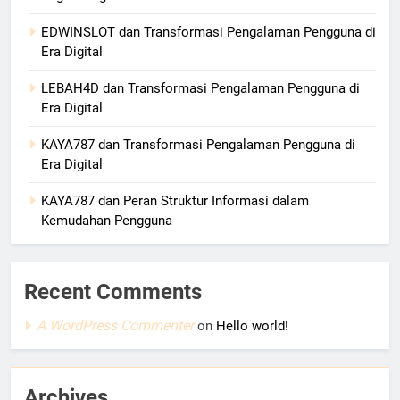
EDWINSLOT dan Transformasi Pengalaman Pengguna di
Era Digital
LEBAH4D dan Transformasi Pengalaman Pengguna di
Era Digital
KAYA787 dan Transformasi Pengalaman Pengguna di
Era Digital
KAYA787 dan Peran Struktur Informasi dalam
Kemudahan Pengguna
Recent Comments
A WordPress Commenter
on
Hello world!
Archives