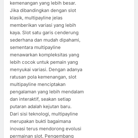
kemenangan yang lebih besar.
Jika dibandingkan dengan slot
klasik, multipayline jelas
memberikan variasi yang lebih
kaya. Slot satu garis cenderung
sederhana dan mudah dipahami,
sementara multipayline
menawarkan kompleksitas yang
lebih cocok untuk pemain yang
menyukai variasi. Dengan adanya
ratusan pola kemenangan, slot
multipayline menciptakan
pengalaman yang lebih mendalam
dan interaktif, seakan setiap
putaran adalah kejutan baru.
Dari sisi teknologi, multipayline
merupakan bukti bagaimana
inovasi terus mendorong evolusi
permainan slot. Pengembang