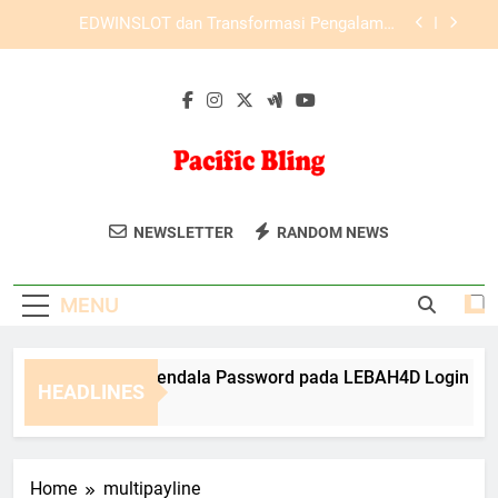
Skip
LEBAH4D dan Transformasi Pengalaman
to
Pengguna di Era Digital
content
KAYA787 dan Transformasi Pengalaman
Pengguna di Era Digital
Cara Mengatasi Kendala Password pada
LEBAH4D Login dengan Aman
EDWINSLOT dan Transformasi Pengalaman
Pengguna di Era Digital
Pacific Bling
Perhiasan Mewah Dan Aksesori Elegan
LEBAH4D dan Transformasi Pengalaman
NEWSLETTER
RANDOM NEWS
Pengguna di Era Digital
Untuk Penampilan Glamor Dari Pacific
KAYA787 dan Transformasi Pengalaman
Bling. Koleksi Eksklusif Untuk Anda.
Pengguna di Era Digital
MENU
ara Mengatasi Kendala Password pada LEBAH4D Login deng
HEADLINES
Weeks Ago
Home
multipayline