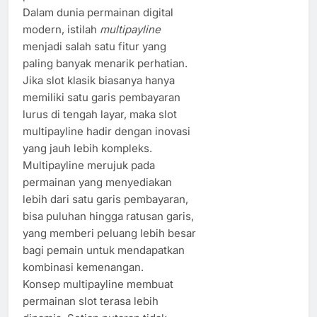
Dalam dunia permainan digital
modern, istilah
multipayline
menjadi salah satu fitur yang
paling banyak menarik perhatian.
Jika slot klasik biasanya hanya
memiliki satu garis pembayaran
lurus di tengah layar, maka slot
multipayline hadir dengan inovasi
yang jauh lebih kompleks.
Multipayline merujuk pada
permainan yang menyediakan
lebih dari satu garis pembayaran,
bisa puluhan hingga ratusan garis,
yang memberi peluang lebih besar
bagi pemain untuk mendapatkan
kombinasi kemenangan.
Konsep multipayline membuat
permainan slot terasa lebih