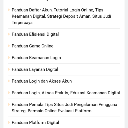
Panduan Daftar Akun, Tutorial Login Online, Tips
Keamanan Digital, Strategi Deposit Aman, Situs Judi
Terpercaya
Panduan Efisiensi Digital
Panduan Game Online
Panduan Keamanan Login
Panduan Layanan Digital
Panduan Login dan Akses Akun
Panduan Login, Akses Praktis, Edukasi Keamanan Digital
Panduan Pemula Tips Situs Judi Pengalaman Pengguna
Strategi Bermain Online Evaluasi Platform
Panduan Platform Digital