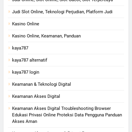
Judi Slot Online, Teknologi Perjudian, Platform Judi
Kasino Online
Kasino Online, Keamanan, Panduan
kaya787
kaya787 alternatif
kaya787 login
Keamanan & Teknologi Digital
Keamanan Akses Digital
Keamanan Akses Digital Troubleshooting Browser
Edukasi Privasi Online Proteksi Data Pengguna Panduan
Akses Aman