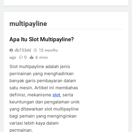
multipayline
Apa Itu Slot Multipayline?
db733dd
12 months
ago
0
6 mins
Slot multipayline adalah jenis
permainan yang menghadirkan
banyak garis pembayaran dalam
satu mesin. Artikel ini membahas
definisi, mekanisme
slot
, serta
keuntungan dan pengalaman unik
yang ditawarkan slot multipayline
bagi pemain yang menginginkan
variasi lebih kaya dalam
permainan.