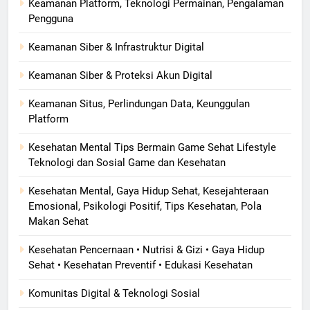
Keamanan Platform, Teknologi Permainan, Pengalaman
Pengguna
Keamanan Siber & Infrastruktur Digital
Keamanan Siber & Proteksi Akun Digital
Keamanan Situs, Perlindungan Data, Keunggulan
Platform
Kesehatan Mental Tips Bermain Game Sehat Lifestyle
Teknologi dan Sosial Game dan Kesehatan
Kesehatan Mental, Gaya Hidup Sehat, Kesejahteraan
Emosional, Psikologi Positif, Tips Kesehatan, Pola
Makan Sehat
Kesehatan Pencernaan • Nutrisi & Gizi • Gaya Hidup
Sehat • Kesehatan Preventif • Edukasi Kesehatan
Komunitas Digital & Teknologi Sosial