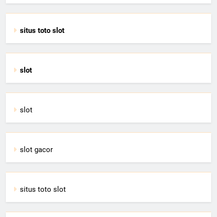
situs toto slot
slot
slot
slot gacor
situs toto slot