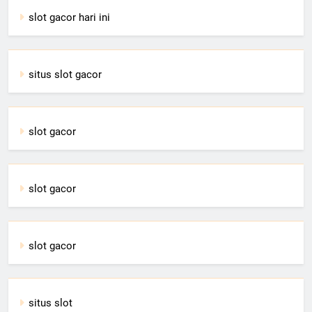
slot gacor hari ini
situs slot gacor
slot gacor
slot gacor
slot gacor
situs slot