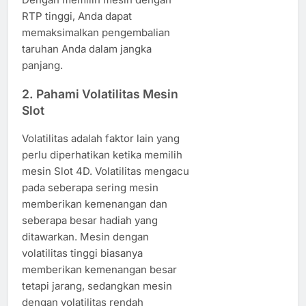
RTP tinggi, Anda dapat
memaksimalkan pengembalian
taruhan Anda dalam jangka
panjang.
2.
Pahami Volatilitas Mesin
Slot
Volatilitas adalah faktor lain yang
perlu diperhatikan ketika memilih
mesin Slot 4D. Volatilitas mengacu
pada seberapa sering mesin
memberikan kemenangan dan
seberapa besar hadiah yang
ditawarkan. Mesin dengan
volatilitas tinggi biasanya
memberikan kemenangan besar
tetapi jarang, sedangkan mesin
dengan volatilitas rendah