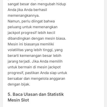
sangat besar dan mengubah hidup
Anda jika Anda berhasil
memenangkannya.
Namun, perlu diingat bahwa
peluang untuk memenangkan
jackpot progresif lebih kecil
dibandingkan dengan mesin biasa.
Mesin ini biasanya memiliki
volatilitas yang lebih tinggi, yang
berarti kemenangan besar lebih
jarang terjadi. Jika Anda memilih
untuk bermain di mesin jackpot
progresif, pastikan Anda siap untuk
bersabar dan mengelola anggaran
dengan bijak.
5.
Baca Ulasan dan Statistik
Mesin Slot