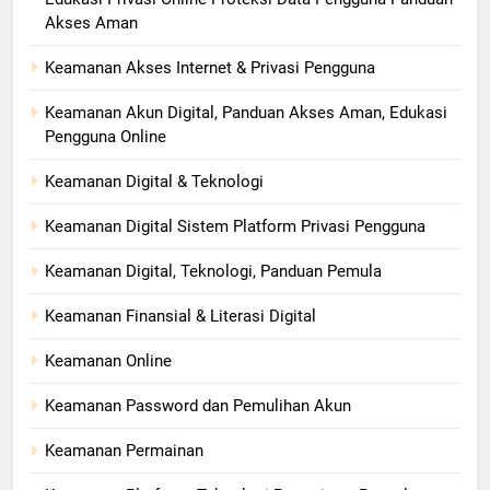
Akses Aman
Keamanan Akses Internet & Privasi Pengguna
Keamanan Akun Digital, Panduan Akses Aman, Edukasi
Pengguna Online
Keamanan Digital & Teknologi
Keamanan Digital Sistem Platform Privasi Pengguna
Keamanan Digital, Teknologi, Panduan Pemula
Keamanan Finansial & Literasi Digital
Keamanan Online
Keamanan Password dan Pemulihan Akun
Keamanan Permainan