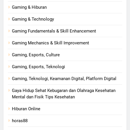
Gaming & Hiburan
Gaming & Technology
Gaming Fundamentals & Skill Enhancement
Gaming Mechanics & Skill Improvement
Gaming, Esports, Culture
Gaming, Esports, Teknologi
Gaming, Teknologi, Keamanan Digital, Platform Digital
Gaya Hidup Sehat Kebugaran dan Olahraga Kesehatan
Mental dan Fisik Tips Kesehatan
Hiburan Online
horas88