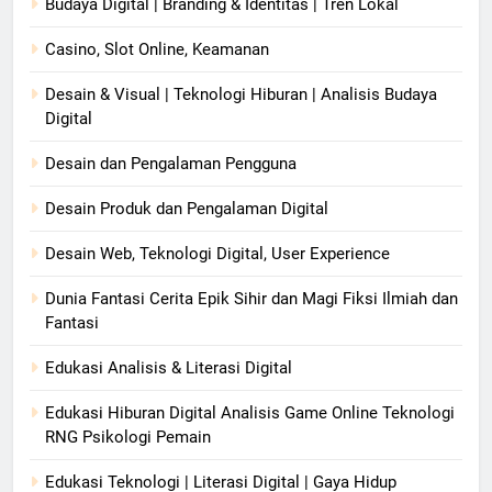
Budaya Digital | Branding & Identitas | Tren Lokal
Casino, Slot Online, Keamanan
Desain & Visual | Teknologi Hiburan | Analisis Budaya
Digital
Desain dan Pengalaman Pengguna
Desain Produk dan Pengalaman Digital
Desain Web, Teknologi Digital, User Experience
Dunia Fantasi Cerita Epik Sihir dan Magi Fiksi Ilmiah dan
Fantasi
Edukasi Analisis & Literasi Digital
Edukasi Hiburan Digital Analisis Game Online Teknologi
RNG Psikologi Pemain
Edukasi Teknologi | Literasi Digital | Gaya Hidup