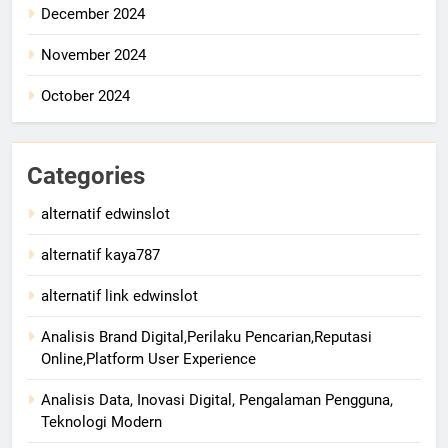
December 2024
November 2024
October 2024
Categories
alternatif edwinslot
alternatif kaya787
alternatif link edwinslot
Analisis Brand Digital,Perilaku Pencarian,Reputasi
Online,Platform User Experience
Analisis Data, Inovasi Digital, Pengalaman Pengguna,
Teknologi Modern