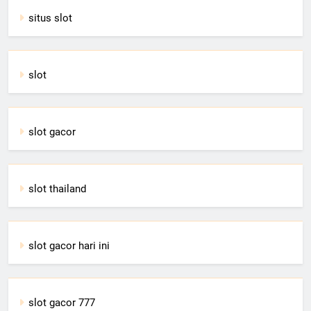
situs slot
slot
slot gacor
slot thailand
slot gacor hari ini
slot gacor 777