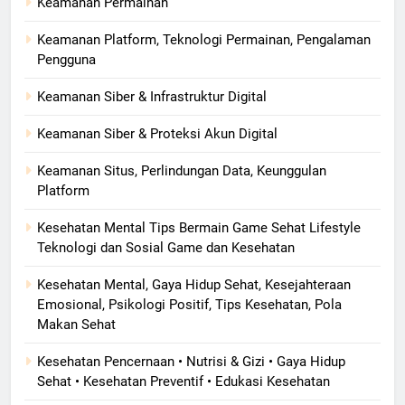
Keamanan Permainan
Keamanan Platform, Teknologi Permainan, Pengalaman
Pengguna
Keamanan Siber & Infrastruktur Digital
Keamanan Siber & Proteksi Akun Digital
Keamanan Situs, Perlindungan Data, Keunggulan
Platform
Kesehatan Mental Tips Bermain Game Sehat Lifestyle
Teknologi dan Sosial Game dan Kesehatan
Kesehatan Mental, Gaya Hidup Sehat, Kesejahteraan
Emosional, Psikologi Positif, Tips Kesehatan, Pola
Makan Sehat
Kesehatan Pencernaan • Nutrisi & Gizi • Gaya Hidup
Sehat • Kesehatan Preventif • Edukasi Kesehatan