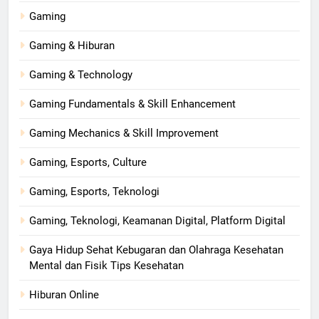
Gaming
Gaming & Hiburan
Gaming & Technology
Gaming Fundamentals & Skill Enhancement
Gaming Mechanics & Skill Improvement
Gaming, Esports, Culture
Gaming, Esports, Teknologi
Gaming, Teknologi, Keamanan Digital, Platform Digital
Gaya Hidup Sehat Kebugaran dan Olahraga Kesehatan
Mental dan Fisik Tips Kesehatan
Hiburan Online