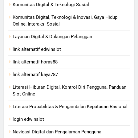
Komunitas Digital & Teknologi Sosial
Komunitas Digital, Teknologi & Inovasi, Gaya Hidup
Online, Interaksi Sosial
Layanan Digital & Dukungan Pelanggan
link alternatif edwinslot
link alternatif horas88
link alternatif kaya787
Literasi Hiburan Digital, Kontrol Diri Pengguna, Panduan
Slot Online
Literasi Probabilitas & Pengambilan Keputusan Rasional
login edwinslot
Navigasi Digital dan Pengalaman Pengguna