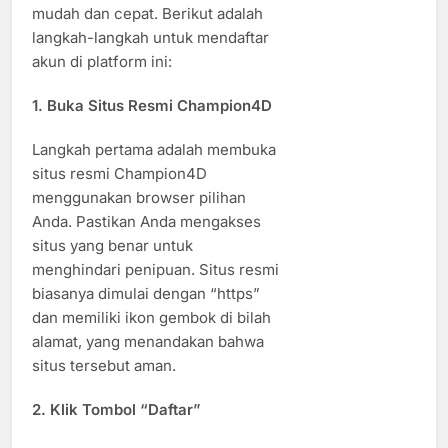
mudah dan cepat. Berikut adalah
langkah-langkah untuk mendaftar
akun di platform ini:
1.
Buka Situs Resmi Champion4D
Langkah pertama adalah membuka
situs resmi Champion4D
menggunakan browser pilihan
Anda. Pastikan Anda mengakses
situs yang benar untuk
menghindari penipuan. Situs resmi
biasanya dimulai dengan “https”
dan memiliki ikon gembok di bilah
alamat, yang menandakan bahwa
situs tersebut aman.
2.
Klik Tombol “Daftar”