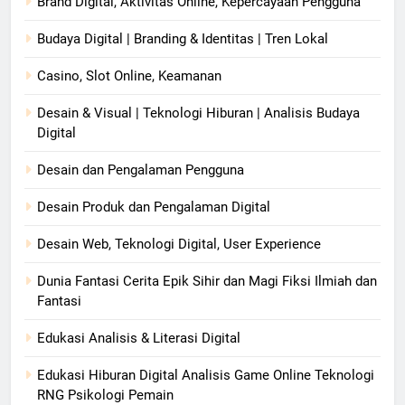
Brand Digital, Aktivitas Online, Kepercayaan Pengguna
Budaya Digital | Branding & Identitas | Tren Lokal
Casino, Slot Online, Keamanan
Desain & Visual | Teknologi Hiburan | Analisis Budaya
Digital
Desain dan Pengalaman Pengguna
Desain Produk dan Pengalaman Digital
Desain Web, Teknologi Digital, User Experience
Dunia Fantasi Cerita Epik Sihir dan Magi Fiksi Ilmiah dan
Fantasi
Edukasi Analisis & Literasi Digital
Edukasi Hiburan Digital Analisis Game Online Teknologi
RNG Psikologi Pemain