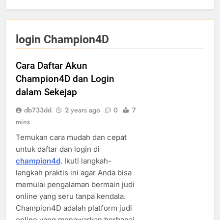
login Champion4D
Cara Daftar Akun
Champion4D dan Login
dalam Sekejap
db733dd
2 years ago
0
7
mins
Temukan cara mudah dan cepat
untuk daftar dan login di
champion4d
. Ikuti langkah-
langkah praktis ini agar Anda bisa
memulai pengalaman bermain judi
online yang seru tanpa kendala.
Champion4D adalah platform judi
online yang menawarkan berbagai