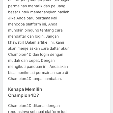
permainan menarik dan peluang
besar untuk memenangkan hadiah.
Jika Anda baru pertama kali
mencoba platform ini, Anda
mungkin bingung tentang cara
mendaftar dan login. Jangan
khawatir! Dalam artikel ini, kami
akan menjelaskan cara daftar akun
Champion4D dan login dengan
mudah dan cepat. Dengan
mengikuti panduan ini, Anda akan
bisa menikmati permainan seru di
Champion4D tanpa hambatan.
Kenapa Memilih
Champion4D?
Champion4D dikenal dengan
reputasinya sebagai platform judi