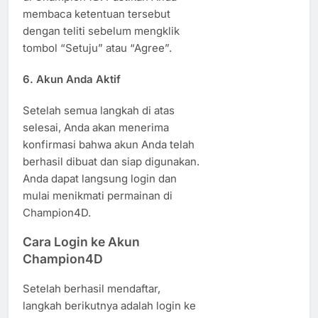
membaca ketentuan tersebut
dengan teliti sebelum mengklik
tombol “Setuju” atau “Agree”.
6.
Akun Anda Aktif
Setelah semua langkah di atas
selesai, Anda akan menerima
konfirmasi bahwa akun Anda telah
berhasil dibuat dan siap digunakan.
Anda dapat langsung login dan
mulai menikmati permainan di
Champion4D.
Cara Login ke Akun
Champion4D
Setelah berhasil mendaftar,
langkah berikutnya adalah login ke