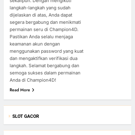
sekalipun. Dengan mengikuti
langkah-langkah yang sudah
dijelaskan di atas, Anda dapat
segera bergabung dan menikmati
permainan seru di Champion4D.
Pastikan Anda selalu menjaga
keamanan akun dengan
menggunakan password yang kuat
dan mengaktifkan verifikasi dua
langkah. Selamat bergabung dan
semoga sukses dalam permainan
Anda di Champion4D!
Read More
SLOT GACOR