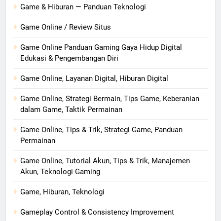
Game & Hiburan — Panduan Teknologi
Game Online / Review Situs
Game Online Panduan Gaming Gaya Hidup Digital
Edukasi & Pengembangan Diri
Game Online, Layanan Digital, Hiburan Digital
Game Online, Strategi Bermain, Tips Game, Keberanian
dalam Game, Taktik Permainan
Game Online, Tips & Trik, Strategi Game, Panduan
Permainan
Game Online, Tutorial Akun, Tips & Trik, Manajemen
Akun, Teknologi Gaming
Game, Hiburan, Teknologi
Gameplay Control & Consistency Improvement