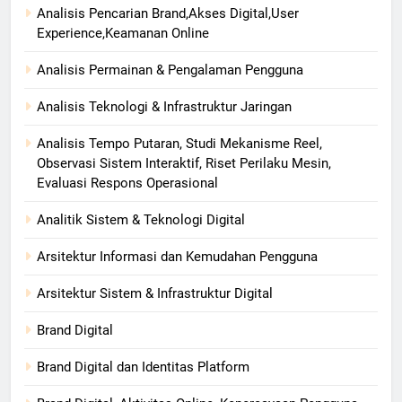
Analisis Pencarian Brand,Akses Digital,User
Experience,Keamanan Online
Analisis Permainan & Pengalaman Pengguna
Analisis Teknologi & Infrastruktur Jaringan
Analisis Tempo Putaran, Studi Mekanisme Reel,
Observasi Sistem Interaktif, Riset Perilaku Mesin,
Evaluasi Respons Operasional
Analitik Sistem & Teknologi Digital
Arsitektur Informasi dan Kemudahan Pengguna
Arsitektur Sistem & Infrastruktur Digital
Brand Digital
Brand Digital dan Identitas Platform