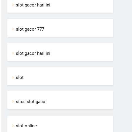
slot gacor hari ini
slot gacor 777
slot gacor hari ini
slot
situs slot gacor
slot online