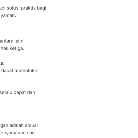
i solusi praktis bagi
nyaman.
ntara lain:
hak ketiga.
.
a.
g dapat memblokir
selalu cepat dan
gan adalah solusi
 kenyamanan dan