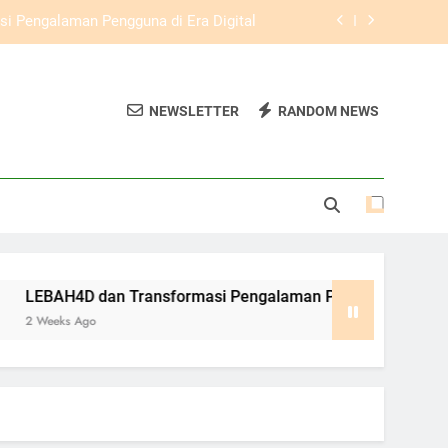
 Pengalaman Pengguna di Era Digital
i Pengalaman Pengguna di Era Digital
i Pengalaman Pengguna di Era Digital
NEWSLETTER
RANDOM NEWS
ord pada LEBAH4D Login dengan Aman
ic Bling. Koleksi Eksklusif Untuk Anda.
 Pengalaman Pengguna di Era Digital
i Pengalaman Pengguna di Era Digital
i Pengalaman Pengguna di Era Digital
 dan Transformasi Pengalaman Pengguna di Era Digital
go