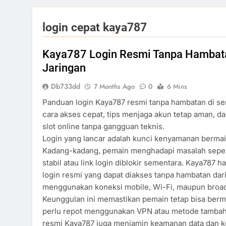
login cepat kaya787
Kaya787 Login Resmi Tanpa Hambat
Jaringan
Db733dd
7 Months Ago
0
6 Mins
Panduan login Kaya787 resmi tanpa hambatan di sem
cara akses cepat, tips menjaga akun tetap aman, da
slot online tanpa gangguan teknis.
Login yang lancar adalah kunci kenyamanan bermain
Kadang-kadang, pemain menghadapi masalah seperti
stabil atau link login diblokir sementara. Kaya787 
login resmi yang dapat diakses tanpa hambatan dari
menggunakan koneksi mobile, Wi-Fi, maupun broa
Keunggulan ini memastikan pemain tetap bisa berm
perlu repot menggunakan VPN atau metode tambaha
resmi Kaya787 juga menjamin keamanan data dan 