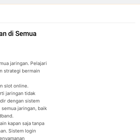
an di Semua
ua jaringan. Pelajari
n strategi bermain
 slot online.
 jaringan tidak
hadir dengan sistem
 semua jaringan, baik
dband.
ain kapan saja tanpa
n. Sistem login
kenyamanan