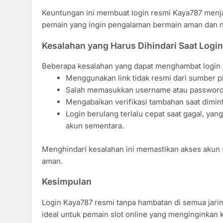
Keuntungan ini membuat login resmi Kaya787 menjad
pemain yang ingin pengalaman bermain aman dan 
Kesalahan yang Harus Dihindari Saat Login
Beberapa kesalahan yang dapat menghambat login a
Menggunakan link tidak resmi dari sumber pi
Salah memasukkan username atau password
Mengabaikan verifikasi tambahan saat dimint
Login berulang terlalu cepat saat gagal, yan
akun sementara.
Menghindari kesalahan ini memastikan akses akun 
aman.
Kesimpulan
Login Kaya787 resmi tanpa hambatan di semua jarin
ideal untuk pemain slot online yang menginginkan