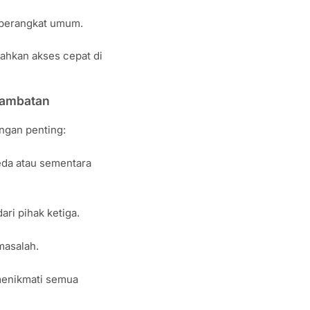
i perangkat umum.
ahkan akses cepat di
Hambatan
ngan penting:
eda atau sementara
ari pihak ketiga.
 masalah.
enikmati semua