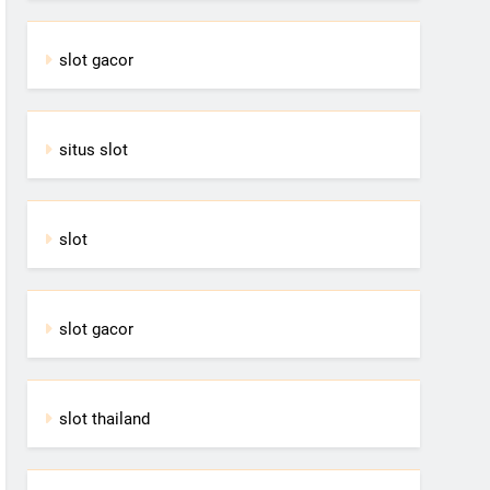
slot gacor
situs slot
slot
slot gacor
slot thailand