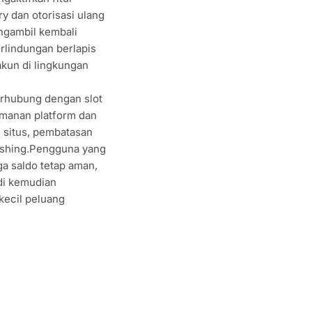
y dan otorisasi ulang
ngambil kembali
rlindungan berlapis
akun di lingkungan
erhubung dengan slot
manan platform dan
s situs, pembatasan
hishing.Pengguna yang
a saldo tetap aman,
 di kemudian
 kecil peluang