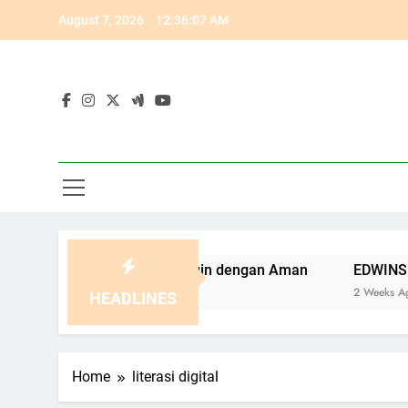
Skip
August 7, 2026
12:36:08 AM
to
content
Pac
Perhiasan 
 pada LEBAH4D Login dengan Aman
EDWINSLOT dan Tran
2 Weeks Ago
HEADLINES
Home
literasi digital