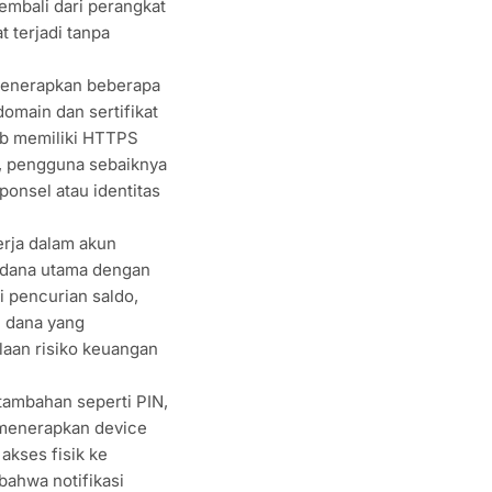
embali dari perangkat
t terjadi tanpa
 menerapkan beberapa
domain dan sertifikat
ib memiliki HTTPS
ak, pengguna sebaiknya
nsel atau identitas
erja dalam akun
n dana utama dengan
i pencurian saldo,
l dana yang
laan risiko keuangan
tambahan seperti PIN,
A menerapkan device
 akses fisik ke
ahwa notifikasi