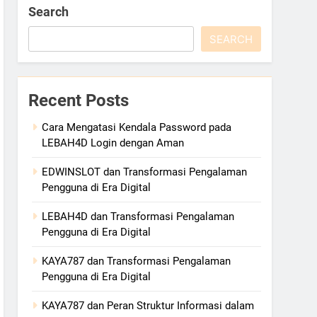
Search
SEARCH
Recent Posts
Cara Mengatasi Kendala Password pada
LEBAH4D Login dengan Aman
EDWINSLOT dan Transformasi Pengalaman
Pengguna di Era Digital
LEBAH4D dan Transformasi Pengalaman
Pengguna di Era Digital
KAYA787 dan Transformasi Pengalaman
Pengguna di Era Digital
KAYA787 dan Peran Struktur Informasi dalam