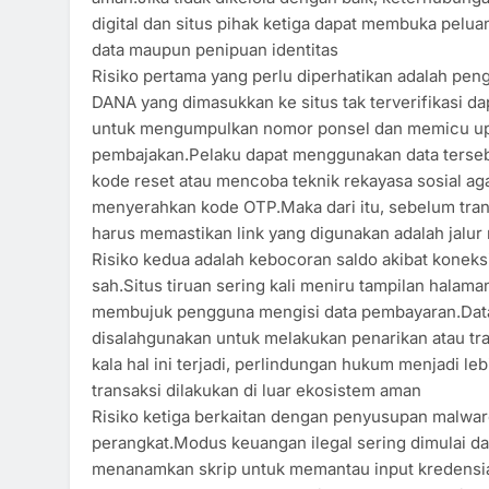
digital dan situs pihak ketiga dapat membuka pelu
data maupun penipuan identitas
Risiko pertama yang perlu diperhatikan adalah pen
DANA yang dimasukkan ke situs tak terverifikasi d
untuk mengumpulkan nomor ponsel dan memicu u
pembajakan.Pelaku dapat menggunakan data terse
kode reset atau mencoba teknik rekayasa sosial ag
menyerahkan kode OTP.Maka dari itu, sebelum tra
harus memastikan link yang digunakan adalah jalur
Risiko kedua adalah kebocoran saldo akibat koneksi
sah.Situs tiruan sering kali meniru tampilan halama
membujuk pengguna mengisi data pembayaran.Dat
disalahgunakan untuk melakukan penarikan atau tra
kala hal ini terjadi, perlindungan hukum menjadi leb
transaksi dilakukan di luar ekosistem aman
Risiko ketiga berkaitan dengan penyusupan malwa
perangkat.Modus keuangan ilegal sering dimulai dar
menanamkan skrip untuk memantau input kredensia