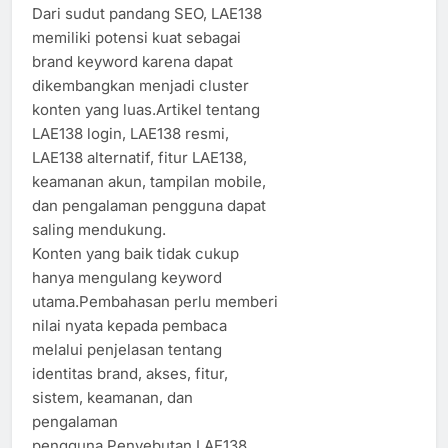
Dari sudut pandang SEO, LAE138
memiliki potensi kuat sebagai
brand keyword karena dapat
dikembangkan menjadi cluster
konten yang luas.Artikel tentang
LAE138 login, LAE138 resmi,
LAE138 alternatif, fitur LAE138,
keamanan akun, tampilan mobile,
dan pengalaman pengguna dapat
saling mendukung.
Konten yang baik tidak cukup
hanya mengulang keyword
utama.Pembahasan perlu memberi
nilai nyata kepada pembaca
melalui penjelasan tentang
identitas brand, akses, fitur,
sistem, keamanan, dan
pengalaman
pengguna.Penyebutan LAE138