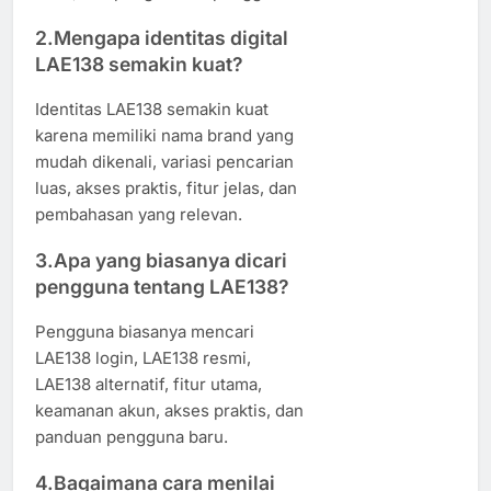
2.Mengapa identitas digital
LAE138 semakin kuat?
Identitas LAE138 semakin kuat
karena memiliki nama brand yang
mudah dikenali, variasi pencarian
luas, akses praktis, fitur jelas, dan
pembahasan yang relevan.
3.Apa yang biasanya dicari
pengguna tentang LAE138?
Pengguna biasanya mencari
LAE138 login, LAE138 resmi,
LAE138 alternatif, fitur utama,
keamanan akun, akses praktis, dan
panduan pengguna baru.
4.Bagaimana cara menilai