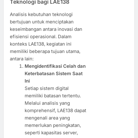
Teknologi bagi LAE138
Analisis kebutuhan teknologi
bertujuan untuk menciptakan
keseimbangan antara inovasi dan
efisiensi operasional. Dalam
konteks LAE138, kegiatan ini
memiliki beberapa tujuan utama,
antara lain:
Mengidentifikasi Celah dan
Keterbatasan Sistem Saat
Ini
Setiap sistem digital
memiliki batasan tertentu.
Melalui analisis yang
komprehensif, LAE138 dapat
mengenali area yang
memerlukan peningkatan,
seperti kapasitas server,