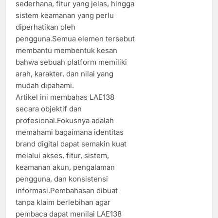
sederhana, fitur yang jelas, hingga
sistem keamanan yang perlu
diperhatikan oleh
pengguna.Semua elemen tersebut
membantu membentuk kesan
bahwa sebuah platform memiliki
arah, karakter, dan nilai yang
mudah dipahami.
Artikel ini membahas LAE138
secara objektif dan
profesional.Fokusnya adalah
memahami bagaimana identitas
brand digital dapat semakin kuat
melalui akses, fitur, sistem,
keamanan akun, pengalaman
pengguna, dan konsistensi
informasi.Pembahasan dibuat
tanpa klaim berlebihan agar
pembaca dapat menilai LAE138