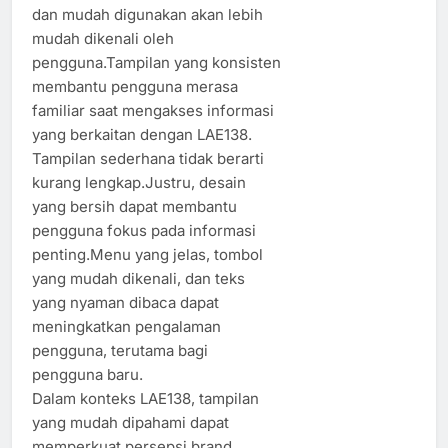
dan mudah digunakan akan lebih
mudah dikenali oleh
pengguna.Tampilan yang konsisten
membantu pengguna merasa
familiar saat mengakses informasi
yang berkaitan dengan LAE138.
Tampilan sederhana tidak berarti
kurang lengkap.Justru, desain
yang bersih dapat membantu
pengguna fokus pada informasi
penting.Menu yang jelas, tombol
yang mudah dikenali, dan teks
yang nyaman dibaca dapat
meningkatkan pengalaman
pengguna, terutama bagi
pengguna baru.
Dalam konteks LAE138, tampilan
yang mudah dipahami dapat
memperkuat persepsi brand