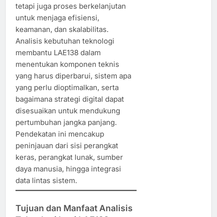
tetapi juga proses berkelanjutan
untuk menjaga efisiensi,
keamanan, dan skalabilitas.
Analisis kebutuhan teknologi
membantu LAE138 dalam
menentukan komponen teknis
yang harus diperbarui, sistem apa
yang perlu dioptimalkan, serta
bagaimana strategi digital dapat
disesuaikan untuk mendukung
pertumbuhan jangka panjang.
Pendekatan ini mencakup
peninjauan dari sisi perangkat
keras, perangkat lunak, sumber
daya manusia, hingga integrasi
data lintas sistem.
Tujuan dan Manfaat Analisis