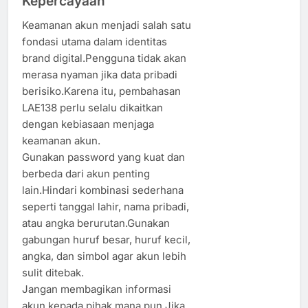
Kepercayaan
Keamanan akun menjadi salah satu
fondasi utama dalam identitas
brand digital.Pengguna tidak akan
merasa nyaman jika data pribadi
berisiko.Karena itu, pembahasan
LAE138 perlu selalu dikaitkan
dengan kebiasaan menjaga
keamanan akun.
Gunakan password yang kuat dan
berbeda dari akun penting
lain.Hindari kombinasi sederhana
seperti tanggal lahir, nama pribadi,
atau angka berurutan.Gunakan
gabungan huruf besar, huruf kecil,
angka, dan simbol agar akun lebih
sulit ditebak.
Jangan membagikan informasi
akun kepada pihak mana pun.Jika