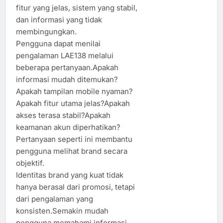
fitur yang jelas, sistem yang stabil,
dan informasi yang tidak
membingungkan.
Pengguna dapat menilai
pengalaman LAE138 melalui
beberapa pertanyaan.Apakah
informasi mudah ditemukan?
Apakah tampilan mobile nyaman?
Apakah fitur utama jelas?Apakah
akses terasa stabil?Apakah
keamanan akun diperhatikan?
Pertanyaan seperti ini membantu
pengguna melihat brand secara
objektif.
Identitas brand yang kuat tidak
hanya berasal dari promosi, tetapi
dari pengalaman yang
konsisten.Semakin mudah
pengguna memahami informasi,