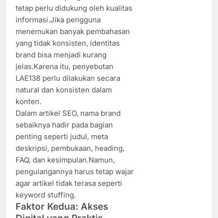
tetap perlu didukung oleh kualitas
informasi.Jika pengguna
menemukan banyak pembahasan
yang tidak konsisten, identitas
brand bisa menjadi kurang
jelas.Karena itu, penyebutan
LAE138 perlu dilakukan secara
natural dan konsisten dalam
konten.
Dalam artikel SEO, nama brand
sebaiknya hadir pada bagian
penting seperti judul, meta
deskripsi, pembukaan, heading,
FAQ, dan kesimpulan.Namun,
pengulangannya harus tetap wajar
agar artikel tidak terasa seperti
keyword stuffing.
Faktor Kedua: Akses