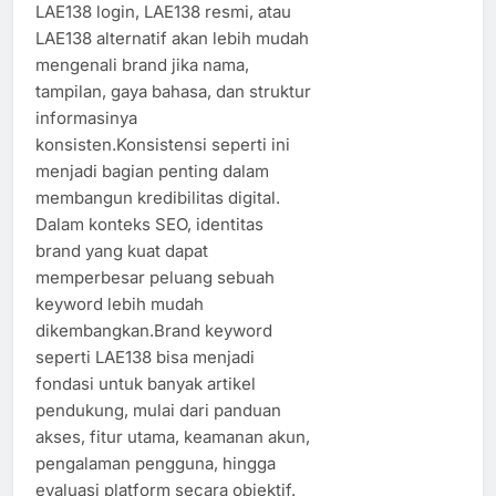
LAE138 login, LAE138 resmi, atau
LAE138 alternatif akan lebih mudah
mengenali brand jika nama,
tampilan, gaya bahasa, dan struktur
informasinya
konsisten.Konsistensi seperti ini
menjadi bagian penting dalam
membangun kredibilitas digital.
Dalam konteks SEO, identitas
brand yang kuat dapat
memperbesar peluang sebuah
keyword lebih mudah
dikembangkan.Brand keyword
seperti LAE138 bisa menjadi
fondasi untuk banyak artikel
pendukung, mulai dari panduan
akses, fitur utama, keamanan akun,
pengalaman pengguna, hingga
evaluasi platform secara objektif.