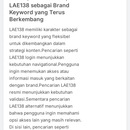
LAE138 sebagai Brand
Keyword yang Terus
Berkembang
LAE138 memiliki karakter sebagai
brand keyword yang fleksibel
untuk dikembangkan dalam
strategi konten.Pencarian seperti
LAE138 login menunjukkan
kebutuhan navigational.Pengguna
ingin menemukan akses atau
informasi masuk yang berkaitan
dengan brand.Pencarian LAE138
resmi menunjukkan kebutuhan
validasi.Sementara pencarian
LAE138 alternatif menunjukkan
bahwa pengguna ingin memahami
opsi akses lain yang masih relevan.
Di sisi lain, pencarian seperti