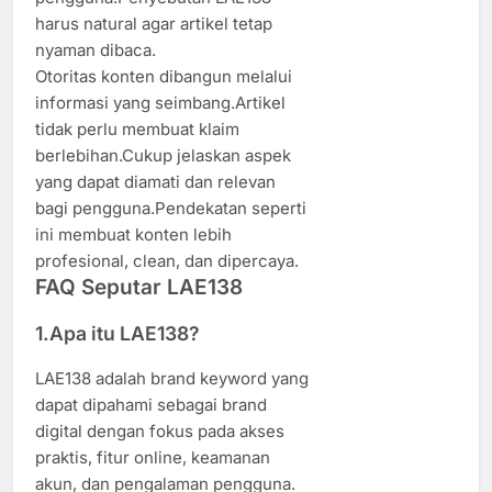
harus natural agar artikel tetap
nyaman dibaca.
Otoritas konten dibangun melalui
informasi yang seimbang.Artikel
tidak perlu membuat klaim
berlebihan.Cukup jelaskan aspek
yang dapat diamati dan relevan
bagi pengguna.Pendekatan seperti
ini membuat konten lebih
profesional, clean, dan dipercaya.
FAQ Seputar LAE138
1.Apa itu LAE138?
LAE138 adalah brand keyword yang
dapat dipahami sebagai brand
digital dengan fokus pada akses
praktis, fitur online, keamanan
akun, dan pengalaman pengguna.