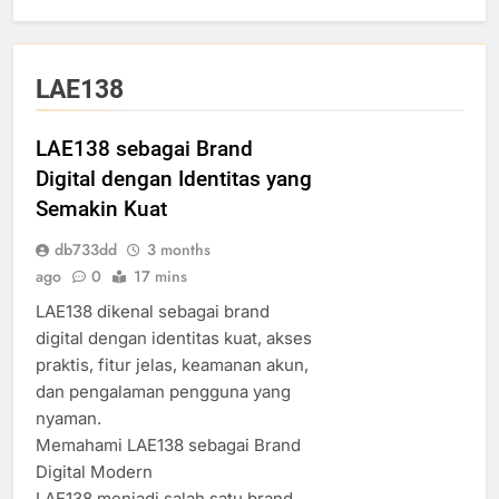
LAE138
LAE138 sebagai Brand
Digital dengan Identitas yang
Semakin Kuat
db733dd
3 months
ago
0
17 mins
LAE138 dikenal sebagai brand
digital dengan identitas kuat, akses
praktis, fitur jelas, keamanan akun,
dan pengalaman pengguna yang
nyaman.
Memahami LAE138 sebagai Brand
Digital Modern
LAE138 menjadi salah satu brand