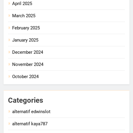
April 2025
March 2025
February 2025
January 2025
December 2024
November 2024
October 2024
Categories
alternatif edwinslot
alternatif kaya787