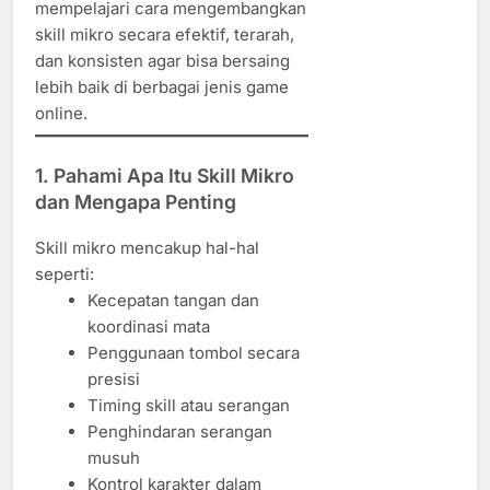
mempelajari cara mengembangkan
skill mikro secara efektif, terarah,
dan konsisten agar bisa bersaing
lebih baik di berbagai jenis game
online.
1. Pahami Apa Itu Skill Mikro
dan Mengapa Penting
Skill mikro mencakup hal-hal
seperti:
Kecepatan tangan dan
koordinasi mata
Penggunaan tombol secara
presisi
Timing skill atau serangan
Penghindaran serangan
musuh
Kontrol karakter dalam