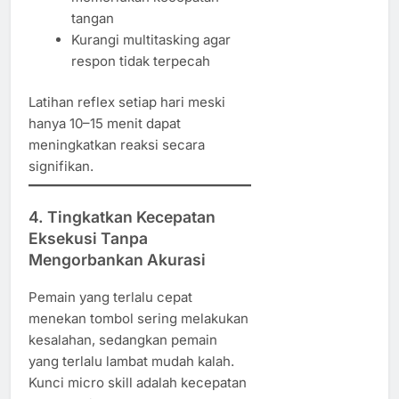
tangan
Kurangi multitasking agar
respon tidak terpecah
Latihan reflex setiap hari meski
hanya 10–15 menit dapat
meningkatkan reaksi secara
signifikan.
4. Tingkatkan Kecepatan
Eksekusi Tanpa
Mengorbankan Akurasi
Pemain yang terlalu cepat
menekan tombol sering melakukan
kesalahan, sedangkan pemain
yang terlalu lambat mudah kalah.
Kunci micro skill adalah kecepatan