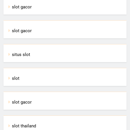
slot gacor
slot gacor
situs slot
slot
slot gacor
slot thailand