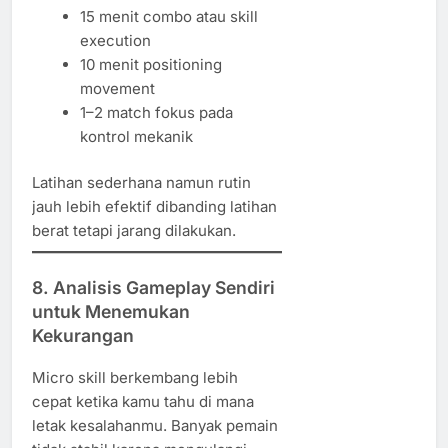
15 menit combo atau skill
execution
10 menit positioning
movement
1–2 match fokus pada
kontrol mekanik
Latihan sederhana namun rutin
jauh lebih efektif dibanding latihan
berat tetapi jarang dilakukan.
8. Analisis Gameplay Sendiri
untuk Menemukan
Kekurangan
Micro skill berkembang lebih
cepat ketika kamu tahu di mana
letak kesalahanmu. Banyak pemain