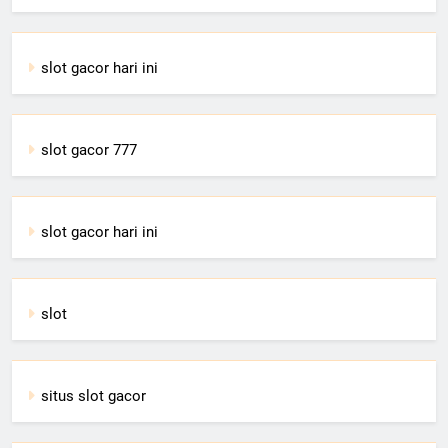
slot gacor hari ini
slot gacor 777
slot gacor hari ini
slot
situs slot gacor