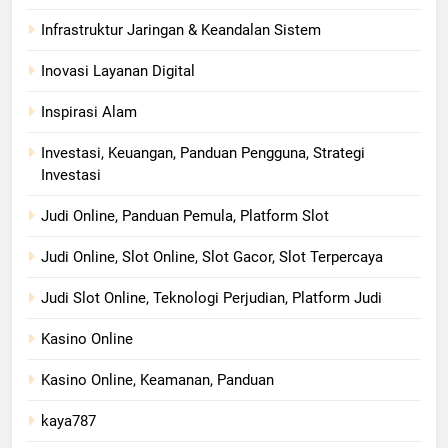
Infrastruktur Jaringan & Keandalan Sistem
Inovasi Layanan Digital
Inspirasi Alam
Investasi, Keuangan, Panduan Pengguna, Strategi
Investasi
Judi Online, Panduan Pemula, Platform Slot
Judi Online, Slot Online, Slot Gacor, Slot Terpercaya
Judi Slot Online, Teknologi Perjudian, Platform Judi
Kasino Online
Kasino Online, Keamanan, Panduan
kaya787