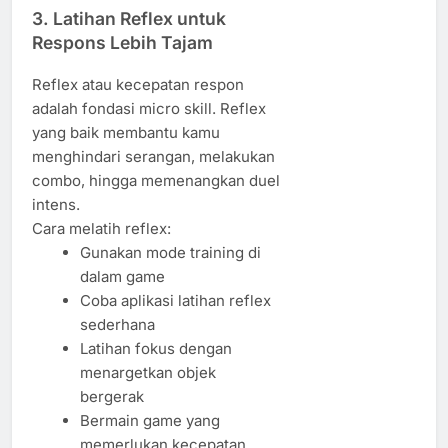
3. Latihan Reflex untuk
Respons Lebih Tajam
Reflex atau kecepatan respon
adalah fondasi micro skill. Reflex
yang baik membantu kamu
menghindari serangan, melakukan
combo, hingga memenangkan duel
intens.
Cara melatih reflex:
Gunakan mode training di
dalam game
Coba aplikasi latihan reflex
sederhana
Latihan fokus dengan
menargetkan objek
bergerak
Bermain game yang
memerlukan kecepatan