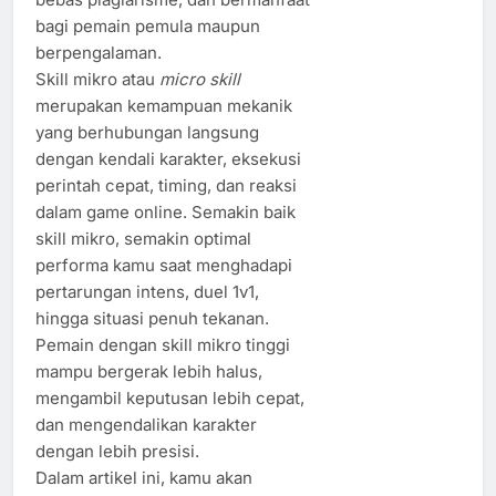
bagi pemain pemula maupun
berpengalaman.
Skill mikro atau
micro skill
merupakan kemampuan mekanik
yang berhubungan langsung
dengan kendali karakter, eksekusi
perintah cepat, timing, dan reaksi
dalam game online. Semakin baik
skill mikro, semakin optimal
performa kamu saat menghadapi
pertarungan intens, duel 1v1,
hingga situasi penuh tekanan.
Pemain dengan skill mikro tinggi
mampu bergerak lebih halus,
mengambil keputusan lebih cepat,
dan mengendalikan karakter
dengan lebih presisi.
Dalam artikel ini, kamu akan