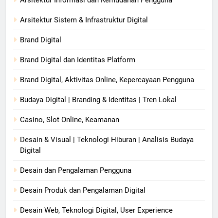
Arsitektur Sistem & Infrastruktur Digital
Brand Digital
Brand Digital dan Identitas Platform
Brand Digital, Aktivitas Online, Kepercayaan Pengguna
Budaya Digital | Branding & Identitas | Tren Lokal
Casino, Slot Online, Keamanan
Desain & Visual | Teknologi Hiburan | Analisis Budaya
Digital
Desain dan Pengalaman Pengguna
Desain Produk dan Pengalaman Digital
Desain Web, Teknologi Digital, User Experience