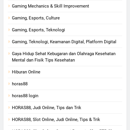
Gaming Mechanics & Skill Improvement
Gaming, Esports, Culture
Gaming, Esports, Teknologi
Gaming, Teknologi, Keamanan Digital, Platform Digital
Gaya Hidup Sehat Kebugaran dan Olahraga Kesehatan
Mental dan Fisik Tips Kesehatan
Hiburan Online
horas88
horas88 login
HORAS88, Judi Online, Tips dan Trik
HORAS88, Slot Online, Judi Online, Tips & Trik