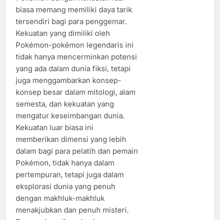
biasa memang memiliki daya tarik
tersendiri bagi para penggemar.
Kekuatan yang dimiliki oleh
Pokémon-pokémon legendaris ini
tidak hanya mencerminkan potensi
yang ada dalam dunia fiksi, tetapi
juga menggambarkan konsep-
konsep besar dalam mitologi, alam
semesta, dan kekuatan yang
mengatur keseimbangan dunia.
Kekuatan luar biasa ini
memberikan dimensi yang lebih
dalam bagi para pelatih dan pemain
Pokémon, tidak hanya dalam
pertempuran, tetapi juga dalam
eksplorasi dunia yang penuh
dengan makhluk-makhluk
menakjubkan dan penuh misteri.