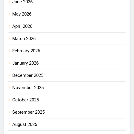
June 2026
May 2026
April 2026
March 2026
February 2026
January 2026
December 2025
November 2025
October 2025
September 2025
August 2025