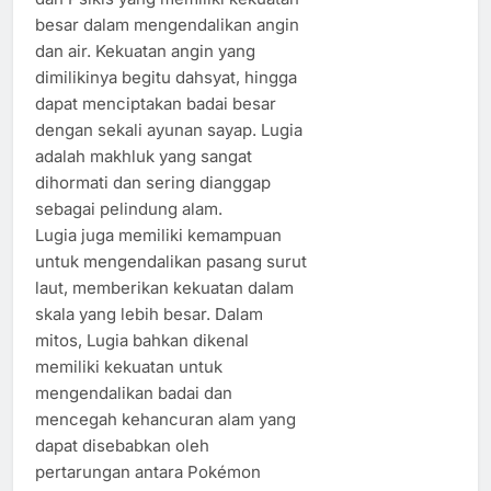
besar dalam mengendalikan angin
dan air. Kekuatan angin yang
dimilikinya begitu dahsyat, hingga
dapat menciptakan badai besar
dengan sekali ayunan sayap. Lugia
adalah makhluk yang sangat
dihormati dan sering dianggap
sebagai pelindung alam.
Lugia juga memiliki kemampuan
untuk mengendalikan pasang surut
laut, memberikan kekuatan dalam
skala yang lebih besar. Dalam
mitos, Lugia bahkan dikenal
memiliki kekuatan untuk
mengendalikan badai dan
mencegah kehancuran alam yang
dapat disebabkan oleh
pertarungan antara Pokémon