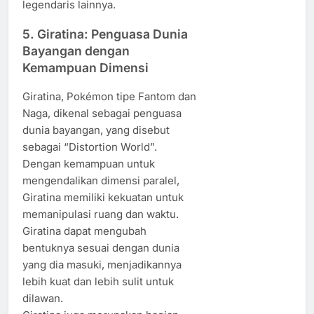
legendaris lainnya.
5. Giratina: Penguasa Dunia
Bayangan dengan
Kemampuan Dimensi
Giratina, Pokémon tipe Fantom dan
Naga, dikenal sebagai penguasa
dunia bayangan, yang disebut
sebagai “Distortion World”.
Dengan kemampuan untuk
mengendalikan dimensi paralel,
Giratina memiliki kekuatan untuk
memanipulasi ruang dan waktu.
Giratina dapat mengubah
bentuknya sesuai dengan dunia
yang dia masuki, menjadikannya
lebih kuat dan lebih sulit untuk
dilawan.