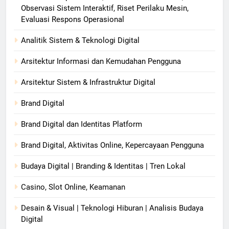
Observasi Sistem Interaktif, Riset Perilaku Mesin,
Evaluasi Respons Operasional
Analitik Sistem & Teknologi Digital
Arsitektur Informasi dan Kemudahan Pengguna
Arsitektur Sistem & Infrastruktur Digital
Brand Digital
Brand Digital dan Identitas Platform
Brand Digital, Aktivitas Online, Kepercayaan Pengguna
Budaya Digital | Branding & Identitas | Tren Lokal
Casino, Slot Online, Keamanan
Desain & Visual | Teknologi Hiburan | Analisis Budaya
Digital