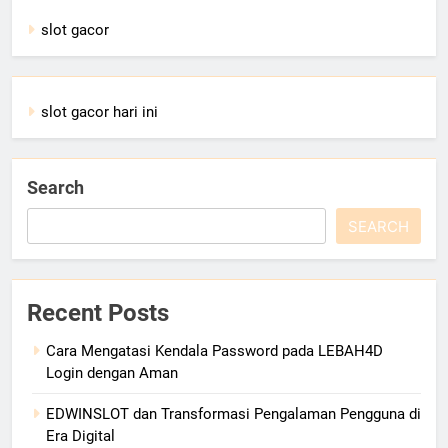
slot gacor
slot gacor hari ini
Search
SEARCH
Recent Posts
Cara Mengatasi Kendala Password pada LEBAH4D
Login dengan Aman
EDWINSLOT dan Transformasi Pengalaman Pengguna di
Era Digital