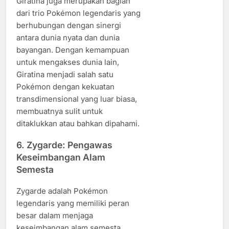
Giratina juga merupakan bagian
dari trio Pokémon legendaris yang
berhubungan dengan sinergi
antara dunia nyata dan dunia
bayangan. Dengan kemampuan
untuk mengakses dunia lain,
Giratina menjadi salah satu
Pokémon dengan kekuatan
transdimensional yang luar biasa,
membuatnya sulit untuk
ditaklukkan atau bahkan dipahami.
6. Zygarde: Pengawas
Keseimbangan Alam
Semesta
Zygarde adalah Pokémon
legendaris yang memiliki peran
besar dalam menjaga
keseimbangan alam semesta.