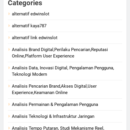
Categories
alternatif edwinslot
alternatif kaya787
alternatif link edwinslot
Analisis Brand Digital,Perilaku Pencarian,Reputasi
Online,Platform User Experience
Analisis Data, Inovasi Digital, Pengalaman Pengguna,
Teknologi Modern
Analisis Pencarian Brand,Akses Digital,User
Experience,Keamanan Online
Analisis Permainan & Pengalaman Pengguna
Analisis Teknologi & Infrastruktur Jaringan
Analisis Tempo Putaran, Studi Mekanisme Reel,