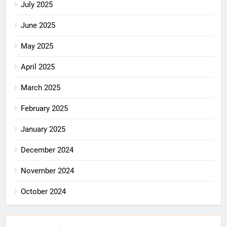
July 2025
June 2025
May 2025
April 2025
March 2025
February 2025
January 2025
December 2024
November 2024
October 2024