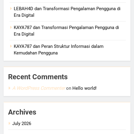
LEBAH4D dan Transformasi Pengalaman Pengguna di
Era Digital
KAYA787 dan Transformasi Pengalaman Pengguna di
Era Digital
KAYA787 dan Peran Struktur Informasi dalam
Kemudahan Pengguna
Recent Comments
A WordPress Commenter
on
Hello world!
Archives
July 2026