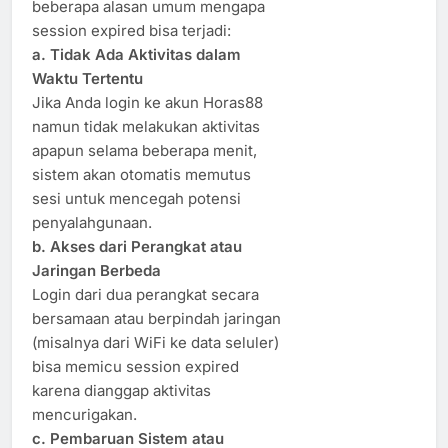
beberapa alasan umum mengapa
session expired bisa terjadi:
a. Tidak Ada Aktivitas dalam
Waktu Tertentu
Jika Anda login ke akun Horas88
namun tidak melakukan aktivitas
apapun selama beberapa menit,
sistem akan otomatis memutus
sesi untuk mencegah potensi
penyalahgunaan.
b. Akses dari Perangkat atau
Jaringan Berbeda
Login dari dua perangkat secara
bersamaan atau berpindah jaringan
(misalnya dari WiFi ke data seluler)
bisa memicu session expired
karena dianggap aktivitas
mencurigakan.
c. Pembaruan Sistem atau