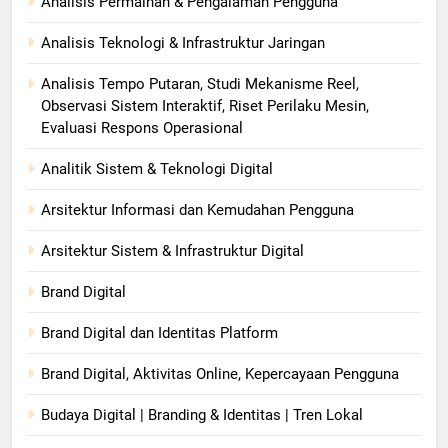
Analisis Permainan & Pengalaman Pengguna
Analisis Teknologi & Infrastruktur Jaringan
Analisis Tempo Putaran, Studi Mekanisme Reel,
Observasi Sistem Interaktif, Riset Perilaku Mesin,
Evaluasi Respons Operasional
Analitik Sistem & Teknologi Digital
Arsitektur Informasi dan Kemudahan Pengguna
Arsitektur Sistem & Infrastruktur Digital
Brand Digital
Brand Digital dan Identitas Platform
Brand Digital, Aktivitas Online, Kepercayaan Pengguna
Budaya Digital | Branding & Identitas | Tren Lokal