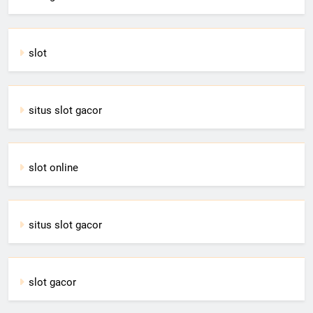
slot
situs slot gacor
slot online
situs slot gacor
slot gacor