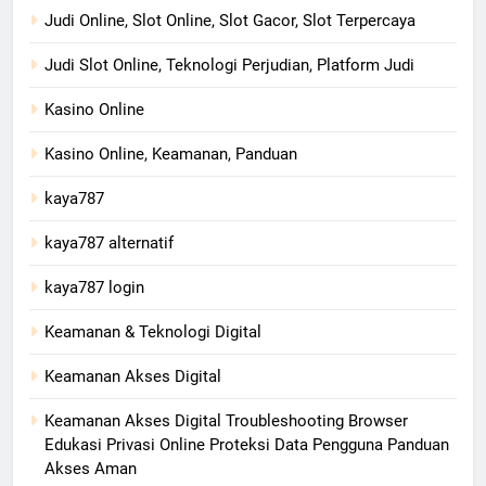
Judi Online, Slot Online, Slot Gacor, Slot Terpercaya
Judi Slot Online, Teknologi Perjudian, Platform Judi
Kasino Online
Kasino Online, Keamanan, Panduan
kaya787
kaya787 alternatif
kaya787 login
Keamanan & Teknologi Digital
Keamanan Akses Digital
Keamanan Akses Digital Troubleshooting Browser
Edukasi Privasi Online Proteksi Data Pengguna Panduan
Akses Aman