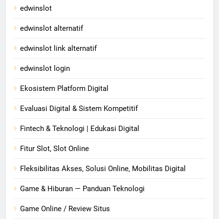
edwinslot
edwinslot alternatif
edwinslot link alternatif
edwinslot login
Ekosistem Platform Digital
Evaluasi Digital & Sistem Kompetitif
Fintech & Teknologi | Edukasi Digital
Fitur Slot, Slot Online
Fleksibilitas Akses, Solusi Online, Mobilitas Digital
Game & Hiburan — Panduan Teknologi
Game Online / Review Situs