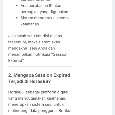
Ada perubahan IP atau
perangkat yang digunakan
Sistem mendeteksi anomali
keamanan
Jika salah satu kondisi di atas
terpenuhi, maka sistem akan
mengakhiri sesi Anda dan
menampilkan notifikasi “Session
Expired”.
2. Mengapa Session Expired
Terjadi di Horas88?
Horas88, sebagai platform digital
yang mengutamakan keamanan,
menerapkan sistem sesi untuk
melindungi data pengguna. Berikut