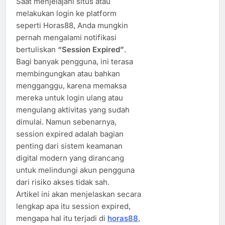
Saat menjelajahi situs atau
melakukan login ke platform
seperti Horas88, Anda mungkin
pernah mengalami notifikasi
bertuliskan
“Session Expired”
.
Bagi banyak pengguna, ini terasa
membingungkan atau bahkan
mengganggu, karena memaksa
mereka untuk login ulang atau
mengulang aktivitas yang sudah
dimulai. Namun sebenarnya,
session expired adalah bagian
penting dari sistem keamanan
digital modern yang dirancang
untuk melindungi akun pengguna
dari risiko akses tidak sah.
Artikel ini akan menjelaskan secara
lengkap apa itu session expired,
mengapa hal itu terjadi di
horas88
,