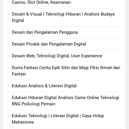
Casino, Slot Online, Keamanan
Desain & Visual | Teknologi Hiburan | Analisis Budaya
Digital
Desain dan Pengalaman Pengguna
Desain Produk dan Pengalaman Digital
Desain Web, Teknologi Digital, User Experience
Dunia Fantasi Cerita Epik Sihir dan Magi Fiksi Ilmiah dan
Fantasi
Edukasi Analisis & Literasi Digital
Edukasi Hiburan Digital Analisis Game Online Teknologi
RNG Psikologi Pemain
Edukasi Teknologi | Literasi Digital | Gaya Hidup
Mahasiswa