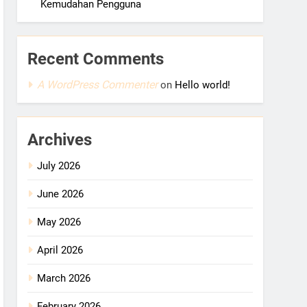
Kemudahan Pengguna
Recent Comments
A WordPress Commenter
on
Hello world!
Archives
July 2026
June 2026
May 2026
April 2026
March 2026
February 2026