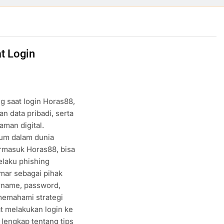
t Login
ng saat login Horas88,
 data pribadi, serta
man digital.
um dalam dunia
termasuk Horas88, bisa
Pelaku phishing
mar sebagai pihak
ername, password,
memahami strategi
at melakukan login ke
lengkap tentang tips