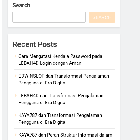
Search
SEARCH
Recent Posts
Cara Mengatasi Kendala Password pada
LEBAH4D Login dengan Aman
EDWINSLOT dan Transformasi Pengalaman
Pengguna di Era Digital
LEBAH4D dan Transformasi Pengalaman
Pengguna di Era Digital
KAYA787 dan Transformasi Pengalaman
Pengguna di Era Digital
KAYA787 dan Peran Struktur Informasi dalam