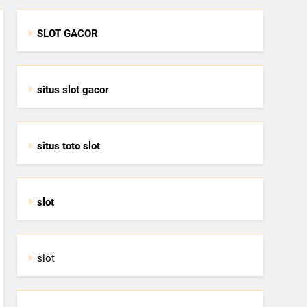
SLOT GACOR
situs slot gacor
situs toto slot
slot
slot