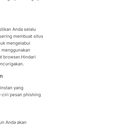
tikan Anda selalu
 sering membuat situs
tuk mengelabui
kan menggunakan
t browser.Hindari
encurigakan.
an
 instan yang
-ciri pesan phishing
un Anda akan