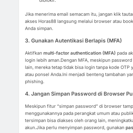
diblokir.”
Jika menerima email semacam itu, jangan klik taut
akses Horas88 langsung melalui browser atau boo
Anda simpan.
3. Gunakan Autentikasi Berlapis (MFA)
Aktifkan
multi-factor authentication (MFA)
pada ak
login lebih aman.Dengan MFA, meskipun password 
lain, mereka tetap tidak bisa login tanpa kode OTP 
atau ponsel Anda.Ini menjadi benteng tambahan ya
phishing.
4. Jangan Simpan Password di Browser Pu
Meskipun fitur “simpan password” di browser tampa
menggunakannya pada perangkat umum atau publi
tersimpan bisa diakses oleh orang lain, meningkatk
akun.Jika perlu menyimpan password, gunakan
pa