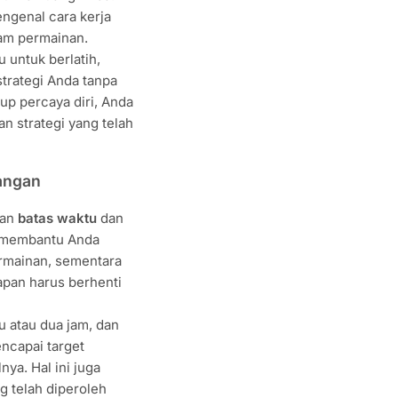
ngenal cara kerja
lam permainan.
untuk berlatih,
trategi Anda tanpa
up percaya diri, Anda
n strategi yang telah
angan
kan
batas waktu
dan
u membantu Anda
permainan, sementara
pan harus berhenti
u atau dua jam, dan
ncapai target
ya. Hal ini juga
 telah diperoleh