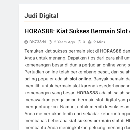
Judi Digital
HORAS88: Kiat Sukses Bermain Slot d
Db733dd
2 Years Ago
0
9 Mins
Temukan kiat sukses bermain slot di
HORAS88
dan
Anda untuk menang. Dapatkan tips dari para ahli u
kemenangan besar di dunia perjudian online yang
Perjudian online telah berkembang pesat, dan sala
paling populer adalah
slot online
. Banyak pemain da
memilih untuk bermain slot karena kesederhanaann
kemenangan yang besar.
HORAS88
adalah salah sa
menawarkan pengalaman bermain slot digital yan
menguntungkan. Namun, untuk meraih kesuksesan 
Anda memerlukan lebih dari sekadar keberuntungan.
membahas beberapa
kiat sukses bermain slot di
membantu Anda meningkatkan peluang menang da