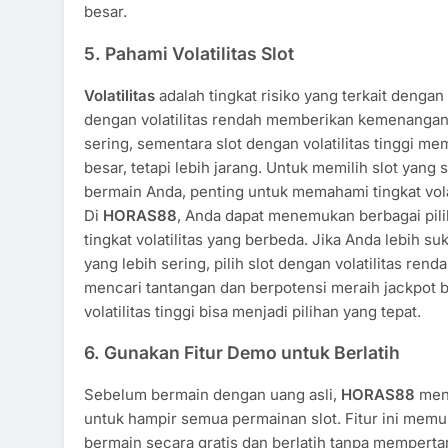
besar.
5.
Pahami Volatilitas Slot
Volatilitas
adalah tingkat risiko yang terkait dengan 
dengan volatilitas rendah memberikan kemenangan 
sering, sementara slot dengan volatilitas tinggi 
besar, tetapi lebih jarang. Untuk memilih slot yang
bermain Anda, penting untuk memahami tingkat volat
Di
HORAS88
, Anda dapat menemukan berbagai pili
tingkat volatilitas yang berbeda. Jika Anda lebih s
yang lebih sering, pilih slot dengan volatilitas ren
mencari tantangan dan berpotensi meraih jackpot b
volatilitas tinggi bisa menjadi pilihan yang tepat.
6.
Gunakan Fitur Demo untuk Berlatih
Sebelum bermain dengan uang asli,
HORAS88
mena
untuk hampir semua permainan slot. Fitur ini mem
bermain secara gratis dan berlatih tanpa memperta