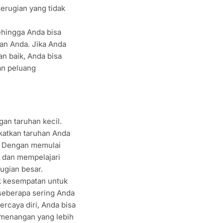
erugian yang tidak
ehingga Anda bisa
an Anda. Jika Anda
n baik, Anda bisa
an peluang
an taruhan kecil.
katkan taruhan Anda
. Dengan memulai
n dan mempelajari
rugian besar.
ak kesempatan untuk
seberapa sering Anda
rcaya diri, Anda bisa
menangan yang lebih