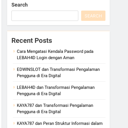
Search
SEARCH
Recent Posts
Cara Mengatasi Kendala Password pada
LEBAH4D Login dengan Aman
EDWINSLOT dan Transformasi Pengalaman
Pengguna di Era Digital
LEBAH4D dan Transformasi Pengalaman
Pengguna di Era Digital
KAYA787 dan Transformasi Pengalaman
Pengguna di Era Digital
KAYA787 dan Peran Struktur Informasi dalam