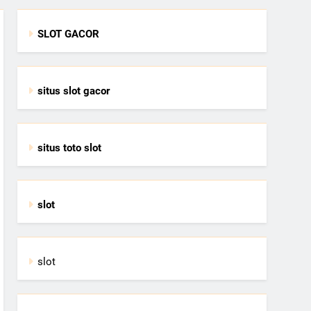
SLOT GACOR
situs slot gacor
situs toto slot
slot
slot