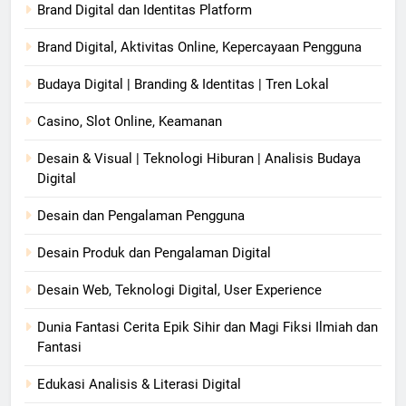
Brand Digital dan Identitas Platform
Brand Digital, Aktivitas Online, Kepercayaan Pengguna
Budaya Digital | Branding & Identitas | Tren Lokal
Casino, Slot Online, Keamanan
Desain & Visual | Teknologi Hiburan | Analisis Budaya
Digital
Desain dan Pengalaman Pengguna
Desain Produk dan Pengalaman Digital
Desain Web, Teknologi Digital, User Experience
Dunia Fantasi Cerita Epik Sihir dan Magi Fiksi Ilmiah dan
Fantasi
Edukasi Analisis & Literasi Digital