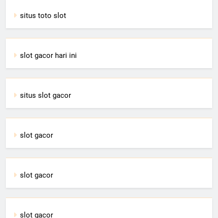
situs toto slot
slot gacor hari ini
situs slot gacor
slot gacor
slot gacor
slot gacor