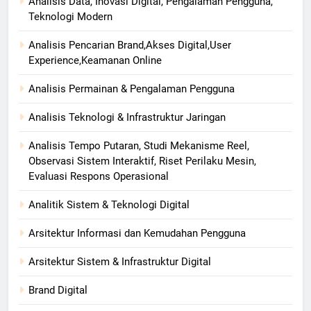
Analisis Data, Inovasi Digital, Pengalaman Pengguna,
Teknologi Modern
Analisis Pencarian Brand,Akses Digital,User
Experience,Keamanan Online
Analisis Permainan & Pengalaman Pengguna
Analisis Teknologi & Infrastruktur Jaringan
Analisis Tempo Putaran, Studi Mekanisme Reel,
Observasi Sistem Interaktif, Riset Perilaku Mesin,
Evaluasi Respons Operasional
Analitik Sistem & Teknologi Digital
Arsitektur Informasi dan Kemudahan Pengguna
Arsitektur Sistem & Infrastruktur Digital
Brand Digital