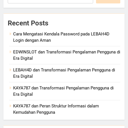
Recent Posts
Cara Mengatasi Kendala Password pada LEBAH4D
Login dengan Aman
EDWINSLOT dan Transformasi Pengalaman Pengguna di
Era Digital
LEBAH4D dan Transformasi Pengalaman Pengguna di
Era Digital
KAYA787 dan Transformasi Pengalaman Pengguna di
Era Digital
KAYA787 dan Peran Struktur Informasi dalam
Kemudahan Pengguna