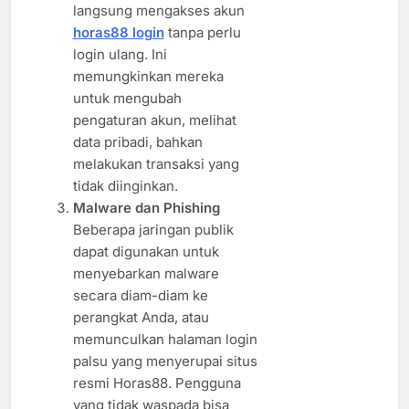
langsung mengakses akun
horas88 login
tanpa perlu
login ulang. Ini
memungkinkan mereka
untuk mengubah
pengaturan akun, melihat
data pribadi, bahkan
melakukan transaksi yang
tidak diinginkan.
Malware dan Phishing
Beberapa jaringan publik
dapat digunakan untuk
menyebarkan malware
secara diam-diam ke
perangkat Anda, atau
memunculkan halaman login
palsu yang menyerupai situs
resmi Horas88. Pengguna
yang tidak waspada bisa