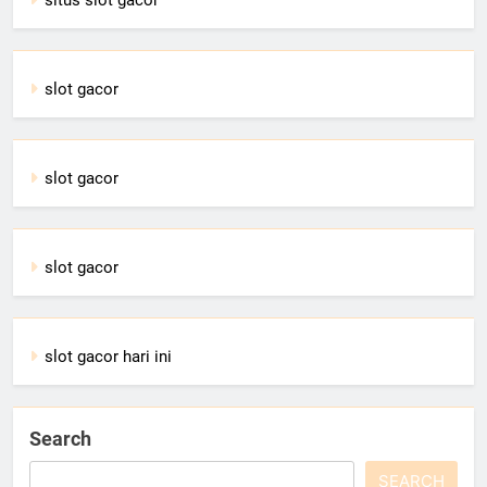
slot gacor
slot gacor
slot gacor
slot gacor hari ini
Search
SEARCH