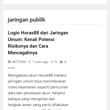
jaringan publik
Login Horas88 dari Jaringan
Umum: Kenali Potensi
Risikonya dan Cara
Mencegahnya
db733dd
1 year ago
0
6
mins
Mengakses akun Horas88 melalui
jaringan umum bisa menimbulkan
risiko keamanan seperti pencurian
data dan peretasan akun. Ketahui
bahaya yang mengintai dan
langkah aman yang perlu dilakukan