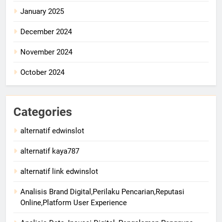
January 2025
December 2024
November 2024
October 2024
Categories
alternatif edwinslot
alternatif kaya787
alternatif link edwinslot
Analisis Brand Digital,Perilaku Pencarian,Reputasi
Online,Platform User Experience