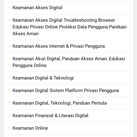
Keamanan Akses Digital
Keamanan Akses Digital Troubleshooting Browser
Edukasi Privasi Online Proteksi Data Pengguna Panduan
Akses Aman
Keamanan Akses Internet & Privasi Pengguna
Keamanan Akun Digital, Panduan Akses Aman, Edukasi
Pengguna Online
Keamanan Digital & Teknologi
Keamanan Digital Sistem Platform Privasi Pengguna
Keamanan Digital, Teknologi, Panduan Pemula
Keamanan Finansial & Literasi Digital
Keamanan Online