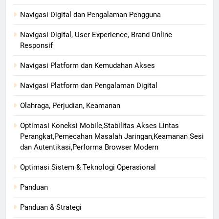
Navigasi Digital dan Pengalaman Pengguna
Navigasi Digital, User Experience, Brand Online
Responsif
Navigasi Platform dan Kemudahan Akses
Navigasi Platform dan Pengalaman Digital
Olahraga, Perjudian, Keamanan
Optimasi Koneksi Mobile,Stabilitas Akses Lintas
Perangkat,Pemecahan Masalah Jaringan,Keamanan Sesi
dan Autentikasi,Performa Browser Modern
Optimasi Sistem & Teknologi Operasional
Panduan
Panduan & Strategi