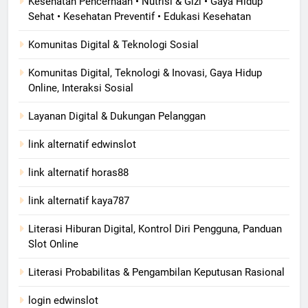
Kesehatan Pencernaan • Nutrisi & Gizi • Gaya Hidup
Sehat • Kesehatan Preventif • Edukasi Kesehatan
Komunitas Digital & Teknologi Sosial
Komunitas Digital, Teknologi & Inovasi, Gaya Hidup
Online, Interaksi Sosial
Layanan Digital & Dukungan Pelanggan
link alternatif edwinslot
link alternatif horas88
link alternatif kaya787
Literasi Hiburan Digital, Kontrol Diri Pengguna, Panduan
Slot Online
Literasi Probabilitas & Pengambilan Keputusan Rasional
login edwinslot