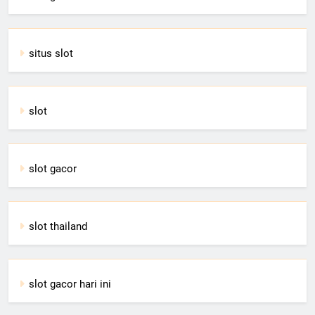
situs slot
slot
slot gacor
slot thailand
slot gacor hari ini