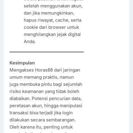
setelah menggunakan akun,
dan jika memungkinkan,
hapus riwayat, cache, serta
cookie dari browser untuk
menghilangkan jejak digital
Anda.
Kesimpulan
Mengakses Horas88 dari jaringan
umum memang praktis, namun
juga membuka pintu bagi sejumlah
risiko keamanan yang tidak boleh
diabaikan. Potensi pencurian data,
peretasan akun, hingga manipulasi
transaksi bisa terjadi jika login
dilakukan secara sembarangan.
Oleh karena itu, penting untuk