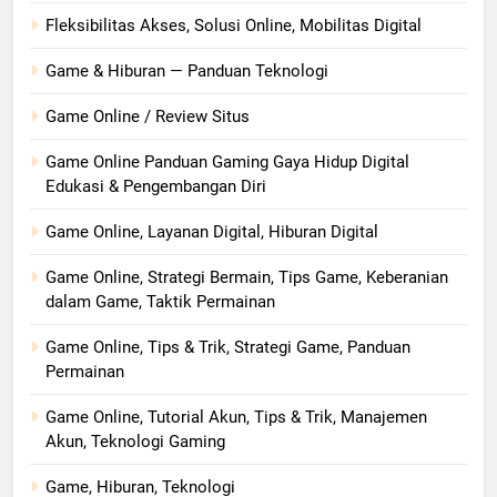
Fleksibilitas Akses, Solusi Online, Mobilitas Digital
Game & Hiburan — Panduan Teknologi
Game Online / Review Situs
Game Online Panduan Gaming Gaya Hidup Digital
Edukasi & Pengembangan Diri
Game Online, Layanan Digital, Hiburan Digital
Game Online, Strategi Bermain, Tips Game, Keberanian
dalam Game, Taktik Permainan
Game Online, Tips & Trik, Strategi Game, Panduan
Permainan
Game Online, Tutorial Akun, Tips & Trik, Manajemen
Akun, Teknologi Gaming
Game, Hiburan, Teknologi