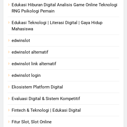
Edukasi Hiburan Digital Analisis Game Online Teknologi
RNG Psikologi Pemain
Edukasi Teknologi | Literasi Digital | Gaya Hidup
Mahasiswa
edwinslot
edwinslot alternatif
edwinslot link alternatif
edwinslot login
Ekosistem Platform Digital
Evaluasi Digital & Sistem Kompetitif
Fintech & Teknologi | Edukasi Digital
Fitur Slot, Slot Online