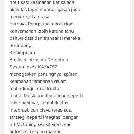
notifikasi keamanan ketika ada
aktivitas login mencurigakan juga
meningkatkan rasa
percaya.Pengguna merasakan
kenyamanan lebih karena tahu
bahwa data dan transaksi mereka
terlindungi.
Kesimpulan
Analisis Intrusion Detection
System pada KAYA787
menegaskan pentingnya lapisan
keamanan tambahan dalam
melindungi infrastruktur
digital.Meskipun tantangan seperti
false positive, kompleksitas
integrasi, dan biaya tetap ada,
strategi seperti integrasi dengan
SIEM, tuning sensitivitas, dan
automasi respon mampu