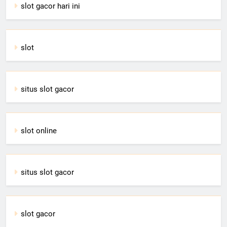
slot gacor hari ini
slot
situs slot gacor
slot online
situs slot gacor
slot gacor