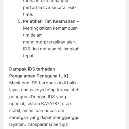
tools untuk memantau
performa IDS secara real-
time.
Pelatihan Tim Keamanan
–
Meningkatkan kemampuan
tim dalam
menginterpretasikan alert
IDS dan mengambil langkah
tepat.
Dampak IDS terhadap
Pengalaman Pengguna (UX)
Meskipun IDS beroperasi di balik
layar, dampaknya tetap terasa oleh
pengguna.Dengan IDS yang
optimal, sistem KAYA787 tetap
stabil, aman, dan bebas dari
serangan yang dapat mengganggu
layanan.Transparansi berupa