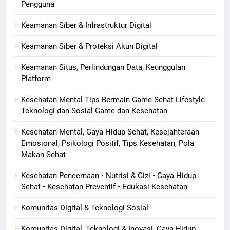
Pengguna
Keamanan Siber & Infrastruktur Digital
Keamanan Siber & Proteksi Akun Digital
Keamanan Situs, Perlindungan Data, Keunggulan
Platform
Kesehatan Mental Tips Bermain Game Sehat Lifestyle
Teknologi dan Sosial Game dan Kesehatan
Kesehatan Mental, Gaya Hidup Sehat, Kesejahteraan
Emosional, Psikologi Positif, Tips Kesehatan, Pola
Makan Sehat
Kesehatan Pencernaan • Nutrisi & Gizi • Gaya Hidup
Sehat • Kesehatan Preventif • Edukasi Kesehatan
Komunitas Digital & Teknologi Sosial
Komunitas Digital, Teknologi & Inovasi, Gaya Hidup