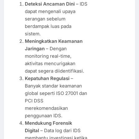
Deteksi Ancaman Dini
– IDS
dapat mengenali upaya
serangan sebelum
berdampak luas pada
sistem.
Meningkatkan Keamanan
Jaringan
– Dengan
monitoring real-time,
aktivitas mencurigakan
dapat segera diidentifikasi.
Kepatuhan Regulasi
–
Banyak standar keamanan
global seperti ISO 27001 dan
PCI DSS
merekomendasikan
penggunaan IDS.
Mendukung Forensik
Digital
– Data log dari IDS
membantu investigasi ketika