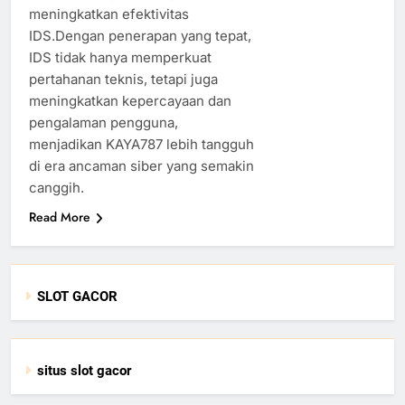
meningkatkan efektivitas
IDS.Dengan penerapan yang tepat,
IDS tidak hanya memperkuat
pertahanan teknis, tetapi juga
meningkatkan kepercayaan dan
pengalaman pengguna,
menjadikan KAYA787 lebih tangguh
di era ancaman siber yang semakin
canggih.
Read More
SLOT GACOR
situs slot gacor