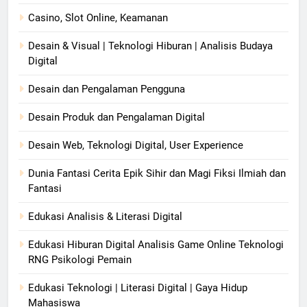
Casino, Slot Online, Keamanan
Desain & Visual | Teknologi Hiburan | Analisis Budaya
Digital
Desain dan Pengalaman Pengguna
Desain Produk dan Pengalaman Digital
Desain Web, Teknologi Digital, User Experience
Dunia Fantasi Cerita Epik Sihir dan Magi Fiksi Ilmiah dan
Fantasi
Edukasi Analisis & Literasi Digital
Edukasi Hiburan Digital Analisis Game Online Teknologi
RNG Psikologi Pemain
Edukasi Teknologi | Literasi Digital | Gaya Hidup
Mahasiswa