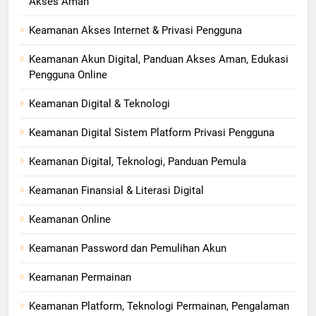
Akses Aman
Keamanan Akses Internet & Privasi Pengguna
Keamanan Akun Digital, Panduan Akses Aman, Edukasi
Pengguna Online
Keamanan Digital & Teknologi
Keamanan Digital Sistem Platform Privasi Pengguna
Keamanan Digital, Teknologi, Panduan Pemula
Keamanan Finansial & Literasi Digital
Keamanan Online
Keamanan Password dan Pemulihan Akun
Keamanan Permainan
Keamanan Platform, Teknologi Permainan, Pengalaman