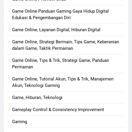
Game Online Panduan Gaming Gaya Hidup Digital
Edukasi & Pengembangan Diri
Game Online, Layanan Digital, Hiburan Digital
Game Online, Strategi Bermain, Tips Game, Keberanian
dalam Game, Taktik Permainan
Game Online, Tips & Trik, Strategi Game, Panduan
Permainan
Game Online, Tutorial Akun, Tips & Trik, Manajemen
Akun, Teknologi Gaming
Game, Hiburan, Teknologi
Gameplay Control & Consistency Improvement
Gaming