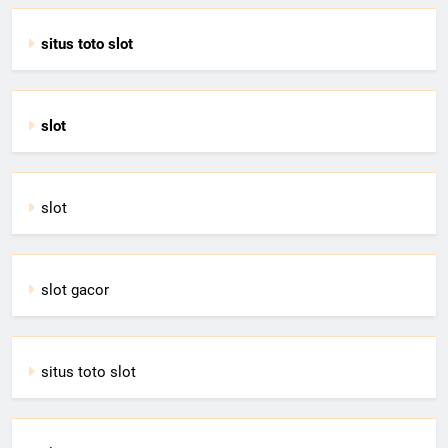
situs toto slot
slot
slot
slot gacor
situs toto slot