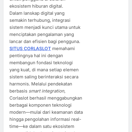
ekosistem hiburan digital.
Dalam lanskap digital yang
semakin terhubung, integrasi
sistem menjadi kunci utama untuk
menciptakan pengalaman yang
lancar dan efisien bagi pengguna.
SITUS CORLASLOT
memahami
pentingnya hal ini dengan
membangun fondasi teknologi
yang kuat, di mana setiap elemen
sistem saling berinteraksi secara
harmonis. Melalui pendekatan
berbasis
smart integration
,
Corlaslot berhasil menggabungkan
berbagai komponen teknologi
modern—mulai dari keamanan data
hingga pengolahan informasi real-
time—ke dalam satu ekosistem