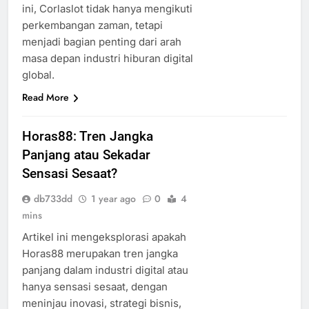
ini, Corlaslot tidak hanya mengikuti
perkembangan zaman, tetapi
menjadi bagian penting dari arah
masa depan industri hiburan digital
global.
Read More
Horas88: Tren Jangka
Panjang atau Sekadar
Sensasi Sesaat?
db733dd
1 year ago
0
4
mins
Artikel ini mengeksplorasi apakah
Horas88 merupakan tren jangka
panjang dalam industri digital atau
hanya sensasi sesaat, dengan
meninjau inovasi, strategi bisnis,