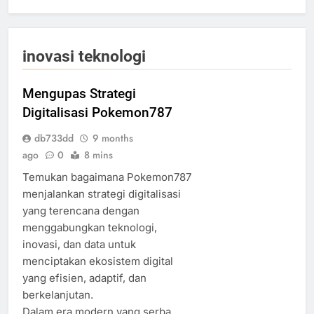
inovasi teknologi
Mengupas Strategi
Digitalisasi Pokemon787
db733dd
9 months
ago
0
8 mins
Temukan bagaimana Pokemon787
menjalankan strategi digitalisasi
yang terencana dengan
menggabungkan teknologi,
inovasi, dan data untuk
menciptakan ekosistem digital
yang efisien, adaptif, dan
berkelanjutan.
Dalam era modern yang serba