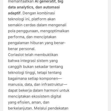
memanfaatkan
AI generatif, big
data analytics, dan automasi
adaptif
. Dengan kombinasi
teknologi ini, platform akan
semakin cerdas dalam mengenali
pola penggunaan, mengoptimalkan
performa, dan menciptakan
pengalaman hiburan yang benar-
benar personal.
Corlaslot telah membuktikan
bahwa integrasi sistem yang
canggih bukan sekadar tentang
teknologi tinggi, tetapi tentang
bagaimana setiap komponen—
manusia, data, dan infrastruktur—
dapat bekerja dalam harmoni untuk
menciptakan ekosistem digital
yang efisien, aman, dan
berkelanjutan. Melalui pendekatan