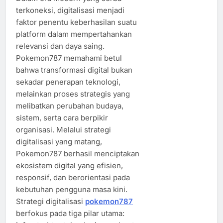
terkoneksi, digitalisasi menjadi
faktor penentu keberhasilan suatu
platform dalam mempertahankan
relevansi dan daya saing.
Pokemon787 memahami betul
bahwa transformasi digital bukan
sekadar penerapan teknologi,
melainkan proses strategis yang
melibatkan perubahan budaya,
sistem, serta cara berpikir
organisasi. Melalui strategi
digitalisasi yang matang,
Pokemon787 berhasil menciptakan
ekosistem digital yang efisien,
responsif, dan berorientasi pada
kebutuhan pengguna masa kini.
Strategi digitalisasi
pokemon787
berfokus pada tiga pilar utama: