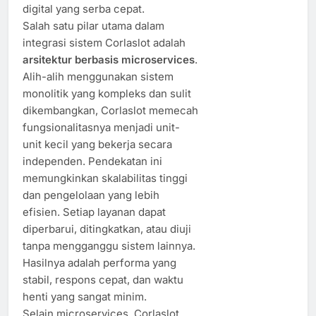
digital yang serba cepat.
Salah satu pilar utama dalam
integrasi sistem Corlaslot adalah
arsitektur berbasis microservices
.
Alih-alih menggunakan sistem
monolitik yang kompleks dan sulit
dikembangkan, Corlaslot memecah
fungsionalitasnya menjadi unit-
unit kecil yang bekerja secara
independen. Pendekatan ini
memungkinkan skalabilitas tinggi
dan pengelolaan yang lebih
efisien. Setiap layanan dapat
diperbarui, ditingkatkan, atau diuji
tanpa mengganggu sistem lainnya.
Hasilnya adalah performa yang
stabil, respons cepat, dan waktu
henti yang sangat minim.
Selain microservices, Corlaslot