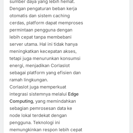
sumber daya yang lebih hemat.
Dengan pengaturan beban kerja
otomatis dan sistem caching
cerdas, platform dapat memproses
permintaan pengguna dengan
lebih cepat tanpa membebani
server utama. Hal ini tidak hanya
meningkatkan kecepatan akses,
tetapi juga menurunkan konsumsi
energi, menjadikan Corlaslot
sebagai platform yang efisien dan
ramah lingkungan.
Corlaslot juga memperkuat
integrasi sistemnya melalui
Edge
Computing
, yang memindahkan
sebagian pemrosesan data ke
node lokal terdekat dengan
pengguna. Teknologi ini
memungkinkan respon lebih cepat