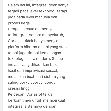
Dalam hal ini, integrasi tidak hanya
terjadi pada level teknologi, tetapi
juga pada level manusia dan
proses kerja.
Dengan semua elemen yang
terintegrasi secara menyeluruh,
Corlaslot tidak hanya menjadi
platform hiburan digital yang stabil,
tetapi juga simbol kematangan
teknologi di era modern. Setiap
inovasi yang dihadirkan bukan
hasil dari improvisasi sesaat,
melainkan buah dari sistem yang
saling berkolaborasi dengan
presisi tinggi.
Ke depan, Corlaslot terus
berkomitmen untuk memperkuat
integrasi sistemnya dengan