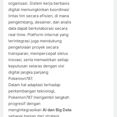
organisasi. Sistem kerja berbasis
digital memungkinkan koordinasi
lintas tim secara efisien, di mana
pengembang, desainer, dan analis
data dapat berkolaborasi secara
real-time. Platform internal yang
terintegrasi juga mendukung
pengelolaan proyek secara
transparan, mempercepat siklus
inovasi, serta memastikan setiap
keputusan selaras dengan visi
digital jangka panjang
Pokemon787.
Dalam hal adaptasi terhadap
perkembangan teknologi,
Pokemon787 mengambil langkah
progresif dengan
mengintegrasikan
AI dan Big Data
sebagai bagian dari strategi