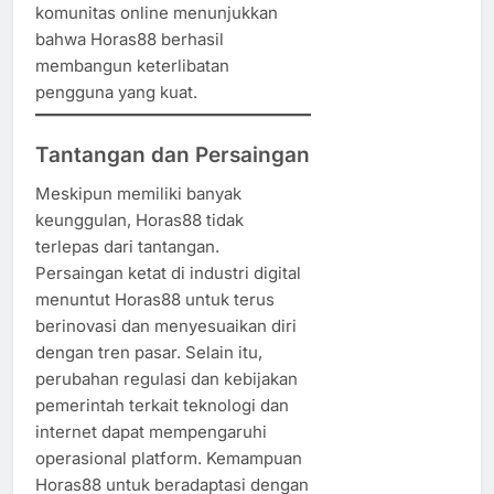
komunitas online menunjukkan
bahwa Horas88 berhasil
membangun keterlibatan
pengguna yang kuat.​
Tantangan dan Persaingan
Meskipun memiliki banyak
keunggulan, Horas88 tidak
terlepas dari tantangan.
Persaingan ketat di industri digital
menuntut Horas88 untuk terus
berinovasi dan menyesuaikan diri
dengan tren pasar. Selain itu,
perubahan regulasi dan kebijakan
pemerintah terkait teknologi dan
internet dapat mempengaruhi
operasional platform. Kemampuan
Horas88 untuk beradaptasi dengan