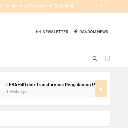
 Pengalaman Pengguna di Era Digital
i Pengalaman Pengguna di Era Digital
i Pengalaman Pengguna di Era Digital
NEWSLETTER
RANDOM NEWS
ord pada LEBAH4D Login dengan Aman
ic Bling. Koleksi Eksklusif Untuk Anda.
 Pengalaman Pengguna di Era Digital
i Pengalaman Pengguna di Era Digital
i Pengalaman Pengguna di Era Digital
4D dan Transformasi Pengalaman Pengguna di Era Digital
s Ago