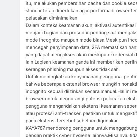
itu, melakukan pembersihan cache dan cookie seca
standar tetap diperlukan agar performa browser ter
pelacakan diminimalkan
Dalam konteks keamanan akun, aktivasi autentikasi 
menjadi bagian dari prosedur penting saat mengaks
mode incognito maupun mode biasa.Meskipun inc
mencegah penyimpanan data, 2FA memastikan han
yang dapat mengakses akun meskipun kredensial di
lain.Lapisan keamanan ganda ini memberikan perlin
serangan phishing maupun akses tidak sah
Untuk meningkatkan kenyamanan pengguna, penti
bahwa beberapa ekstensi browser mungkin nonakt
incognito kecuali diizinkan secara manual.Hal ini 
browser untuk mengurangi potensi pelacakan ekste
pengguna mengandalkan ekstensi keamanan seper
atau proteksi anti-tracker, pastikan untuk mengaktif
pada ekstensi tersebut sebelum digunakan
KAYA787 mendorong pengguna untuk menggabung
dengan praktik cyber hygiene lainnya.Misalnya, tid