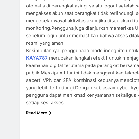
otomatis di perangkat asing, selalu logout setelah 
mengakses akun saat perangkat tidak terlindungi, s
mengecek riwayat aktivitas akun jika disediakan fit
monitoring.Pengguna juga dianjurkan memeriksa URL
sebelum login untuk memastikan bahwa akses dila
resmi yang aman
Kesimpulannya, penggunaan mode incognito untu
KAYA787
merupakan langkah efektif untuk menjaga
keamanan digital terutama pada perangkat bersama 
publik.Meskipun fitur ini tidak menggantikan tekno
seperti VPN dan 2FA, kombinasi keduanya mencipta
yang lebih terlindungi.Dengan kebiasaan cyber hyg
pengguna dapat menikmati kenyamanan sekaligus
setiap sesi akses
Read More