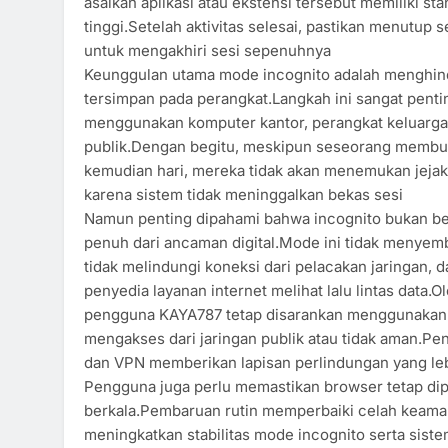
asalkan aplikasi atau ekstensi tersebut memiliki sta
tinggi.Setelah aktivitas selesai, pastikan menutup 
untuk mengakhiri sesi sepenuhnya
Keunggulan utama mode incognito adalah menghind
tersimpan pada perangkat.Langkah ini sangat pent
menggunakan komputer kantor, perangkat keluarga, h
publik.Dengan begitu, meskipun seseorang membu
kemudian hari, mereka tidak akan menemukan jejak 
karena sistem tidak meninggalkan bekas sesi
Namun penting dipahami bahwa incognito bukan be
penuh dari ancaman digital.Mode ini tidak menyemb
tidak melindungi koneksi dari pelacakan jaringan, 
penyedia layanan internet melihat lalu lintas data.Ol
pengguna KAYA787 tetap disarankan menggunakan 
mengakses dari jaringan publik atau tidak aman.P
dan VPN memberikan lapisan perlindungan yang le
Pengguna juga perlu memastikan browser tetap dip
berkala.Pembaruan rutin memperbaiki celah keam
meningkatkan stabilitas mode incognito serta siste