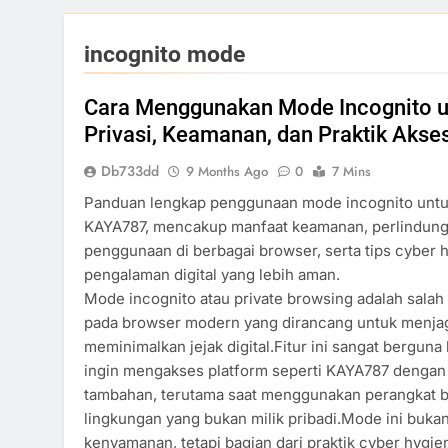
incognito mode
Cara Menggunakan Mode Incognito 
Privasi, Keamanan, dan Praktik Akse
Db733dd
9 Months Ago
0
7 Mins
Panduan lengkap penggunaan mode incognito unt
KAYA787, mencakup manfaat keamanan, perlindunga
penggunaan di berbagai browser, serta tips cyber 
pengalaman digital yang lebih aman.
Mode incognito atau private browsing adalah salah 
pada browser modern yang dirancang untuk menjag
meminimalkan jejak digital.Fitur ini sangat bergun
ingin mengakses platform seperti KAYA787 dengan
tambahan, terutama saat menggunakan perangkat 
lingkungan yang bukan milik pribadi.Mode ini bukan
kenyamanan, tetapi bagian dari praktik cyber hygi