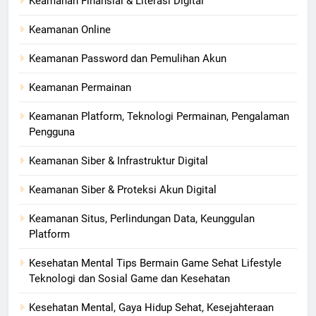
Keamanan Finansial & Literasi Digital
Keamanan Online
Keamanan Password dan Pemulihan Akun
Keamanan Permainan
Keamanan Platform, Teknologi Permainan, Pengalaman
Pengguna
Keamanan Siber & Infrastruktur Digital
Keamanan Siber & Proteksi Akun Digital
Keamanan Situs, Perlindungan Data, Keunggulan
Platform
Kesehatan Mental Tips Bermain Game Sehat Lifestyle
Teknologi dan Sosial Game dan Kesehatan
Kesehatan Mental, Gaya Hidup Sehat, Kesejahteraan