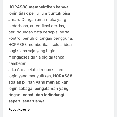
HORAS88 membuktikan bahwa
login tidak perlu rumit untuk bisa
aman.
Dengan antarmuka yang
sederhana, autentikasi cerdas,
perlindungan data berlapis, serta
kontrol penuh di tangan pengguna,
HORAS88 memberikan solusi ideal
bagi siapa saja yang ingin
mengakses dunia digital tanpa
hambatan.
Jika Anda lelah dengan sistem
login yang menyulitkan,
HORAS88
adalah pilihan yang menjadikan
login sebagai pengalaman yang
ringan, cepat, dan terlindungi—
seperti seharusnya.
Read More