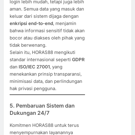
login lebih mudah, tetapi juga lebih
aman. Semua data yang masuk dan
keluar dari sistem dijaga dengan
enkripsi end-to-end
, menjamin
bahwa informasi sensitif tidak akan
bocor atau diakses oleh pihak yang
tidak berwenang.
Selain itu, HORAS88 mengikuti
standar internasional seperti
GDPR
dan
ISO/IEC 27001
, yang
menekankan prinsip transparansi,
minimisasi data, dan perlindungan
hak privasi pengguna.
5. Pembaruan Sistem dan
Dukungan 24/7
Komitmen HORAS88 untuk terus
menyempurnakan layanannya