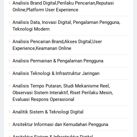
Analisis Brand Digital,Perilaku Pencarian,Reputasi
Online,Platform User Experience
Analisis Data, Inovasi Digital, Pengalaman Pengguna,
Teknologi Modern
Analisis Pencarian Brand,Akses Digital,User
Experience,Keamanan Online
Analisis Permainan & Pengalaman Pengguna
Analisis Teknologi & Infrastruktur Jaringan
Analisis Tempo Putaran, Studi Mekanisme Reel,
Observasi Sistem Interaktif, Riset Perilaku Mesin,
Evaluasi Respons Operasional
Analitik Sistem & Teknologi Digital
Arsitektur Informasi dan Kemudahan Pengguna
Arsitektur Sistem & Infrastruktur Digital