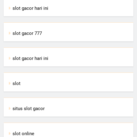
slot gacor hari ini
slot gacor 777
slot gacor hari ini
slot
situs slot gacor
slot online