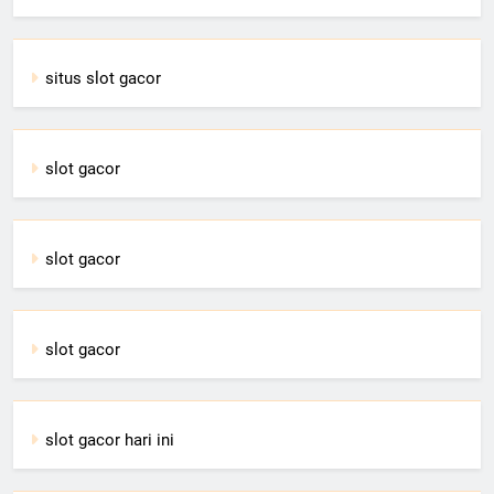
situs slot gacor
slot gacor
slot gacor
slot gacor
slot gacor hari ini