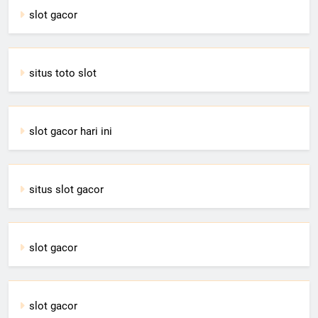
slot gacor
situs toto slot
slot gacor hari ini
situs slot gacor
slot gacor
slot gacor