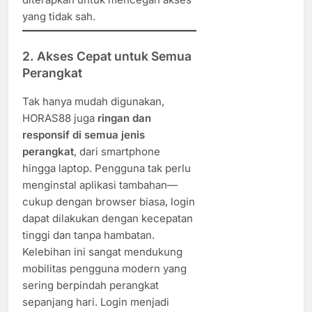
yang tidak sah.
2. Akses Cepat untuk Semua
Perangkat
Tak hanya mudah digunakan,
HORAS88 juga
ringan dan
responsif di semua jenis
perangkat
, dari smartphone
hingga laptop. Pengguna tak perlu
menginstal aplikasi tambahan—
cukup dengan browser biasa, login
dapat dilakukan dengan kecepatan
tinggi dan tanpa hambatan.
Kelebihan ini sangat mendukung
mobilitas pengguna modern yang
sering berpindah perangkat
sepanjang hari. Login menjadi