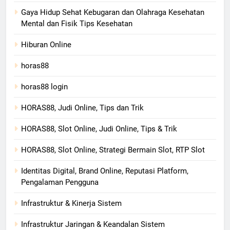
Gaya Hidup Sehat Kebugaran dan Olahraga Kesehatan
Mental dan Fisik Tips Kesehatan
Hiburan Online
horas88
horas88 login
HORAS88, Judi Online, Tips dan Trik
HORAS88, Slot Online, Judi Online, Tips & Trik
HORAS88, Slot Online, Strategi Bermain Slot, RTP Slot
Identitas Digital, Brand Online, Reputasi Platform,
Pengalaman Pengguna
Infrastruktur & Kinerja Sistem
Infrastruktur Jaringan & Keandalan Sistem