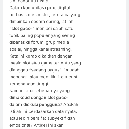
slot gacor itu nyata.
Dalam komunitas game digital
berbasis mesin slot, terutama yang
dimainkan secara daring, istilah
“slot gacor”
menjadi salah satu
topik paling populer yang sering
dibahas di forum, grup media
sosial, hingga kanal streaming.
Kata ini kerap dikaitkan dengan
mesin slot atau game tertentu yang
dianggap “sedang bagus”, “mudah
menang”, atau memiliki frekuensi
kemenangan tinggi.
Namun, apa sebenarnya
yang
dimaksud dengan slot gacor
dalam diskusi pengguna
? Apakah
istilah ini berdasarkan data nyata,
atau lebih bersifat subyektif dan
emosional? Artikel ini akan