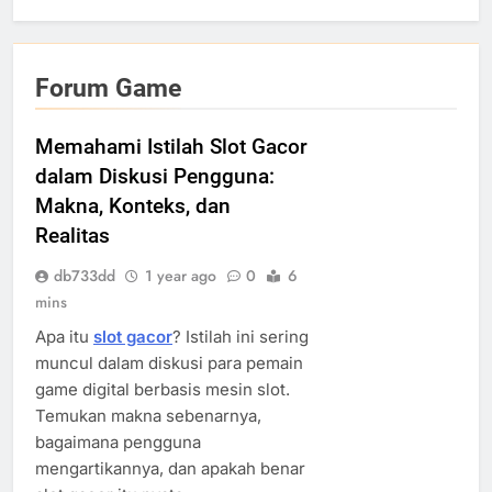
Forum Game
Memahami Istilah Slot Gacor
dalam Diskusi Pengguna:
Makna, Konteks, dan
Realitas
db733dd
1 year ago
0
6
mins
Apa itu
slot gacor
? Istilah ini sering
muncul dalam diskusi para pemain
game digital berbasis mesin slot.
Temukan makna sebenarnya,
bagaimana pengguna
mengartikannya, dan apakah benar