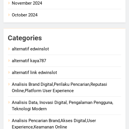
November 2024
October 2024
Categories
alternatif edwinslot
alternatif kaya787
alternatif link edwinslot
Analisis Brand Digital,Perilaku Pencarian,Reputasi
Online,Platform User Experience
Analisis Data, Inovasi Digital, Pengalaman Pengguna,
Teknologi Modern
Analisis Pencarian Brand,Akses Digital,User
Experience,Keamanan Online