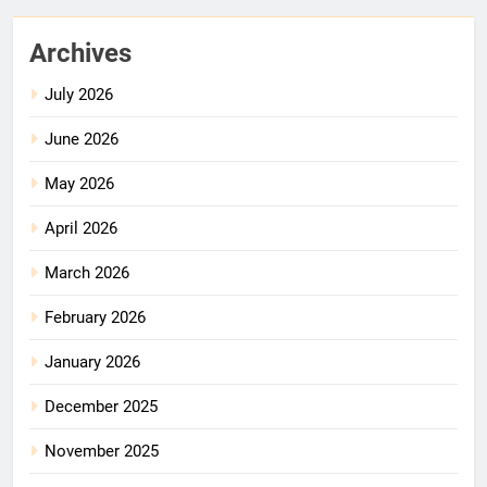
Archives
July 2026
June 2026
May 2026
April 2026
March 2026
February 2026
January 2026
December 2025
November 2025