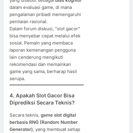
yang disebut sebagai
bias kognitif
dalam evaluasi game, di mana
pengalaman pribadi memengaruhi
penilaian rasional.
Dalam forum diskusi, “slot gacor”
bisa menyebar cepat melalui efek
sosial. Pemain yang membaca
laporan kemenangan pengguna
lain cenderung mengikuti
rekomendasi dan memainkan
game yang sama, berharap hasil
serupa.
4. Apakah Slot Gacor Bisa
Diprediksi Secara Teknis?
Secara teknis,
game slot digital
berbasis RNG (Random Number
Generator)
, yang membuat setiap