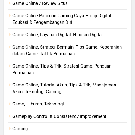
Game Online / Review Situs
Game Online Panduan Gaming Gaya Hidup Digital
Edukasi & Pengembangan Diri
Game Online, Layanan Digital, Hiburan Digital
Game Online, Strategi Bermain, Tips Game, Keberanian
dalam Game, Taktik Permainan
Game Online, Tips & Trik, Strategi Game, Panduan
Permainan
Game Online, Tutorial Akun, Tips & Trik, Manajemen
Akun, Teknologi Gaming
Game, Hiburan, Teknologi
Gameplay Control & Consistency Improvement
Gaming