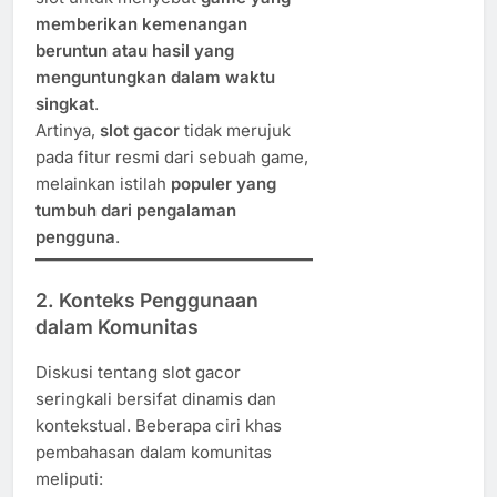
memberikan kemenangan
beruntun atau hasil yang
menguntungkan dalam waktu
singkat
.
Artinya,
slot gacor
tidak merujuk
pada fitur resmi dari sebuah game,
melainkan istilah
populer yang
tumbuh dari pengalaman
pengguna
.
2. Konteks Penggunaan
dalam Komunitas
Diskusi tentang slot gacor
seringkali bersifat dinamis dan
kontekstual. Beberapa ciri khas
pembahasan dalam komunitas
meliputi: