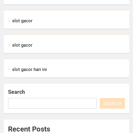
slot gacor
slot gacor
slot gacor hari ini
Search
SEARCH
Recent Posts