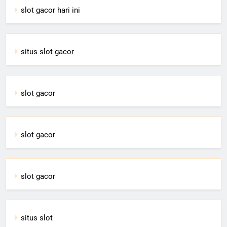
slot gacor hari ini
situs slot gacor
slot gacor
slot gacor
slot gacor
situs slot