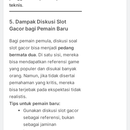
teknis
.
5. Dampak Diskusi Slot
Gacor bagi Pemain Baru
Bagi pemain pemula, diskusi soal
slot gacor bisa menjadi
pedang
bermata dua
. Di satu sisi, mereka
bisa mendapatkan referensi game
yang populer dan disukai banyak
orang. Namun, jika tidak disertai
pemahaman yang kritis, mereka
bisa terjebak pada ekspektasi tidak
realistis.
Tips untuk pemain baru:
Gunakan diskusi slot gacor
sebagai referensi, bukan
sebagai jaminan