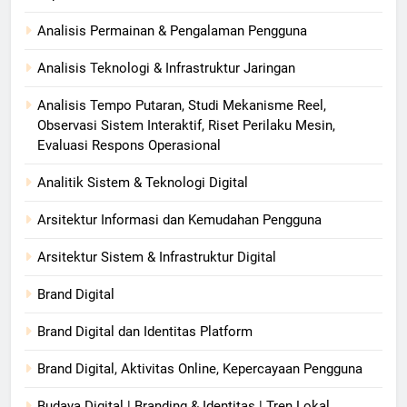
Analisis Permainan & Pengalaman Pengguna
Analisis Teknologi & Infrastruktur Jaringan
Analisis Tempo Putaran, Studi Mekanisme Reel,
Observasi Sistem Interaktif, Riset Perilaku Mesin,
Evaluasi Respons Operasional
Analitik Sistem & Teknologi Digital
Arsitektur Informasi dan Kemudahan Pengguna
Arsitektur Sistem & Infrastruktur Digital
Brand Digital
Brand Digital dan Identitas Platform
Brand Digital, Aktivitas Online, Kepercayaan Pengguna
Budaya Digital | Branding & Identitas | Tren Lokal