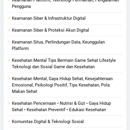
Keamanan Platform, Teknologi Permainan, Pengalaman
Pengguna
Keamanan Siber & Infrastruktur Digital
Keamanan Siber & Proteksi Akun Digital
Keamanan Situs, Perlindungan Data, Keunggulan
Platform
Kesehatan Mental Tips Bermain Game Sehat Lifestyle
Teknologi dan Sosial Game dan Kesehatan
Kesehatan Mental, Gaya Hidup Sehat, Kesejahteraan
Emosional, Psikologi Positif, Tips Kesehatan, Pola
Makan Sehat
Kesehatan Pencernaan • Nutrisi & Gizi • Gaya Hidup
Sehat • Kesehatan Preventif • Edukasi Kesehatan
Komunitas Digital & Teknologi Sosial