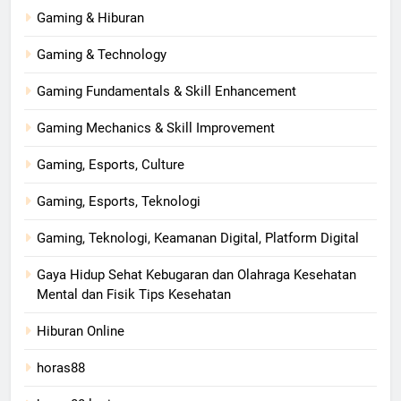
Gaming & Hiburan
Gaming & Technology
Gaming Fundamentals & Skill Enhancement
Gaming Mechanics & Skill Improvement
Gaming, Esports, Culture
Gaming, Esports, Teknologi
Gaming, Teknologi, Keamanan Digital, Platform Digital
Gaya Hidup Sehat Kebugaran dan Olahraga Kesehatan
Mental dan Fisik Tips Kesehatan
Hiburan Online
horas88