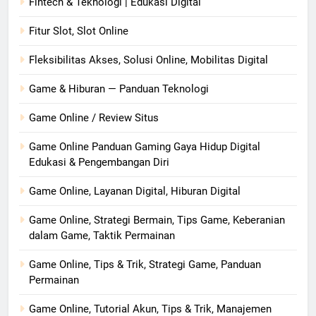
Fintech & Teknologi | Edukasi Digital
Fitur Slot, Slot Online
Fleksibilitas Akses, Solusi Online, Mobilitas Digital
Game & Hiburan — Panduan Teknologi
Game Online / Review Situs
Game Online Panduan Gaming Gaya Hidup Digital
Edukasi & Pengembangan Diri
Game Online, Layanan Digital, Hiburan Digital
Game Online, Strategi Bermain, Tips Game, Keberanian
dalam Game, Taktik Permainan
Game Online, Tips & Trik, Strategi Game, Panduan
Permainan
Game Online, Tutorial Akun, Tips & Trik, Manajemen