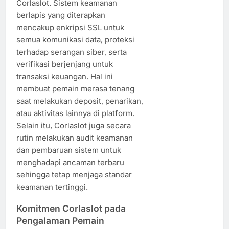
Corlaslot. Sistem keamanan
berlapis yang diterapkan
mencakup enkripsi SSL untuk
semua komunikasi data, proteksi
terhadap serangan siber, serta
verifikasi berjenjang untuk
transaksi keuangan. Hal ini
membuat pemain merasa tenang
saat melakukan deposit, penarikan,
atau aktivitas lainnya di platform.
Selain itu, Corlaslot juga secara
rutin melakukan audit keamanan
dan pembaruan sistem untuk
menghadapi ancaman terbaru
sehingga tetap menjaga standar
keamanan tertinggi.
Komitmen Corlaslot pada
Pengalaman Pemain