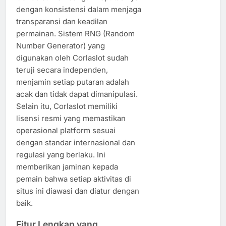
dengan konsistensi dalam menjaga
transparansi dan keadilan
permainan. Sistem RNG (Random
Number Generator) yang
digunakan oleh Corlaslot sudah
teruji secara independen,
menjamin setiap putaran adalah
acak dan tidak dapat dimanipulasi.
Selain itu, Corlaslot memiliki
lisensi resmi yang memastikan
operasional platform sesuai
dengan standar internasional dan
regulasi yang berlaku. Ini
memberikan jaminan kepada
pemain bahwa setiap aktivitas di
situs ini diawasi dan diatur dengan
baik.
Fitur Lengkap yang