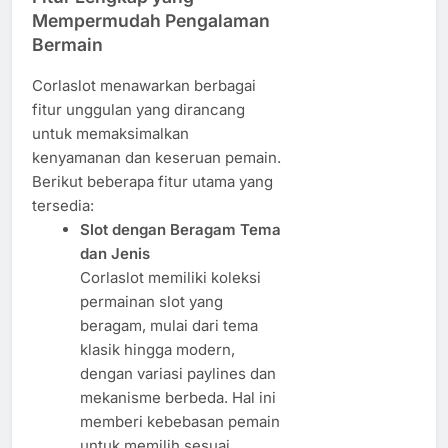
Mempermudah Pengalaman
Bermain
Corlaslot menawarkan berbagai
fitur unggulan yang dirancang
untuk memaksimalkan
kenyamanan dan keseruan pemain.
Berikut beberapa fitur utama yang
tersedia:
Slot dengan Beragam Tema
dan Jenis
Corlaslot memiliki koleksi
permainan slot yang
beragam, mulai dari tema
klasik hingga modern,
dengan variasi paylines dan
mekanisme berbeda. Hal ini
memberi kebebasan pemain
untuk memilih sesuai