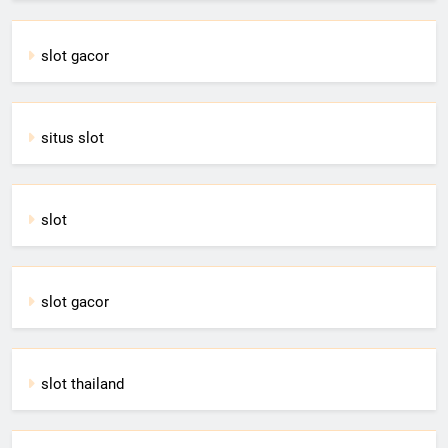
slot gacor
situs slot
slot
slot gacor
slot thailand