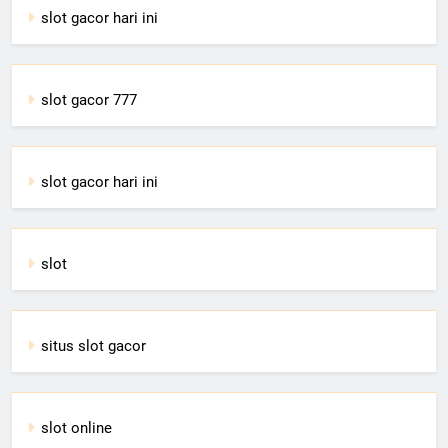
slot gacor hari ini
slot gacor 777
slot gacor hari ini
slot
situs slot gacor
slot online