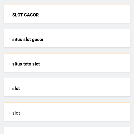
SLOT GACOR
situs slot gacor
situs toto slot
slot
slot