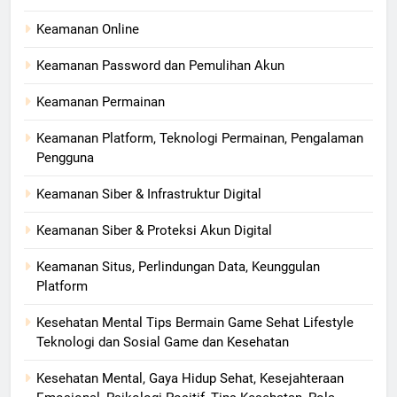
Keamanan Online
Keamanan Password dan Pemulihan Akun
Keamanan Permainan
Keamanan Platform, Teknologi Permainan, Pengalaman
Pengguna
Keamanan Siber & Infrastruktur Digital
Keamanan Siber & Proteksi Akun Digital
Keamanan Situs, Perlindungan Data, Keunggulan
Platform
Kesehatan Mental Tips Bermain Game Sehat Lifestyle
Teknologi dan Sosial Game dan Kesehatan
Kesehatan Mental, Gaya Hidup Sehat, Kesejahteraan