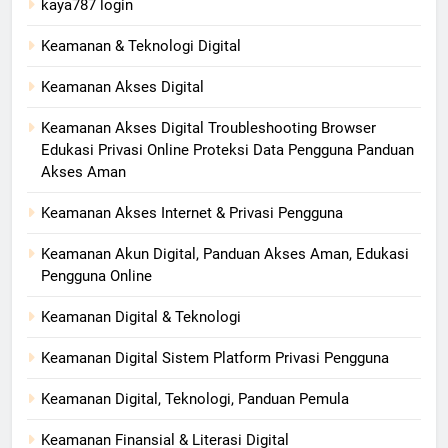
kaya787 login
Keamanan & Teknologi Digital
Keamanan Akses Digital
Keamanan Akses Digital Troubleshooting Browser
Edukasi Privasi Online Proteksi Data Pengguna Panduan
Akses Aman
Keamanan Akses Internet & Privasi Pengguna
Keamanan Akun Digital, Panduan Akses Aman, Edukasi
Pengguna Online
Keamanan Digital & Teknologi
Keamanan Digital Sistem Platform Privasi Pengguna
Keamanan Digital, Teknologi, Panduan Pemula
Keamanan Finansial & Literasi Digital