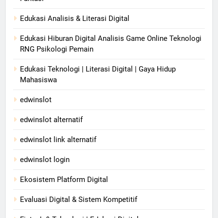
Edukasi Analisis & Literasi Digital
Edukasi Hiburan Digital Analisis Game Online Teknologi
RNG Psikologi Pemain
Edukasi Teknologi | Literasi Digital | Gaya Hidup
Mahasiswa
edwinslot
edwinslot alternatif
edwinslot link alternatif
edwinslot login
Ekosistem Platform Digital
Evaluasi Digital & Sistem Kompetitif