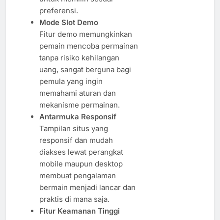
preferensi.
Mode Slot Demo
Fitur demo memungkinkan
pemain mencoba permainan
tanpa risiko kehilangan
uang, sangat berguna bagi
pemula yang ingin
memahami aturan dan
mekanisme permainan.
Antarmuka Responsif
Tampilan situs yang
responsif dan mudah
diakses lewat perangkat
mobile maupun desktop
membuat pengalaman
bermain menjadi lancar dan
praktis di mana saja.
Fitur Keamanan Tinggi