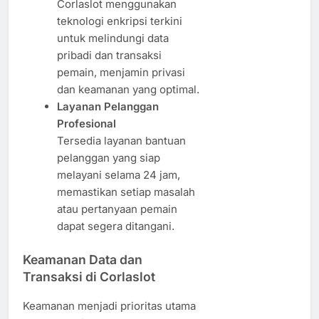
Corlaslot menggunakan
teknologi enkripsi terkini
untuk melindungi data
pribadi dan transaksi
pemain, menjamin privasi
dan keamanan yang optimal.
Layanan Pelanggan
Profesional
Tersedia layanan bantuan
pelanggan yang siap
melayani selama 24 jam,
memastikan setiap masalah
atau pertanyaan pemain
dapat segera ditangani.
Keamanan Data dan
Transaksi di Corlaslot
Keamanan menjadi prioritas utama