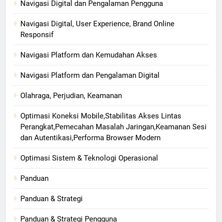
Navigasi Digital dan Pengalaman Pengguna
Navigasi Digital, User Experience, Brand Online
Responsif
Navigasi Platform dan Kemudahan Akses
Navigasi Platform dan Pengalaman Digital
Olahraga, Perjudian, Keamanan
Optimasi Koneksi Mobile,Stabilitas Akses Lintas
Perangkat,Pemecahan Masalah Jaringan,Keamanan Sesi
dan Autentikasi,Performa Browser Modern
Optimasi Sistem & Teknologi Operasional
Panduan
Panduan & Strategi
Panduan & Strategi Pengguna