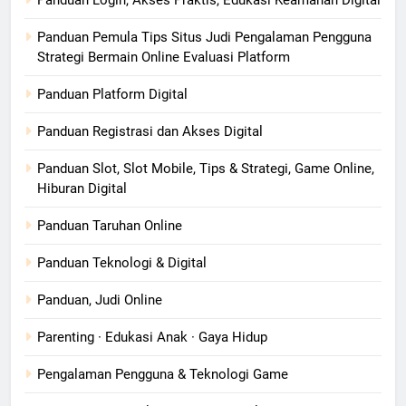
Panduan Pemula Tips Situs Judi Pengalaman Pengguna
Strategi Bermain Online Evaluasi Platform
Panduan Platform Digital
Panduan Registrasi dan Akses Digital
Panduan Slot, Slot Mobile, Tips & Strategi, Game Online,
Hiburan Digital
Panduan Taruhan Online
Panduan Teknologi & Digital
Panduan, Judi Online
Parenting · Edukasi Anak · Gaya Hidup
Pengalaman Pengguna & Teknologi Game