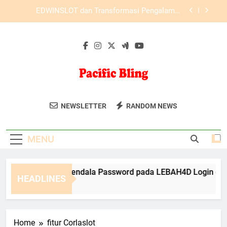
Skip
LEBAH4D dan Transformasi Pengalaman
to
Pengguna di Era Digital
content
KAYA787 dan Transformasi Pengalaman
Pengguna di Era Digital
Cara Mengatasi Kendala Password pada
LEBAH4D Login dengan Aman
EDWINSLOT dan Transformasi Pengalaman
Pengguna di Era Digital
Pacific Bling
Perhiasan Mewah Dan Aksesori Elegan
LEBAH4D dan Transformasi Pengalaman
NEWSLETTER
RANDOM NEWS
Pengguna di Era Digital
Untuk Penampilan Glamor Dari Pacific
KAYA787 dan Transformasi Pengalaman
Bling. Koleksi Eksklusif Untuk Anda.
Pengguna di Era Digital
MENU
ara Mengatasi Kendala Password pada LEBAH4D Login deng
HEADLINES
 Weeks Ago
Home
fitur Corlaslot