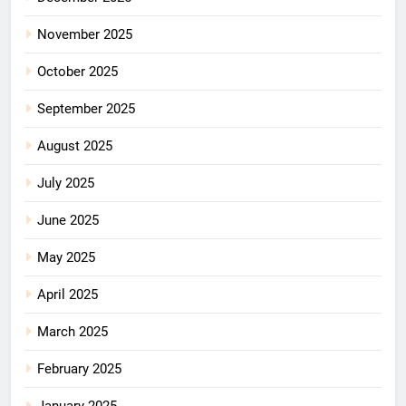
November 2025
October 2025
September 2025
August 2025
July 2025
June 2025
May 2025
April 2025
March 2025
February 2025
January 2025