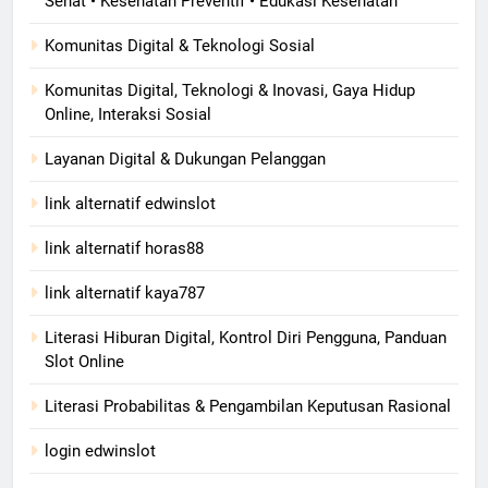
Sehat • Kesehatan Preventif • Edukasi Kesehatan
Komunitas Digital & Teknologi Sosial
Komunitas Digital, Teknologi & Inovasi, Gaya Hidup
Online, Interaksi Sosial
Layanan Digital & Dukungan Pelanggan
link alternatif edwinslot
link alternatif horas88
link alternatif kaya787
Literasi Hiburan Digital, Kontrol Diri Pengguna, Panduan
Slot Online
Literasi Probabilitas & Pengambilan Keputusan Rasional
login edwinslot