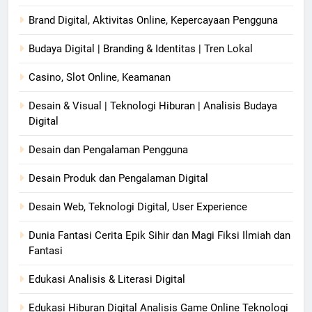
Brand Digital, Aktivitas Online, Kepercayaan Pengguna
Budaya Digital | Branding & Identitas | Tren Lokal
Casino, Slot Online, Keamanan
Desain & Visual | Teknologi Hiburan | Analisis Budaya
Digital
Desain dan Pengalaman Pengguna
Desain Produk dan Pengalaman Digital
Desain Web, Teknologi Digital, User Experience
Dunia Fantasi Cerita Epik Sihir dan Magi Fiksi Ilmiah dan
Fantasi
Edukasi Analisis & Literasi Digital
Edukasi Hiburan Digital Analisis Game Online Teknologi