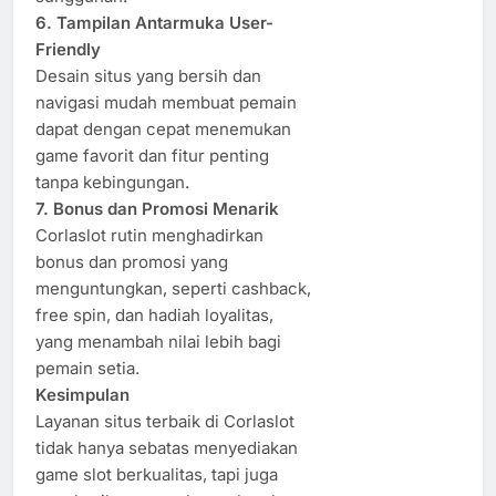
6. Tampilan Antarmuka User-
Friendly
Desain situs yang bersih dan
navigasi mudah membuat pemain
dapat dengan cepat menemukan
game favorit dan fitur penting
tanpa kebingungan.
7. Bonus dan Promosi Menarik
Corlaslot rutin menghadirkan
bonus dan promosi yang
menguntungkan, seperti cashback,
free spin, dan hadiah loyalitas,
yang menambah nilai lebih bagi
pemain setia.
Kesimpulan
Layanan situs terbaik di Corlaslot
tidak hanya sebatas menyediakan
game slot berkualitas, tapi juga