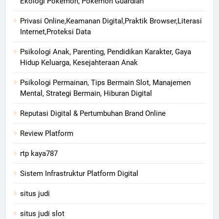
Ekologi Pokémon, Pokémon Guardian
Privasi Online,Keamanan Digital,Praktik Browser,Literasi
Internet,Proteksi Data
Psikologi Anak, Parenting, Pendidikan Karakter, Gaya
Hidup Keluarga, Kesejahteraan Anak
Psikologi Permainan, Tips Bermain Slot, Manajemen
Mental, Strategi Bermain, Hiburan Digital
Reputasi Digital & Pertumbuhan Brand Online
Review Platform
rtp kaya787
Sistem Infrastruktur Platform Digital
situs judi
situs judi slot