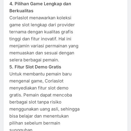
4. Pilihan Game Lengkap dan
Berkualitas
Corlaslot menawarkan koleksi
game slot lengkap dari provider
ternama dengan kualitas grafis
tinggi dan fitur inovatif. Hal ini
menjamin variasi permainan yang
memuaskan dan sesuai dengan
selera berbagai pemain.
5. Fitur Slot Demo Gratis
Untuk membantu pemain baru
mengenal game, Corlaslot
menyediakan fitur slot demo
gratis. Pemain dapat mencoba
berbagai slot tanpa risiko
menggunakan uang asli, sehingga
bisa belajar dan menentukan
pilihan sebelum bermain
sungguhan.