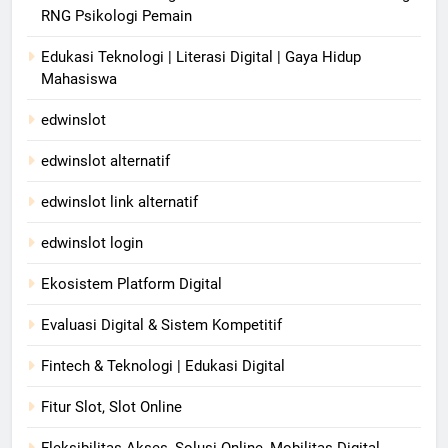
RNG Psikologi Pemain
Edukasi Teknologi | Literasi Digital | Gaya Hidup
Mahasiswa
edwinslot
edwinslot alternatif
edwinslot link alternatif
edwinslot login
Ekosistem Platform Digital
Evaluasi Digital & Sistem Kompetitif
Fintech & Teknologi | Edukasi Digital
Fitur Slot, Slot Online
Fleksibilitas Akses, Solusi Online, Mobilitas Digital