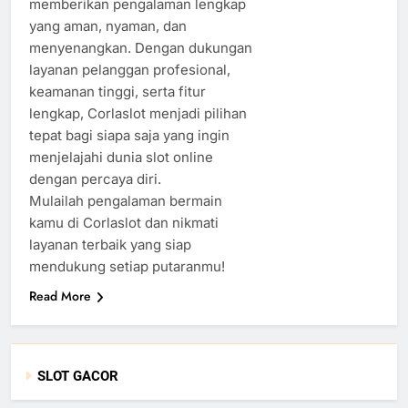
memberikan pengalaman lengkap
yang aman, nyaman, dan
menyenangkan. Dengan dukungan
layanan pelanggan profesional,
keamanan tinggi, serta fitur
lengkap, Corlaslot menjadi pilihan
tepat bagi siapa saja yang ingin
menjelajahi dunia slot online
dengan percaya diri.
Mulailah pengalaman bermain
kamu di Corlaslot dan nikmati
layanan terbaik yang siap
mendukung setiap putaranmu!
Read More
SLOT GACOR