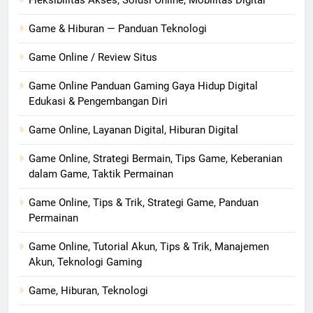
Game & Hiburan — Panduan Teknologi
Game Online / Review Situs
Game Online Panduan Gaming Gaya Hidup Digital
Edukasi & Pengembangan Diri
Game Online, Layanan Digital, Hiburan Digital
Game Online, Strategi Bermain, Tips Game, Keberanian
dalam Game, Taktik Permainan
Game Online, Tips & Trik, Strategi Game, Panduan
Permainan
Game Online, Tutorial Akun, Tips & Trik, Manajemen
Akun, Teknologi Gaming
Game, Hiburan, Teknologi