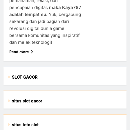
pemahaman, relasi, dan
pencapaian digital,
maka Kaya787
adalah tempatmu.
Yuk, bergabung
sekarang dan jadi bagian dari
revolusi digital dunia game
bersama komunitas yang inspiratif
dan melek teknologi!
Read More
SLOT GACOR
situs slot gacor
situs toto slot