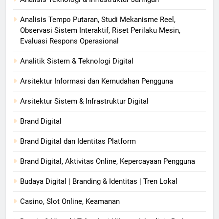
Analisis Tempo Putaran, Studi Mekanisme Reel,
Observasi Sistem Interaktif, Riset Perilaku Mesin,
Evaluasi Respons Operasional
Analitik Sistem & Teknologi Digital
Arsitektur Informasi dan Kemudahan Pengguna
Arsitektur Sistem & Infrastruktur Digital
Brand Digital
Brand Digital dan Identitas Platform
Brand Digital, Aktivitas Online, Kepercayaan Pengguna
Budaya Digital | Branding & Identitas | Tren Lokal
Casino, Slot Online, Keamanan