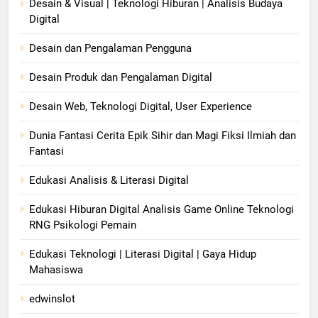
Desain & Visual | Teknologi Hiburan | Analisis Budaya
Digital
Desain dan Pengalaman Pengguna
Desain Produk dan Pengalaman Digital
Desain Web, Teknologi Digital, User Experience
Dunia Fantasi Cerita Epik Sihir dan Magi Fiksi Ilmiah dan
Fantasi
Edukasi Analisis & Literasi Digital
Edukasi Hiburan Digital Analisis Game Online Teknologi
RNG Psikologi Pemain
Edukasi Teknologi | Literasi Digital | Gaya Hidup
Mahasiswa
edwinslot