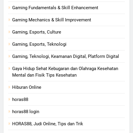
Gaming Fundamentals & Skill Enhancement
Gaming Mechanics & Skill Improvement
Gaming, Esports, Culture
Gaming, Esports, Teknologi
Gaming, Teknologi, Keamanan Digital, Platform Digital
Gaya Hidup Sehat Kebugaran dan Olahraga Kesehatan
Mental dan Fisik Tips Kesehatan
Hiburan Online
horas88
horas88 login
HORAS88, Judi Online, Tips dan Trik