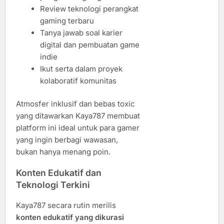
Review teknologi perangkat
gaming terbaru
Tanya jawab soal karier
digital dan pembuatan game
indie
Ikut serta dalam proyek
kolaboratif komunitas
Atmosfer inklusif dan bebas toxic
yang ditawarkan Kaya787 membuat
platform ini ideal untuk para gamer
yang ingin berbagi wawasan,
bukan hanya menang poin.
Konten Edukatif dan
Teknologi Terkini
Kaya787 secara rutin merilis
konten edukatif yang dikurasi