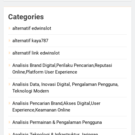
Categories
alternatif edwinslot
alternatif kaya787
alternatif link edwinslot
Analisis Brand Digital,Perilaku Pencarian,Reputasi
Online,Platform User Experience
Analisis Data, Inovasi Digital, Pengalaman Pengguna,
Teknologi Modern
Analisis Pencarian Brand,Akses Digital,User
Experience,Keamanan Online
Analisis Permainan & Pengalaman Pengguna
Analisis Teknologi & Infrastruktur Jaringan