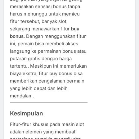
merasakan sensasi bonus tanpa
harus menunggu untuk memicu
fitur tersebut, banyak slot
sekarang menawarkan fitur
buy
bonus
. Dengan menggunakan fitur
ini, pemain bisa membeli akses
langsung ke permainan bonus atau
putaran gratis dengan harga
tertentu. Meskipun ini memerlukan
biaya ekstra, fitur buy bonus bisa
memberikan pengalaman bermain
yang lebih cepat dan lebih
mendalam.
Kesimpulan
Fitur-fitur khusus pada mesin slot
adalah elemen yang membuat