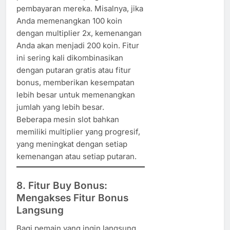
pembayaran mereka. Misalnya, jika
Anda memenangkan 100 koin
dengan multiplier 2x, kemenangan
Anda akan menjadi 200 koin. Fitur
ini sering kali dikombinasikan
dengan putaran gratis atau fitur
bonus, memberikan kesempatan
lebih besar untuk memenangkan
jumlah yang lebih besar.
Beberapa mesin slot bahkan
memiliki multiplier yang progresif,
yang meningkat dengan setiap
kemenangan atau setiap putaran.
8. Fitur Buy Bonus:
Mengakses Fitur Bonus
Langsung
Bagi pemain yang ingin langsung