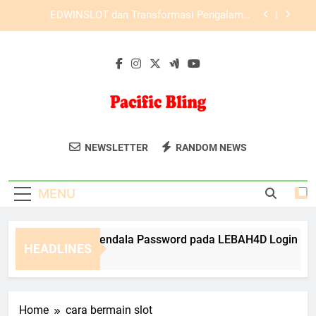
Skip
LEBAH4D dan Transformasi Pengalaman
to
Pengguna di Era Digital
content
KAYA787 dan Transformasi Pengalaman
Pengguna di Era Digital
Cara Mengatasi Kendala Password pada
LEBAH4D Login dengan Aman
EDWINSLOT dan Transformasi Pengalaman
Pengguna di Era Digital
Pacific Bling
Perhiasan Mewah Dan Aksesori Elegan
LEBAH4D dan Transformasi Pengalaman
NEWSLETTER
RANDOM NEWS
Pengguna di Era Digital
Untuk Penampilan Glamor Dari Pacific
KAYA787 dan Transformasi Pengalaman
Bling. Koleksi Eksklusif Untuk Anda.
Pengguna di Era Digital
MENU
ra Mengatasi Kendala Password pada LEBAH4D Login denga
HEADLINES
Weeks Ago
Home
cara bermain slot