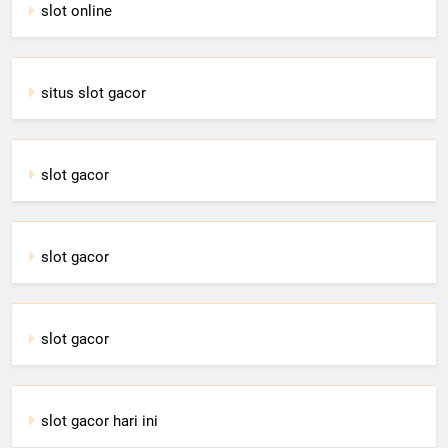
slot online
situs slot gacor
slot gacor
slot gacor
slot gacor
slot gacor hari ini