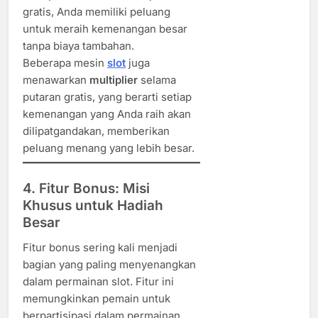
gratis, Anda memiliki peluang
untuk meraih kemenangan besar
tanpa biaya tambahan.
Beberapa mesin
slot
juga
menawarkan
multiplier
selama
putaran gratis, yang berarti setiap
kemenangan yang Anda raih akan
dilipatgandakan, memberikan
peluang menang yang lebih besar.
4. Fitur Bonus: Misi
Khusus untuk Hadiah
Besar
Fitur bonus sering kali menjadi
bagian yang paling menyenangkan
dalam permainan slot. Fitur ini
memungkinkan pemain untuk
berpartisipasi dalam permainan