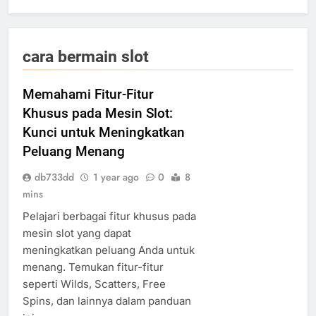
cara bermain slot
Memahami Fitur-Fitur
Khusus pada Mesin Slot:
Kunci untuk Meningkatkan
Peluang Menang
db733dd
1 year ago
0
8
mins
Pelajari berbagai fitur khusus pada
mesin slot yang dapat
meningkatkan peluang Anda untuk
menang. Temukan fitur-fitur
seperti Wilds, Scatters, Free
Spins, dan lainnya dalam panduan