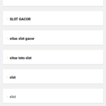
SLOT GACOR
situs slot gacor
situs toto slot
slot
slot