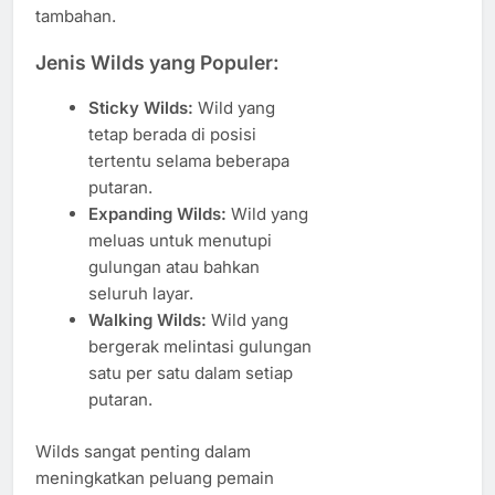
tambahan.
Jenis Wilds yang Populer:
Sticky Wilds:
Wild yang
tetap berada di posisi
tertentu selama beberapa
putaran.
Expanding Wilds:
Wild yang
meluas untuk menutupi
gulungan atau bahkan
seluruh layar.
Walking Wilds:
Wild yang
bergerak melintasi gulungan
satu per satu dalam setiap
putaran.
Wilds sangat penting dalam
meningkatkan peluang pemain