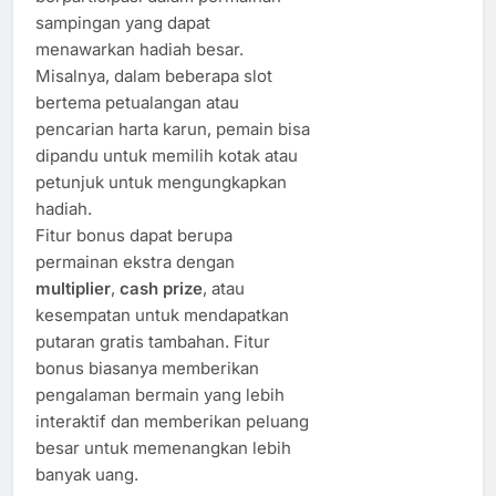
sampingan yang dapat
menawarkan hadiah besar.
Misalnya, dalam beberapa slot
bertema petualangan atau
pencarian harta karun, pemain bisa
dipandu untuk memilih kotak atau
petunjuk untuk mengungkapkan
hadiah.
Fitur bonus dapat berupa
permainan ekstra dengan
multiplier
,
cash prize
, atau
kesempatan untuk mendapatkan
putaran gratis tambahan. Fitur
bonus biasanya memberikan
pengalaman bermain yang lebih
interaktif dan memberikan peluang
besar untuk memenangkan lebih
banyak uang.