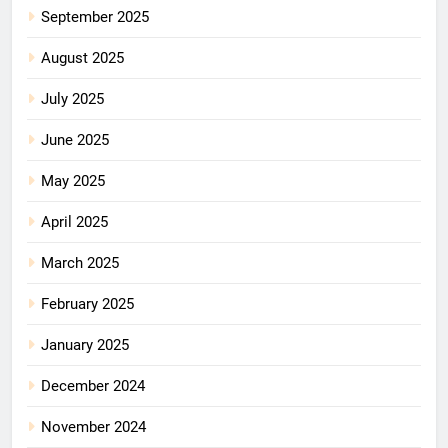
September 2025
August 2025
July 2025
June 2025
May 2025
April 2025
March 2025
February 2025
January 2025
December 2024
November 2024