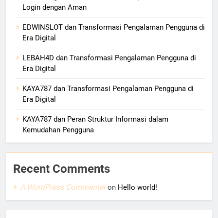
Login dengan Aman
EDWINSLOT dan Transformasi Pengalaman Pengguna di
Era Digital
LEBAH4D dan Transformasi Pengalaman Pengguna di
Era Digital
KAYA787 dan Transformasi Pengalaman Pengguna di
Era Digital
KAYA787 dan Peran Struktur Informasi dalam
Kemudahan Pengguna
Recent Comments
A WordPress Commenter
on
Hello world!