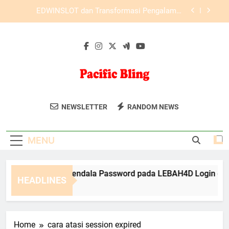
Skip
LEBAH4D dan Transformasi Pengalaman
to
Pengguna di Era Digital
content
KAYA787 dan Transformasi Pengalaman
Pengguna di Era Digital
Cara Mengatasi Kendala Password pada
LEBAH4D Login dengan Aman
EDWINSLOT dan Transformasi Pengalaman
Pengguna di Era Digital
Pacific Bling
Perhiasan Mewah Dan Aksesori Elegan
LEBAH4D dan Transformasi Pengalaman
NEWSLETTER
RANDOM NEWS
Pengguna di Era Digital
Untuk Penampilan Glamor Dari Pacific
KAYA787 dan Transformasi Pengalaman
Bling. Koleksi Eksklusif Untuk Anda.
Pengguna di Era Digital
MENU
ra Mengatasi Kendala Password pada LEBAH4D Login denga
HEADLINES
Weeks Ago
Home
cara atasi session expired