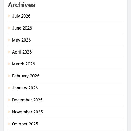
Archives
July 2026
June 2026
May 2026
April 2026
March 2026
February 2026
January 2026
December 2025
November 2025
October 2025