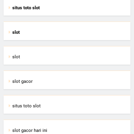
situs toto slot
slot
slot
slot gacor
situs toto slot
slot gacor hari ini