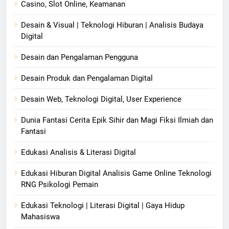
Casino, Slot Online, Keamanan
Desain & Visual | Teknologi Hiburan | Analisis Budaya
Digital
Desain dan Pengalaman Pengguna
Desain Produk dan Pengalaman Digital
Desain Web, Teknologi Digital, User Experience
Dunia Fantasi Cerita Epik Sihir dan Magi Fiksi Ilmiah dan
Fantasi
Edukasi Analisis & Literasi Digital
Edukasi Hiburan Digital Analisis Game Online Teknologi
RNG Psikologi Pemain
Edukasi Teknologi | Literasi Digital | Gaya Hidup
Mahasiswa