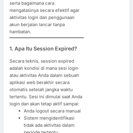
serta bagaimana cara
mengatasinya secara efektif agar
aktivitas login dan penggunaan
akun berjalan lancar tanpa
hambatan.
1. Apa Itu Session Expired?
Secara teknis, session expired
adalah kondisi di mana sesi login
atau aktivitas Anda dalam sebuah
aplikasi web berakhir secara
otomatis setelah jangka waktu
tertentu. Sesi ini dimulai saat Anda
login dan akan tetap aktif sampai:
Anda logout secara manual
Sistem mengidentifikasi
tidak ada aktivitas dalam
periode tertentu