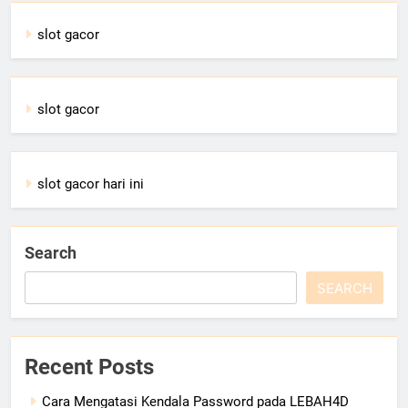
slot gacor
slot gacor
slot gacor hari ini
Search
SEARCH
Recent Posts
Cara Mengatasi Kendala Password pada LEBAH4D