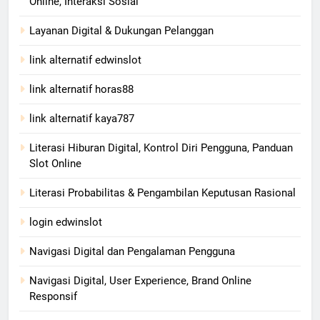
Online, Interaksi Sosial
Layanan Digital & Dukungan Pelanggan
link alternatif edwinslot
link alternatif horas88
link alternatif kaya787
Literasi Hiburan Digital, Kontrol Diri Pengguna, Panduan
Slot Online
Literasi Probabilitas & Pengambilan Keputusan Rasional
login edwinslot
Navigasi Digital dan Pengalaman Pengguna
Navigasi Digital, User Experience, Brand Online
Responsif