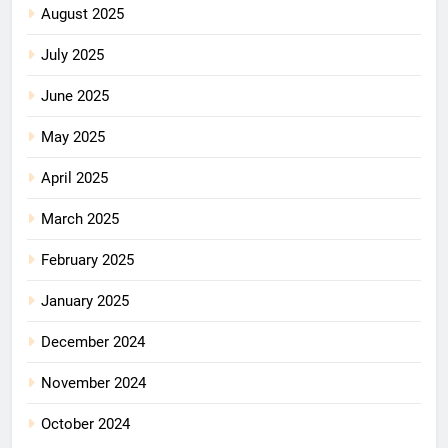
August 2025
July 2025
June 2025
May 2025
April 2025
March 2025
February 2025
January 2025
December 2024
November 2024
October 2024