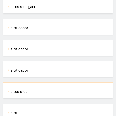
situs slot gacor
slot gacor
slot gacor
slot gacor
situs slot
slot