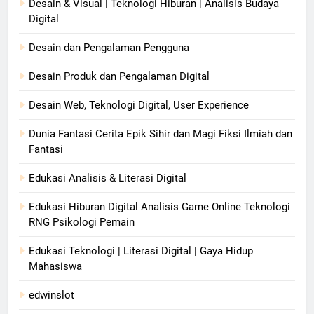
Desain & Visual | Teknologi Hiburan | Analisis Budaya
Digital
Desain dan Pengalaman Pengguna
Desain Produk dan Pengalaman Digital
Desain Web, Teknologi Digital, User Experience
Dunia Fantasi Cerita Epik Sihir dan Magi Fiksi Ilmiah dan
Fantasi
Edukasi Analisis & Literasi Digital
Edukasi Hiburan Digital Analisis Game Online Teknologi
RNG Psikologi Pemain
Edukasi Teknologi | Literasi Digital | Gaya Hidup
Mahasiswa
edwinslot