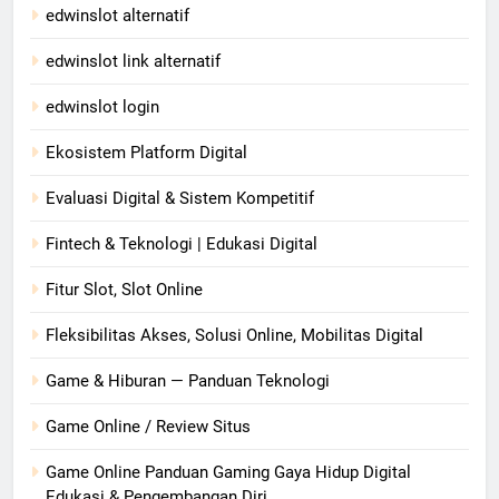
edwinslot alternatif
edwinslot link alternatif
edwinslot login
Ekosistem Platform Digital
Evaluasi Digital & Sistem Kompetitif
Fintech & Teknologi | Edukasi Digital
Fitur Slot, Slot Online
Fleksibilitas Akses, Solusi Online, Mobilitas Digital
Game & Hiburan — Panduan Teknologi
Game Online / Review Situs
Game Online Panduan Gaming Gaya Hidup Digital
Edukasi & Pengembangan Diri