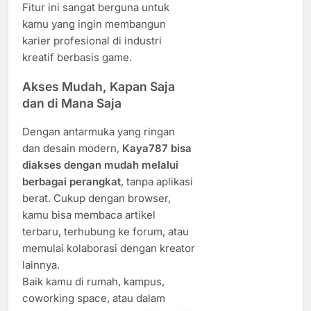
Fitur ini sangat berguna untuk
kamu yang ingin membangun
karier profesional di industri
kreatif berbasis game.
Akses Mudah, Kapan Saja
dan di Mana Saja
Dengan antarmuka yang ringan
dan desain modern,
Kaya787 bisa
diakses dengan mudah melalui
berbagai perangkat
, tanpa aplikasi
berat. Cukup dengan browser,
kamu bisa membaca artikel
terbaru, terhubung ke forum, atau
memulai kolaborasi dengan kreator
lainnya.
Baik kamu di rumah, kampus,
coworking space, atau dalam