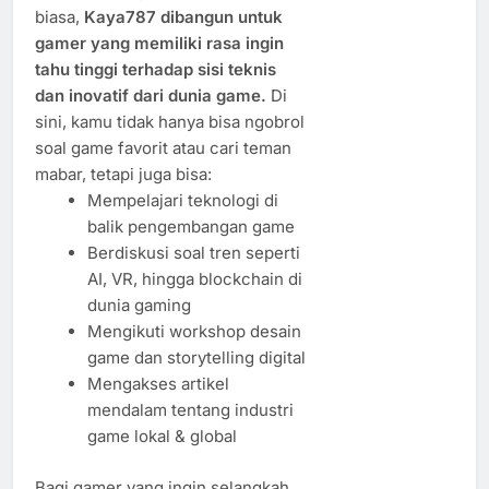
biasa,
Kaya787 dibangun untuk
gamer yang memiliki rasa ingin
tahu tinggi terhadap sisi teknis
dan inovatif dari dunia game.
Di
sini, kamu tidak hanya bisa ngobrol
soal game favorit atau cari teman
mabar, tetapi juga bisa:
Mempelajari teknologi di
balik pengembangan game
Berdiskusi soal tren seperti
AI, VR, hingga blockchain di
dunia gaming
Mengikuti workshop desain
game dan storytelling digital
Mengakses artikel
mendalam tentang industri
game lokal & global
Bagi gamer yang ingin selangkah