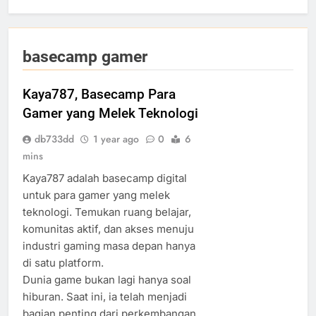
basecamp gamer
Kaya787, Basecamp Para
Gamer yang Melek Teknologi
db733dd
1 year ago
0
6
mins
Kaya787 adalah basecamp digital
untuk para gamer yang melek
teknologi. Temukan ruang belajar,
komunitas aktif, dan akses menuju
industri gaming masa depan hanya
di satu platform.
Dunia game bukan lagi hanya soal
hiburan. Saat ini, ia telah menjadi
bagian penting dari perkembangan