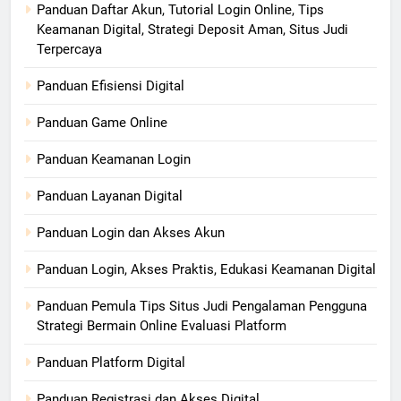
Panduan Daftar Akun, Tutorial Login Online, Tips
Keamanan Digital, Strategi Deposit Aman, Situs Judi
Terpercaya
Panduan Efisiensi Digital
Panduan Game Online
Panduan Keamanan Login
Panduan Layanan Digital
Panduan Login dan Akses Akun
Panduan Login, Akses Praktis, Edukasi Keamanan Digital
Panduan Pemula Tips Situs Judi Pengalaman Pengguna
Strategi Bermain Online Evaluasi Platform
Panduan Platform Digital
Panduan Registrasi dan Akses Digital