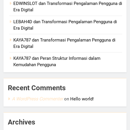
EDWINSLOT dan Transformasi Pengalaman Pengguna di
Era Digital
LEBAH4D dan Transformasi Pengalaman Pengguna di
Era Digital
KAYA787 dan Transformasi Pengalaman Pengguna di
Era Digital
KAYA787 dan Peran Struktur Informasi dalam
Kemudahan Pengguna
Recent Comments
A WordPress Commenter
on
Hello world!
Archives