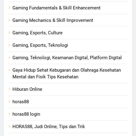
Gaming Fundamentals & Skill Enhancement
Gaming Mechanics & Skill Improvement
Gaming, Esports, Culture
Gaming, Esports, Teknologi
Gaming, Teknologi, Keamanan Digital, Platform Digital
Gaya Hidup Sehat Kebugaran dan Olahraga Kesehatan
Mental dan Fisik Tips Kesehatan
Hiburan Online
horas88
horas88 login
HORAS88, Judi Online, Tips dan Trik