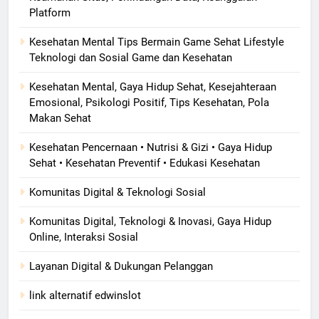
Platform
Kesehatan Mental Tips Bermain Game Sehat Lifestyle
Teknologi dan Sosial Game dan Kesehatan
Kesehatan Mental, Gaya Hidup Sehat, Kesejahteraan
Emosional, Psikologi Positif, Tips Kesehatan, Pola
Makan Sehat
Kesehatan Pencernaan • Nutrisi & Gizi • Gaya Hidup
Sehat • Kesehatan Preventif • Edukasi Kesehatan
Komunitas Digital & Teknologi Sosial
Komunitas Digital, Teknologi & Inovasi, Gaya Hidup
Online, Interaksi Sosial
Layanan Digital & Dukungan Pelanggan
link alternatif edwinslot