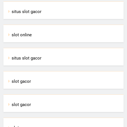
situs slot gacor
slot online
situs slot gacor
slot gacor
slot gacor