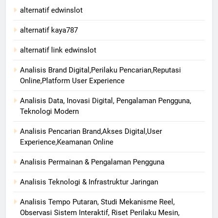
alternatif edwinslot
alternatif kaya787
alternatif link edwinslot
Analisis Brand Digital,Perilaku Pencarian,Reputasi
Online,Platform User Experience
Analisis Data, Inovasi Digital, Pengalaman Pengguna,
Teknologi Modern
Analisis Pencarian Brand,Akses Digital,User
Experience,Keamanan Online
Analisis Permainan & Pengalaman Pengguna
Analisis Teknologi & Infrastruktur Jaringan
Analisis Tempo Putaran, Studi Mekanisme Reel,
Observasi Sistem Interaktif, Riset Perilaku Mesin,