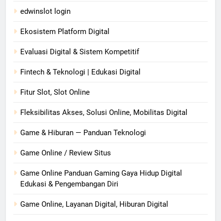
edwinslot login
Ekosistem Platform Digital
Evaluasi Digital & Sistem Kompetitif
Fintech & Teknologi | Edukasi Digital
Fitur Slot, Slot Online
Fleksibilitas Akses, Solusi Online, Mobilitas Digital
Game & Hiburan — Panduan Teknologi
Game Online / Review Situs
Game Online Panduan Gaming Gaya Hidup Digital
Edukasi & Pengembangan Diri
Game Online, Layanan Digital, Hiburan Digital