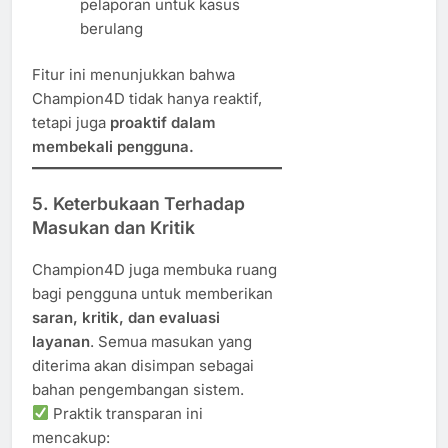
pelaporan untuk kasus
berulang
Fitur ini menunjukkan bahwa
Champion4D tidak hanya reaktif,
tetapi juga
proaktif dalam
membekali pengguna.
5.
Keterbukaan Terhadap
Masukan dan Kritik
Champion4D juga membuka ruang
bagi pengguna untuk memberikan
saran, kritik, dan evaluasi
layanan
. Semua masukan yang
diterima akan disimpan sebagai
bahan pengembangan sistem.
Praktik transparan ini
mencakup: