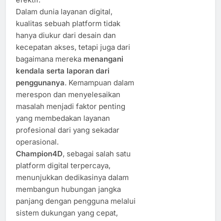
Dalam dunia layanan digital,
kualitas sebuah platform tidak
hanya diukur dari desain dan
kecepatan akses, tetapi juga dari
bagaimana mereka
menangani
kendala serta laporan dari
penggunanya
. Kemampuan dalam
merespon dan menyelesaikan
masalah menjadi faktor penting
yang membedakan layanan
profesional dari yang sekadar
operasional.
Champion4D
, sebagai salah satu
platform digital terpercaya,
menunjukkan dedikasinya dalam
membangun hubungan jangka
panjang dengan pengguna melalui
sistem dukungan yang cepat,