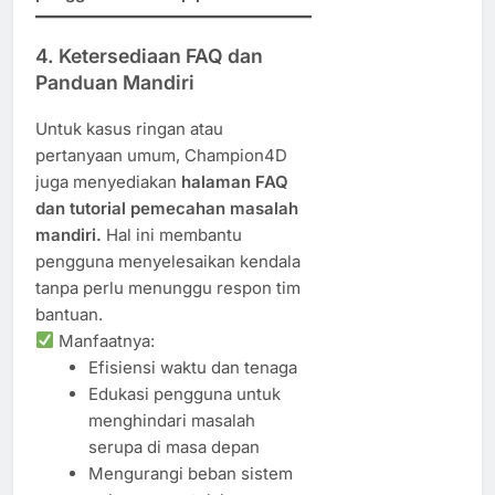
4.
Ketersediaan FAQ dan
Panduan Mandiri
Untuk kasus ringan atau
pertanyaan umum, Champion4D
juga menyediakan
halaman FAQ
dan tutorial pemecahan masalah
mandiri.
Hal ini membantu
pengguna menyelesaikan kendala
tanpa perlu menunggu respon tim
bantuan.
Manfaatnya:
Efisiensi waktu dan tenaga
Edukasi pengguna untuk
menghindari masalah
serupa di masa depan
Mengurangi beban sistem