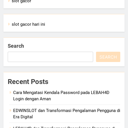
slot gacor
slot gacor hari ini
Search
SEARCH
Recent Posts
Cara Mengatasi Kendala Password pada LEBAH4D
Login dengan Aman
EDWINSLOT dan Transformasi Pengalaman Pengguna di
Era Digital