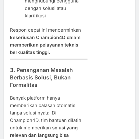
menghubungi pengguna
dengan solusi atau
klarifikasi
Respon cepat ini mencerminkan
keseriusan Champion4D dalam
memberikan pelayanan teknis
berkualitas tinggi.
3.
Penanganan Masalah
Berbasis Solusi, Bukan
Formalitas
Banyak platform hanya
memberikan balasan otomatis
tanpa solusi nyata. Di
Champion4D, tim bantuan dilatih
untuk memberikan
solusi yang
relevan dan langsung bisa