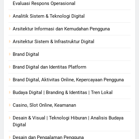
Evaluasi Respons Operasional
Analitik Sistem & Teknologi Digital
Arsitektur Informasi dan Kemudahan Pengguna
Arsitektur Sistem & Infrastruktur Digital
Brand Digital
Brand Digital dan Identitas Platform
Brand Digital, Aktivitas Online, Kepercayaan Pengguna
Budaya Digital | Branding & Identitas | Tren Lokal
Casino, Slot Online, Keamanan
Desain & Visual | Teknologi Hiburan | Analisis Budaya
Digital
Desain dan Pengalaman Pengguna