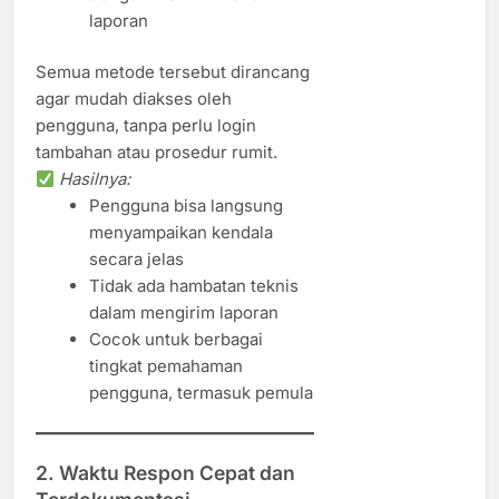
laporan
Semua metode tersebut dirancang
agar mudah diakses oleh
pengguna, tanpa perlu login
tambahan atau prosedur rumit.
Hasilnya:
Pengguna bisa langsung
menyampaikan kendala
secara jelas
Tidak ada hambatan teknis
dalam mengirim laporan
Cocok untuk berbagai
tingkat pemahaman
pengguna, termasuk pemula
2.
Waktu Respon Cepat dan