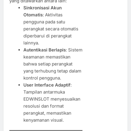
yang ditawarkan antara lain:
Sinkronisasi Akun
Otomatis
: Aktivitas
pengguna pada satu
perangkat secara otomatis
diperbarui di perangkat
lainnya.
Autentikasi Berlapis
: Sistem
keamanan memastikan
bahwa setiap perangkat
yang terhubung tetap dalam
kontrol pengguna.
User Interface Adaptif
:
Tampilan antarmuka
EDWINSLOT menyesuaikan
resolusi dan format
perangkat, memastikan
kenyamanan visual.