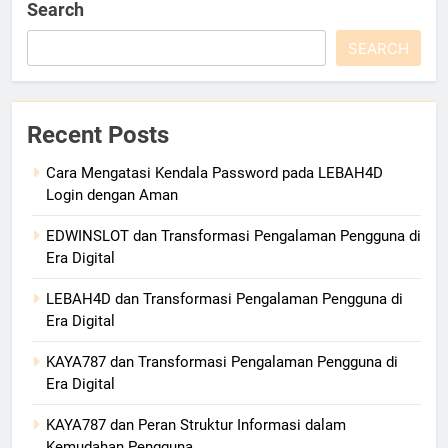
Search
SEARCH
Recent Posts
Cara Mengatasi Kendala Password pada LEBAH4D
Login dengan Aman
EDWINSLOT dan Transformasi Pengalaman Pengguna di
Era Digital
LEBAH4D dan Transformasi Pengalaman Pengguna di
Era Digital
KAYA787 dan Transformasi Pengalaman Pengguna di
Era Digital
KAYA787 dan Peran Struktur Informasi dalam
Kemudahan Pengguna