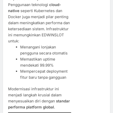
Penggunaan teknologi
cloud-
native
seperti Kubernetes dan
Docker juga menjadi pilar penting
dalam meningkatkan performa dan
ketersediaan sistem. Infrastruktur
ini memungkinkan EDWINSLOT
untuk:
Menangani lonjakan
pengguna secara otomatis
Memastikan uptime
mendekati 99.99%
Mempercepat deployment
fitur baru tanpa gangguan
Modernisasi infrastruktur ini
menjadi langkah krusial dalam
menyesuaikan diri dengan
standar
performa platform global
.