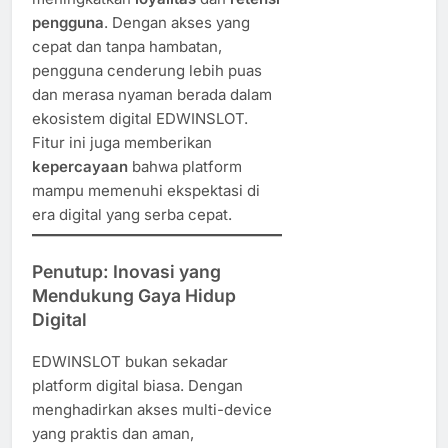
pengguna
. Dengan akses yang
cepat dan tanpa hambatan,
pengguna cenderung lebih puas
dan merasa nyaman berada dalam
ekosistem digital EDWINSLOT.
Fitur ini juga memberikan
kepercayaan
bahwa platform
mampu memenuhi ekspektasi di
era digital yang serba cepat.
Penutup: Inovasi yang
Mendukung Gaya Hidup
Digital
EDWINSLOT bukan sekadar
platform digital biasa. Dengan
menghadirkan akses multi-device
yang praktis dan aman,