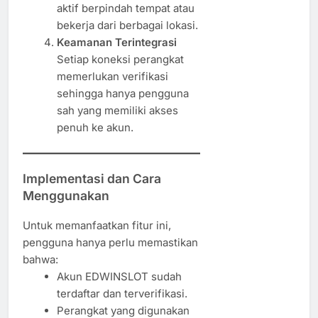
aktif berpindah tempat atau
bekerja dari berbagai lokasi.
Keamanan Terintegrasi
Setiap koneksi perangkat
memerlukan verifikasi
sehingga hanya pengguna
sah yang memiliki akses
penuh ke akun.
Implementasi dan Cara
Menggunakan
Untuk memanfaatkan fitur ini,
pengguna hanya perlu memastikan
bahwa:
Akun EDWINSLOT sudah
terdaftar dan terverifikasi.
Perangkat yang digunakan