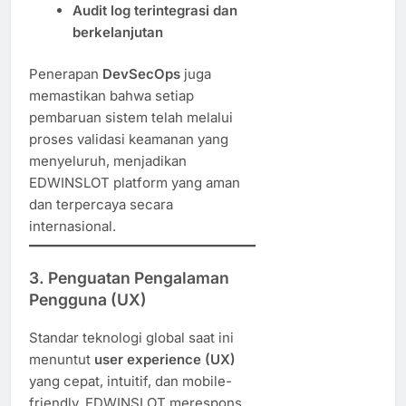
Audit log terintegrasi dan
berkelanjutan
Penerapan
DevSecOps
juga
memastikan bahwa setiap
pembaruan sistem telah melalui
proses validasi keamanan yang
menyeluruh, menjadikan
EDWINSLOT platform yang aman
dan terpercaya secara
internasional.
3. Penguatan Pengalaman
Pengguna (UX)
Standar teknologi global saat ini
menuntut
user experience (UX)
yang cepat, intuitif, dan mobile-
friendly. EDWINSLOT merespons