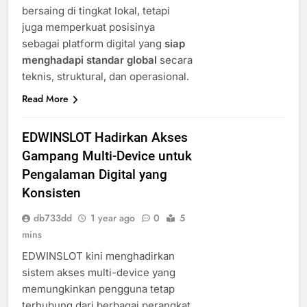
bersaing di tingkat lokal, tetapi
juga memperkuat posisinya
sebagai platform digital yang
siap
menghadapi standar global
secara
teknis, struktural, dan operasional.
Read More
EDWINSLOT Hadirkan Akses
Gampang Multi-Device untuk
Pengalaman Digital yang
Konsisten
db733dd
1 year ago
0
5
mins
EDWINSLOT kini menghadirkan
sistem akses multi-device yang
memungkinkan pengguna tetap
terhubung dari berbagai perangkat