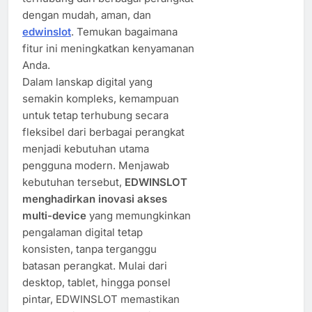
dengan mudah, aman, dan
edwinslot
. Temukan bagaimana
fitur ini meningkatkan kenyamanan
Anda.
Dalam lanskap digital yang
semakin kompleks, kemampuan
untuk tetap terhubung secara
fleksibel dari berbagai perangkat
menjadi kebutuhan utama
pengguna modern. Menjawab
kebutuhan tersebut,
EDWINSLOT
menghadirkan inovasi akses
multi-device
yang memungkinkan
pengalaman digital tetap
konsisten, tanpa terganggu
batasan perangkat. Mulai dari
desktop, tablet, hingga ponsel
pintar, EDWINSLOT memastikan