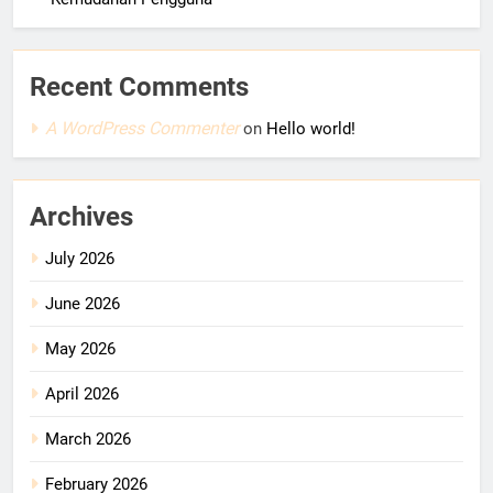
Recent Comments
A WordPress Commenter
on
Hello world!
Archives
July 2026
June 2026
May 2026
April 2026
March 2026
February 2026