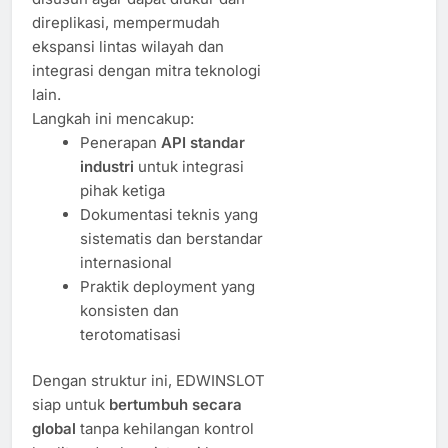
direplikasi, mempermudah
ekspansi lintas wilayah dan
integrasi dengan mitra teknologi
lain.
Langkah ini mencakup:
Penerapan
API standar
industri
untuk integrasi
pihak ketiga
Dokumentasi teknis yang
sistematis dan berstandar
internasional
Praktik deployment yang
konsisten dan
terotomatisasi
Dengan struktur ini, EDWINSLOT
siap untuk
bertumbuh secara
global
tanpa kehilangan kontrol