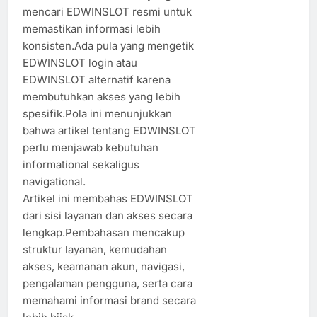
mencari EDWINSLOT resmi untuk
memastikan informasi lebih
konsisten.Ada pula yang mengetik
EDWINSLOT login atau
EDWINSLOT alternatif karena
membutuhkan akses yang lebih
spesifik.Pola ini menunjukkan
bahwa artikel tentang EDWINSLOT
perlu menjawab kebutuhan
informational sekaligus
navigational.
Artikel ini membahas EDWINSLOT
dari sisi layanan dan akses secara
lengkap.Pembahasan mencakup
struktur layanan, kemudahan
akses, keamanan akun, navigasi,
pengalaman pengguna, serta cara
memahami informasi brand secara