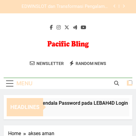
Skip
LEBAH4D dan Transformasi Pengalaman
to
Pengguna di Era Digital
content
KAYA787 dan Transformasi Pengalaman
Pengguna di Era Digital
Cara Mengatasi Kendala Password pada
LEBAH4D Login dengan Aman
EDWINSLOT dan Transformasi Pengalaman
Pengguna di Era Digital
Pacific Bling
Perhiasan Mewah Dan Aksesori Elegan
LEBAH4D dan Transformasi Pengalaman
NEWSLETTER
RANDOM NEWS
Pengguna di Era Digital
Untuk Penampilan Glamor Dari Pacific
KAYA787 dan Transformasi Pengalaman
Bling. Koleksi Eksklusif Untuk Anda.
Pengguna di Era Digital
MENU
ara Mengatasi Kendala Password pada LEBAH4D Login deng
HEADLINES
 Weeks Ago
Home
akses aman