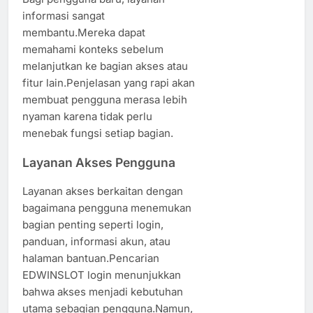
informasi sangat
membantu.Mereka dapat
memahami konteks sebelum
melanjutkan ke bagian akses atau
fitur lain.Penjelasan yang rapi akan
membuat pengguna merasa lebih
nyaman karena tidak perlu
menebak fungsi setiap bagian.
Layanan Akses Pengguna
Layanan akses berkaitan dengan
bagaimana pengguna menemukan
bagian penting seperti login,
panduan, informasi akun, atau
halaman bantuan.Pencarian
EDWINSLOT login menunjukkan
bahwa akses menjadi kebutuhan
utama sebagian pengguna.Namun,