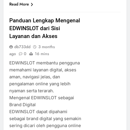
Read More
Panduan Lengkap Mengenal
EDWINSLOT dari Sisi
Layanan dan Akses
db733dd
3 months
ago
0
16 mins
EDWINSLOT membantu pengguna
memahami layanan digital, akses
aman, navigasi jelas, dan
pengalaman online yang lebih
nyaman serta terarah.
Mengenal EDWINSLOT sebagai
Brand Digital
EDWINSLOT dapat dipahami
sebagai brand digital yang semakin
sering dicari oleh pengguna online