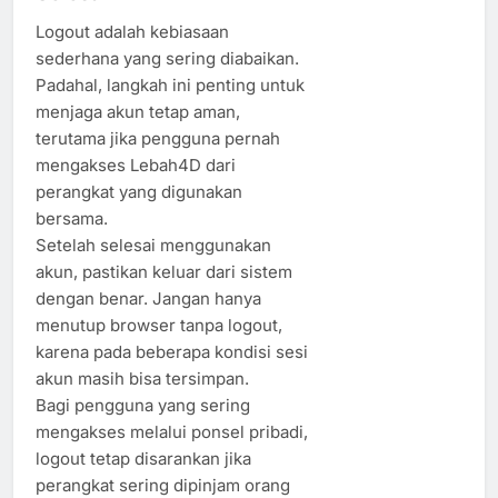
Logout adalah kebiasaan
sederhana yang sering diabaikan.
Padahal, langkah ini penting untuk
menjaga akun tetap aman,
terutama jika pengguna pernah
mengakses Lebah4D dari
perangkat yang digunakan
bersama.
Setelah selesai menggunakan
akun, pastikan keluar dari sistem
dengan benar. Jangan hanya
menutup browser tanpa logout,
karena pada beberapa kondisi sesi
akun masih bisa tersimpan.
Bagi pengguna yang sering
mengakses melalui ponsel pribadi,
logout tetap disarankan jika
perangkat sering dipinjam orang