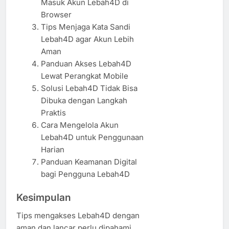
Masuk Akun Lebah4D di
Browser
Tips Menjaga Kata Sandi
Lebah4D agar Akun Lebih
Aman
Panduan Akses Lebah4D
Lewat Perangkat Mobile
Solusi Lebah4D Tidak Bisa
Dibuka dengan Langkah
Praktis
Cara Mengelola Akun
Lebah4D untuk Penggunaan
Harian
Panduan Keamanan Digital
bagi Pengguna Lebah4D
Kesimpulan
Tips mengakses Lebah4D dengan
aman dan lancar perlu dipahami