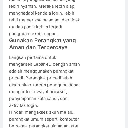
lebih nyaman. Mereka lebih siap
menghadapi kendala login, lebih
teliti memeriksa halaman, dan tidak
mudah panik ketika terjadi
gangguan teknis ringan.
Gunakan Perangkat yang
Aman dan Terpercaya
Langkah pertama untuk
mengakses Lebah4D dengan aman
adalah menggunakan perangkat
pribadi. Perangkat pribadi lebih
disarankan karena pengguna dapat
mengontrol riwayat browser,
penyimpanan kata sandi, dan
aktivitas login.
Hindari mengakses akun melalui
perangkat umum seperti komputer
bersama, perangkat pinjaman, atau