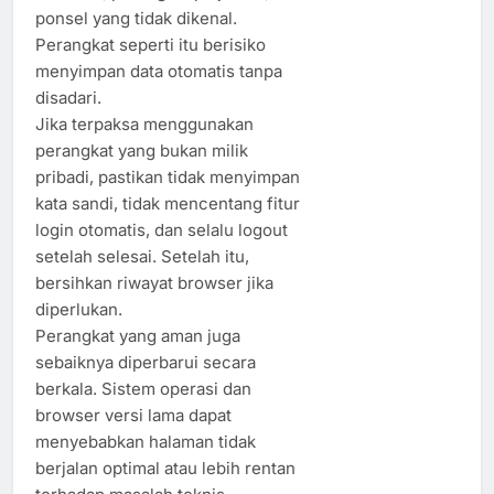
ponsel yang tidak dikenal.
Perangkat seperti itu berisiko
menyimpan data otomatis tanpa
disadari.
Jika terpaksa menggunakan
perangkat yang bukan milik
pribadi, pastikan tidak menyimpan
kata sandi, tidak mencentang fitur
login otomatis, dan selalu logout
setelah selesai. Setelah itu,
bersihkan riwayat browser jika
diperlukan.
Perangkat yang aman juga
sebaiknya diperbarui secara
berkala. Sistem operasi dan
browser versi lama dapat
menyebabkan halaman tidak
berjalan optimal atau lebih rentan