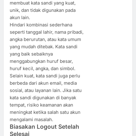
membuat kata sandi yang kuat,
unik, dan tidak digunakan pada
akun lain.
Hindari kombinasi sederhana
seperti tanggal lahir, nama pribadi,
angka berurutan, atau kata umum
yang mudah ditebak. Kata sandi
yang baik sebaiknya
menggabungkan huruf besar,
huruf kecil, angka, dan simbol.
Selain kuat, kata sandi juga perlu
berbeda dari akun email, media
sosial, atau layanan lain. Jika satu
kata sandi digunakan di banyak
tempat, risiko keamanan akan
meningkat ketika salah satu akun
mengalami masalah.
Biasakan Logout Setelah
Selesai