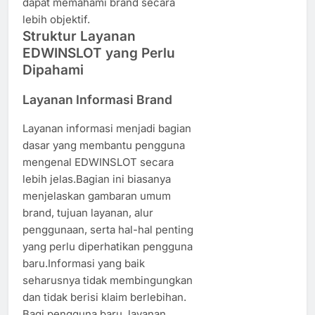
dapat memahami brand secara
lebih objektif.
Struktur Layanan
EDWINSLOT yang Perlu
Dipahami
Layanan Informasi Brand
Layanan informasi menjadi bagian
dasar yang membantu pengguna
mengenal EDWINSLOT secara
lebih jelas.Bagian ini biasanya
menjelaskan gambaran umum
brand, tujuan layanan, alur
penggunaan, serta hal-hal penting
yang perlu diperhatikan pengguna
baru.Informasi yang baik
seharusnya tidak membingungkan
dan tidak berisi klaim berlebihan.
Bagi pengguna baru, layanan