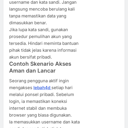
username dan kata sandi. Jangan
langsung mencoba berulang kali
tanpa memastikan data yang
dimasukkan benar.
Jika lupa kata sandi, gunakan
prosedur pemulihan akun yang
tersedia. Hindari meminta bantuan
pihak tidak jelas karena informasi
akun bersifat pribadi.
Contoh Skenario Akses
Aman dan Lancar
Seorang pengguna aktif ingin
mengakses
lebah4d
setiap hari
melalui ponsel pribadi. Sebelum
login, ia memastikan koneksi
internet stabil dan membuka
browser yang biasa digunakan.
Ia memasukkan username dan kata