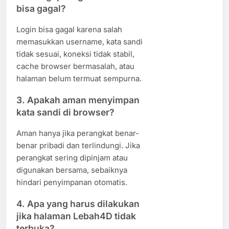
bisa gagal?
Login bisa gagal karena salah
memasukkan username, kata sandi
tidak sesuai, koneksi tidak stabil,
cache browser bermasalah, atau
halaman belum termuat sempurna.
3. Apakah aman menyimpan
kata sandi di browser?
Aman hanya jika perangkat benar-
benar pribadi dan terlindungi. Jika
perangkat sering dipinjam atau
digunakan bersama, sebaiknya
hindari penyimpanan otomatis.
4. Apa yang harus dilakukan
jika halaman Lebah4D tidak
terbuka?