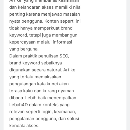
Artikel yang membahas keamanan
dan kelancaran akses memiliki nilai
penting karena menjawab masalah
nyata pengguna. Konten seperti ini
tidak hanya memperkuat brand
keyword, tetapi juga membangun
kepercayaan melalui informasi
yang berguna.
Dalam praktik penulisan SEO,
brand keyword sebaiknya
digunakan secara natural. Artikel
yang terlalu memaksakan
pengulangan kata kunci akan
terasa kaku dan kurang nyaman
dibaca. Lebih baik menempatkan
Lebah4D dalam konteks yang
relevan seperti login, keamanan,
pengalaman pengguna, dan solusi
kendala akses.