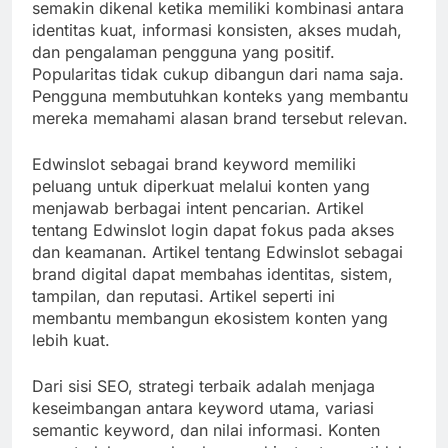
semakin dikenal ketika memiliki kombinasi antara
identitas kuat, informasi konsisten, akses mudah,
dan pengalaman pengguna yang positif.
Popularitas tidak cukup dibangun dari nama saja.
Pengguna membutuhkan konteks yang membantu
mereka memahami alasan brand tersebut relevan.
Edwinslot sebagai brand keyword memiliki
peluang untuk diperkuat melalui konten yang
menjawab berbagai intent pencarian. Artikel
tentang Edwinslot login dapat fokus pada akses
dan keamanan. Artikel tentang Edwinslot sebagai
brand digital dapat membahas identitas, sistem,
tampilan, dan reputasi. Artikel seperti ini
membantu membangun ekosistem konten yang
lebih kuat.
Dari sisi SEO, strategi terbaik adalah menjaga
keseimbangan antara keyword utama, variasi
semantic keyword, dan nilai informasi. Konten