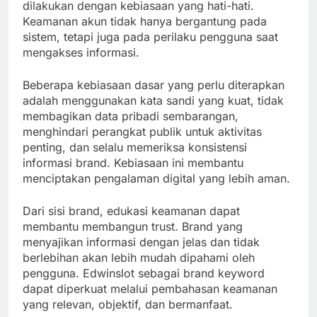
dilakukan dengan kebiasaan yang hati-hati.
Keamanan akun tidak hanya bergantung pada
sistem, tetapi juga pada perilaku pengguna saat
mengakses informasi.
Beberapa kebiasaan dasar yang perlu diterapkan
adalah menggunakan kata sandi yang kuat, tidak
membagikan data pribadi sembarangan,
menghindari perangkat publik untuk aktivitas
penting, dan selalu memeriksa konsistensi
informasi brand. Kebiasaan ini membantu
menciptakan pengalaman digital yang lebih aman.
Dari sisi brand, edukasi keamanan dapat
membantu membangun trust. Brand yang
menyajikan informasi dengan jelas dan tidak
berlebihan akan lebih mudah dipahami oleh
pengguna. Edwinslot sebagai brand keyword
dapat diperkuat melalui pembahasan keamanan
yang relevan, objektif, dan bermanfaat.