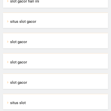
slot gacor hari ini
situs slot gacor
slot gacor
slot gacor
slot gacor
situs slot