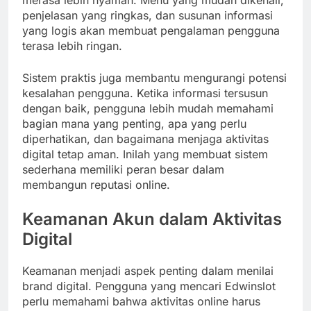
merasa lebih nyaman. Menu yang mudah dikenali,
penjelasan yang ringkas, dan susunan informasi
yang logis akan membuat pengalaman pengguna
terasa lebih ringan.
Sistem praktis juga membantu mengurangi potensi
kesalahan pengguna. Ketika informasi tersusun
dengan baik, pengguna lebih mudah memahami
bagian mana yang penting, apa yang perlu
diperhatikan, dan bagaimana menjaga aktivitas
digital tetap aman. Inilah yang membuat sistem
sederhana memiliki peran besar dalam
membangun reputasi online.
Keamanan Akun dalam Aktivitas
Digital
Keamanan menjadi aspek penting dalam menilai
brand digital. Pengguna yang mencari Edwinslot
perlu memahami bahwa aktivitas online harus