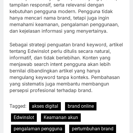
tampilan responsif, serta relevansi dengan
kebutuhan pengguna modern. Pengguna tidak
hanya mencari nama brand, tetapi juga ingin
memahami keamanan, pengalaman penggunaan,
dan kejelasan informasi yang menyertainya.
Sebagai strategi penguatan brand keyword, artikel
tentang Edwinslot perlu ditulis secara natural,
informatif, dan tidak berlebihan. Konten yang
menjawab search intent pengguna akan lebih
bernilai dibandingkan artikel yang hanya
mengulang keyword tanpa konteks. Pembahasan
yang sistematis juga membantu membangun
persepsi profesional terhadap brand.
Tagged:
akses digital
brand online
Edwinslot
Keamanan akun
pengalaman pengguna
pertumbuhan brand