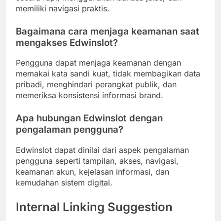
memiliki navigasi praktis.
Bagaimana cara menjaga keamanan saat
mengakses Edwinslot?
Pengguna dapat menjaga keamanan dengan
memakai kata sandi kuat, tidak membagikan data
pribadi, menghindari perangkat publik, dan
memeriksa konsistensi informasi brand.
Apa hubungan Edwinslot dengan
pengalaman pengguna?
Edwinslot dapat dinilai dari aspek pengalaman
pengguna seperti tampilan, akses, navigasi,
keamanan akun, kejelasan informasi, dan
kemudahan sistem digital.
Internal Linking Suggestion