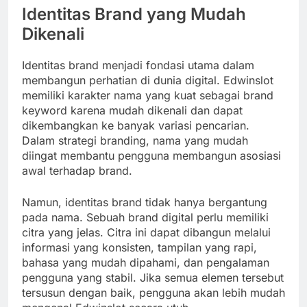
Identitas Brand yang Mudah
Dikenali
Identitas brand menjadi fondasi utama dalam
membangun perhatian di dunia digital. Edwinslot
memiliki karakter nama yang kuat sebagai brand
keyword karena mudah dikenali dan dapat
dikembangkan ke banyak variasi pencarian.
Dalam strategi branding, nama yang mudah
diingat membantu pengguna membangun asosiasi
awal terhadap brand.
Namun, identitas brand tidak hanya bergantung
pada nama. Sebuah brand digital perlu memiliki
citra yang jelas. Citra ini dapat dibangun melalui
informasi yang konsisten, tampilan yang rapi,
bahasa yang mudah dipahami, dan pengalaman
pengguna yang stabil. Jika semua elemen tersebut
tersusun dengan baik, pengguna akan lebih mudah