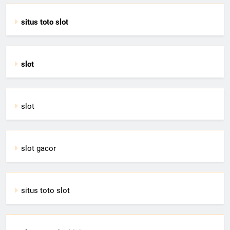
situs toto slot
slot
slot
slot gacor
situs toto slot