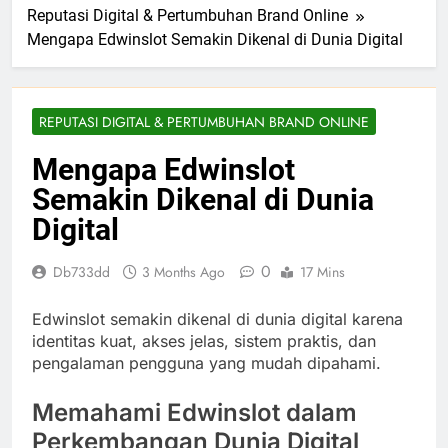
Reputasi Digital & Pertumbuhan Brand Online
Mengapa Edwinslot Semakin Dikenal di Dunia Digital
REPUTASI DIGITAL & PERTUMBUHAN BRAND ONLINE
Mengapa Edwinslot
Semakin Dikenal di Dunia
Digital
0
Db733dd
3 Months Ago
17 Mins
Edwinslot semakin dikenal di dunia digital karena
identitas kuat, akses jelas, sistem praktis, dan
pengalaman pengguna yang mudah dipahami.
Memahami Edwinslot dalam
Perkembangan Dunia Digital