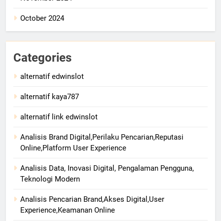
October 2024
Categories
alternatif edwinslot
alternatif kaya787
alternatif link edwinslot
Analisis Brand Digital,Perilaku Pencarian,Reputasi
Online,Platform User Experience
Analisis Data, Inovasi Digital, Pengalaman Pengguna,
Teknologi Modern
Analisis Pencarian Brand,Akses Digital,User
Experience,Keamanan Online