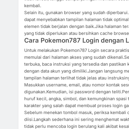
kembali.
Selain itu, gunakan browser yang sudah diperbarui
dapat menyebabkan tampilan halaman tidak optimal
elemen tidak berjalan dengan baik.Jika halaman tera
yang tidak diperlukan atau bersihkan cache browse
Cara Pokemon787 Login dengan Le
Untuk melakukan Pokemon787 Login secara praktis
memulai dari halaman akses yang sudah dikenali.S
terbuka, baca instruksi yang tersedia dan pastikan 
dengan data akun yang dimiliki.Jangan langsung m
tampilan halaman terlihat tidak jelas atau instruk
Masukkan username, email, atau nomor kontak ses
digunakan.Kemudian, isi password dengan teliti.Per
huruf kecil, angka, simbol, dan kemungkinan spasi
karakter yang salah dapat membuat proses login ga
Sebelum menekan tombol masuk, periksa kembali 
diisi.Langkah sederhana ini sering menghemat wa
tidak perlu mencoba login berulang kali akibat kesa