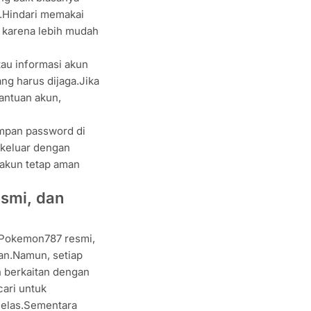
l.Hindari memakai
n karena lebih mudah
au informasi akun
ang harus dijaga.Jika
antuan akun,
mpan password di
 keluar dengan
akun tetap aman
smi, dan
, Pokemon787 resmi,
an.Namun, setiap
n berkaitan dengan
ari untuk
jelas.Sementara