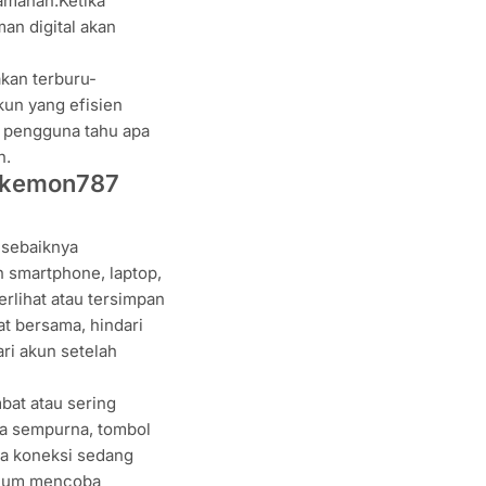
amanan.Ketika
n digital akan
akan terburu-
kun yang efisien
n pengguna tahu apa
n.
okemon787
sebaiknya
 smartphone, laptop,
erlihat atau tersimpan
t bersama, hindari
ari akun setelah
mbat atau sering
ka sempurna, tombol
ka koneksi sedang
belum mencoba