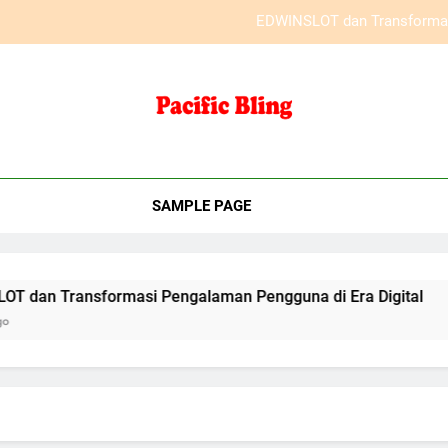
EDWINSLOT dan Transformasi
LEBAH4D dan Transformas
KAYA787 dan Transformas
ific Bling
Cara Mengatasi Kendala Passw
Mewah Dan Aksesori Elegan Untuk Penampilan Glamor Dari Pacif
EDWINSLOT dan Transformasi
SAMPLE PAGE
LEBAH4D dan Transformas
KAYA787 dan Transformas
sformasi Pengalaman Pengguna di Era Digital
LEBAH4D
3 Weeks A