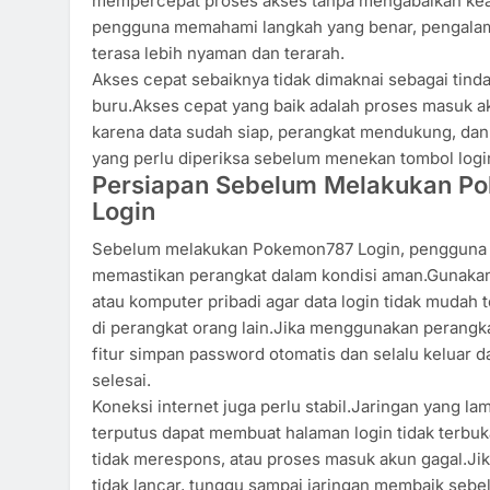
mempercepat proses akses tanpa mengabaikan ke
pengguna memahami langkah yang benar, pengalama
terasa lebih nyaman dan terarah.
Akses cepat sebaiknya tidak dimaknai sebagai tind
buru.Akses cepat yang baik adalah proses masuk a
karena data sudah siap, perangkat mendukung, da
yang perlu diperiksa sebelum menekan tombol logi
Persiapan Sebelum Melakukan P
Login
Sebelum melakukan Pokemon787 Login, pengguna 
memastikan perangkat dalam kondisi aman.Gunakan
atau komputer pribadi agar data login tidak mudah t
di perangkat orang lain.Jika menggunakan perangka
fitur simpan password otomatis dan selalu keluar d
selesai.
Koneksi internet juga perlu stabil.Jaringan yang la
terputus dapat membuat halaman login tidak terbu
tidak merespons, atau proses masuk akun gagal.Ji
tidak lancar, tunggu sampai jaringan membaik se