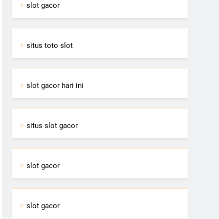
slot gacor
situs toto slot
slot gacor hari ini
situs slot gacor
slot gacor
slot gacor