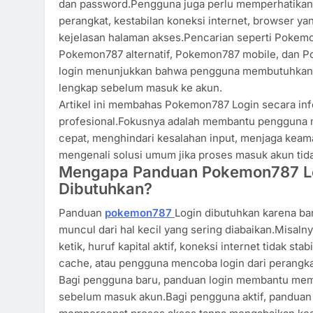
dan password.Pengguna juga perlu memperhatika
perangkat, kestabilan koneksi internet, browser ya
kejelasan halaman akses.Pencarian seperti Pokem
Pokemon787 alternatif, Pokemon787 mobile, dan 
login menunjukkan bahwa pengguna membutuhkan 
lengkap sebelum masuk ke akun.
Artikel ini membahas Pokemon787 Login secara inf
profesional.Fokusnya adalah membantu pengguna
cepat, menghindari kesalahan input, menjaga keama
mengenali solusi umum jika proses masuk akun tidak
Mengapa Panduan Pokemon787 L
Dibutuhkan?
Panduan
pokemon787
Login dibutuhkan karena ba
muncul dari hal kecil yang sering diabaikan.Misaln
ketik, huruf kapital aktif, koneksi internet tidak sta
cache, atau pengguna mencoba login dari perangk
Bagi pengguna baru, panduan login membantu mem
sebelum masuk akun.Bagi pengguna aktif, panduan