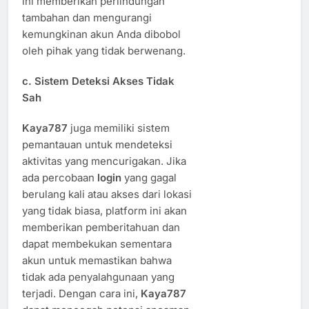
ini memberikan perlindungan
tambahan dan mengurangi
kemungkinan akun Anda dibobol
oleh pihak yang tidak berwenang.
c.
Sistem Deteksi Akses Tidak
Sah
Kaya787
juga memiliki sistem
pemantauan untuk mendeteksi
aktivitas yang mencurigakan. Jika
ada percobaan
login
yang gagal
berulang kali atau akses dari lokasi
yang tidak biasa, platform ini akan
memberikan pemberitahuan dan
dapat membekukan sementara
akun untuk memastikan bahwa
tidak ada penyalahgunaan yang
terjadi. Dengan cara ini,
Kaya787