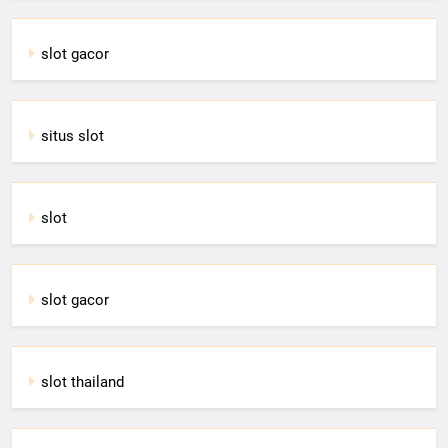
slot gacor
situs slot
slot
slot gacor
slot thailand