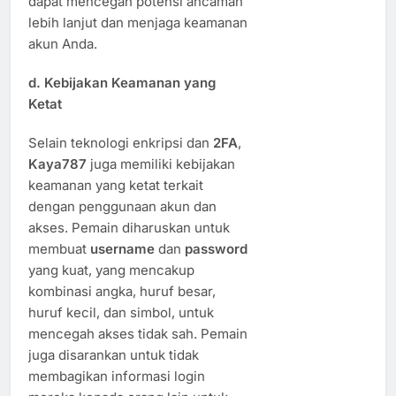
dapat mencegah potensi ancaman
lebih lanjut dan menjaga keamanan
akun Anda.
d.
Kebijakan Keamanan yang
Ketat
Selain teknologi enkripsi dan
2FA
,
Kaya787
juga memiliki kebijakan
keamanan yang ketat terkait
dengan penggunaan akun dan
akses. Pemain diharuskan untuk
membuat
username
dan
password
yang kuat, yang mencakup
kombinasi angka, huruf besar,
huruf kecil, dan simbol, untuk
mencegah akses tidak sah. Pemain
juga disarankan untuk tidak
membagikan informasi login