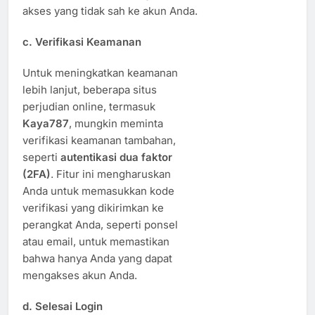
akses yang tidak sah ke akun Anda.
c.
Verifikasi Keamanan
Untuk meningkatkan keamanan
lebih lanjut, beberapa situs
perjudian online, termasuk
Kaya787
, mungkin meminta
verifikasi keamanan tambahan,
seperti
autentikasi dua faktor
(2FA)
. Fitur ini mengharuskan
Anda untuk memasukkan kode
verifikasi yang dikirimkan ke
perangkat Anda, seperti ponsel
atau email, untuk memastikan
bahwa hanya Anda yang dapat
mengakses akun Anda.
d.
Selesai Login