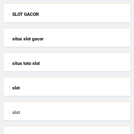
SLOT GACOR
situs slot gacor
situs toto slot
slot
slot