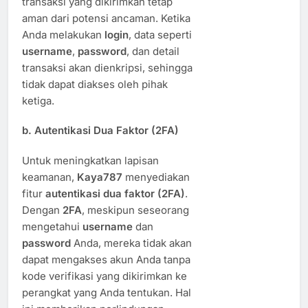
transaksi yang dikirimkan tetap
aman dari potensi ancaman. Ketika
Anda melakukan
login
, data seperti
username
,
password
, dan detail
transaksi akan dienkripsi, sehingga
tidak dapat diakses oleh pihak
ketiga.
b.
Autentikasi Dua Faktor (2FA)
Untuk meningkatkan lapisan
keamanan,
Kaya787
menyediakan
fitur
autentikasi dua faktor (2FA)
.
Dengan
2FA
, meskipun seseorang
mengetahui
username
dan
password
Anda, mereka tidak akan
dapat mengakses akun Anda tanpa
kode verifikasi yang dikirimkan ke
perangkat yang Anda tentukan. Hal