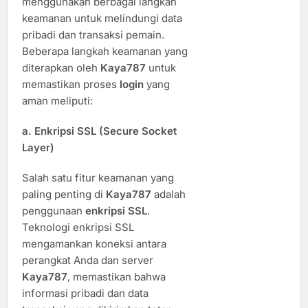
menggunakan berbagai langkah
keamanan untuk melindungi data
pribadi dan transaksi pemain.
Beberapa langkah keamanan yang
diterapkan oleh
Kaya787
untuk
memastikan proses
login
yang
aman meliputi:
a.
Enkripsi SSL (Secure Socket
Layer)
Salah satu fitur keamanan yang
paling penting di
Kaya787
adalah
penggunaan
enkripsi SSL
.
Teknologi enkripsi SSL
mengamankan koneksi antara
perangkat Anda dan server
Kaya787
, memastikan bahwa
informasi pribadi dan data