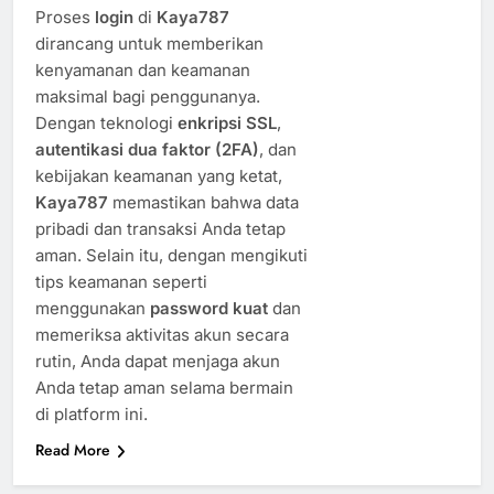
Proses
login
di
Kaya787
dirancang untuk memberikan
kenyamanan dan keamanan
maksimal bagi penggunanya.
Dengan teknologi
enkripsi SSL
,
autentikasi dua faktor (2FA)
, dan
kebijakan keamanan yang ketat,
Kaya787
memastikan bahwa data
pribadi dan transaksi Anda tetap
aman. Selain itu, dengan mengikuti
tips keamanan seperti
menggunakan
password kuat
dan
memeriksa aktivitas akun secara
rutin, Anda dapat menjaga akun
Anda tetap aman selama bermain
di platform ini.
Read More