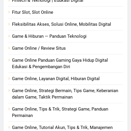
Fintech & Teknologi | Edukasi Digital
Fitur Slot, Slot Online
Fleksibilitas Akses, Solusi Online, Mobilitas Digital
Game & Hiburan — Panduan Teknologi
Game Online / Review Situs
Game Online Panduan Gaming Gaya Hidup Digital
Edukasi & Pengembangan Diri
Game Online, Layanan Digital, Hiburan Digital
Game Online, Strategi Bermain, Tips Game, Keberanian
dalam Game, Taktik Permainan
Game Online, Tips & Trik, Strategi Game, Panduan
Permainan
Game Online, Tutorial Akun, Tips & Trik, Manajemen