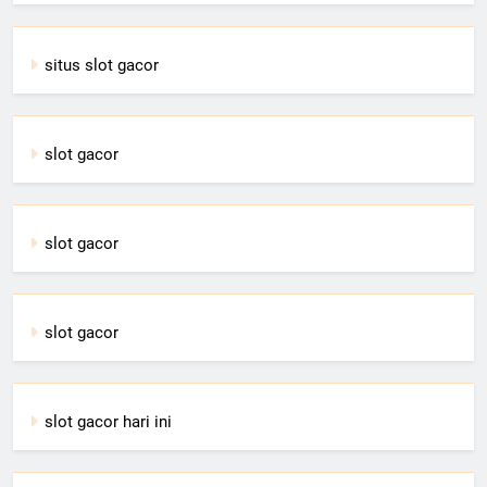
situs slot gacor
slot gacor
slot gacor
slot gacor
slot gacor hari ini