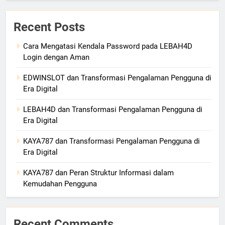
Recent Posts
Cara Mengatasi Kendala Password pada LEBAH4D
Login dengan Aman
EDWINSLOT dan Transformasi Pengalaman Pengguna di
Era Digital
LEBAH4D dan Transformasi Pengalaman Pengguna di
Era Digital
KAYA787 dan Transformasi Pengalaman Pengguna di
Era Digital
KAYA787 dan Peran Struktur Informasi dalam
Kemudahan Pengguna
Recent Comments