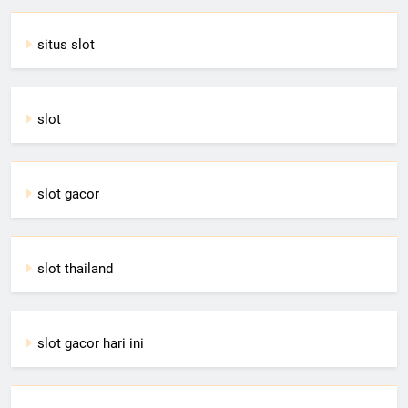
situs slot
slot
slot gacor
slot thailand
slot gacor hari ini