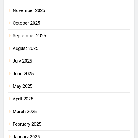
November 2025
October 2025
September 2025
August 2025
July 2025
June 2025
May 2025
April 2025
March 2025
February 2025
January 2025