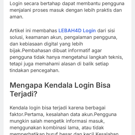
Login secara bertahap dapat membantu pengguna
menjalani proses masuk dengan lebih praktis dan
aman.
Artikel ini membahas
LEBAH4D Login
dari sisi
solusi, keamanan akun, pengalaman pengguna,
dan kebiasaan digital yang lebih
bijak.Pembahasan dibuat informatif agar
pengguna tidak hanya mengetahui langkah teknis,
tetapi juga memahami alasan di balik setiap
tindakan pencegahan.
Mengapa Kendala Login Bisa
Terjadi?
Kendala login bisa terjadi karena berbagai
faktor.Pertama, kesalahan data akun.Pengguna
mungkin salah mengetik informasi masuk,
menggunakan kombinasi lama, atau tidak
memperhatikan huruf besar dan kecil.Kesalahan