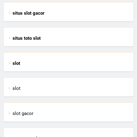
situs slot gacor
situs toto slot
slot
slot
slot gacor