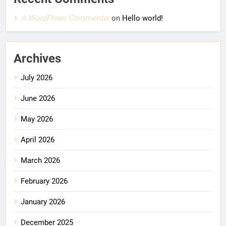
A WordPress Commenter
on
Hello world!
Archives
July 2026
June 2026
May 2026
April 2026
March 2026
February 2026
January 2026
December 2025