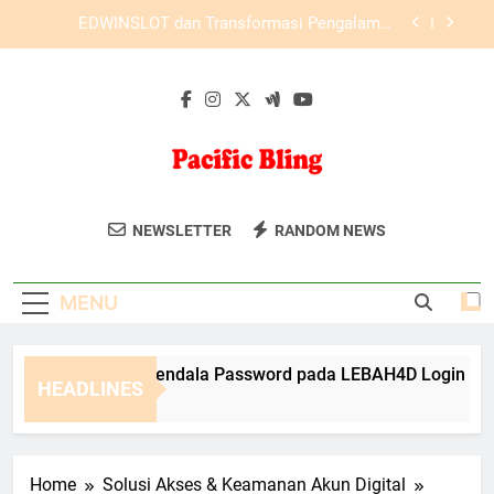
Skip
LEBAH4D dan Transformasi Pengalaman
to
Pengguna di Era Digital
content
KAYA787 dan Transformasi Pengalaman
Pengguna di Era Digital
Cara Mengatasi Kendala Password pada
LEBAH4D Login dengan Aman
EDWINSLOT dan Transformasi Pengalaman
Pengguna di Era Digital
Pacific Bling
Perhiasan Mewah Dan Aksesori Elegan
LEBAH4D dan Transformasi Pengalaman
NEWSLETTER
RANDOM NEWS
Pengguna di Era Digital
Untuk Penampilan Glamor Dari Pacific
KAYA787 dan Transformasi Pengalaman
Bling. Koleksi Eksklusif Untuk Anda.
Pengguna di Era Digital
MENU
ra Mengatasi Kendala Password pada LEBAH4D Login denga
HEADLINES
Weeks Ago
Home
Solusi Akses & Keamanan Akun Digital