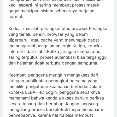
kecil seperti ini sering membuat proses masuk
gagal meskipun sistem sebenarnya berjalan
normal.
Kedua, masalah perangkat atau browser.Perangkat
yang terlalu penuh, browser yang belum
diperbarui, atau cache yang menumpuk dapat
memengaruhi pengalaman login.Ketiga, koneksi
internet tidak stabil.Ketika jaringan lambat atau
sering terputus, proses autentikasi bisa terganggu
dan halaman tidak terbuka dengan sempurna.
Keempat, pengguna mungkin mengakses dari
jaringan publik atau perangkat bersama yang
memiliki pengaturan keamanan berbeda.Dalam
konteks LEBAH4D Login, pengguna sebaiknya
memahami bahwa kendala akses perlu diperiksa
secara tenang dan bertahap.Jangan langsung
mengulang proses berkali-kali tanpa memahami
penyebabnya, karena hal itu bisa membuat