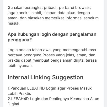
Gunakan perangkat pribadi, perbarui browser,
jaga koneksi stabil, simpan data akun dengan
aman, dan biasakan memeriksa informasi sebelum
masuk.
Apa hubungan login dengan pengalaman
pengguna?
Login adalah tahap awal yang memengaruhi rasa
percaya pengguna.Proses yang jelas, aman, dan
praktis dapat membuat pengalaman digital terasa
lebih nyaman.
Internal Linking Suggestion
1.Panduan LEBAH4D Login agar Proses Masuk
Lebih Praktis
2.LEBAH4D Login dan Pentingnya Keamanan Akun
Digital