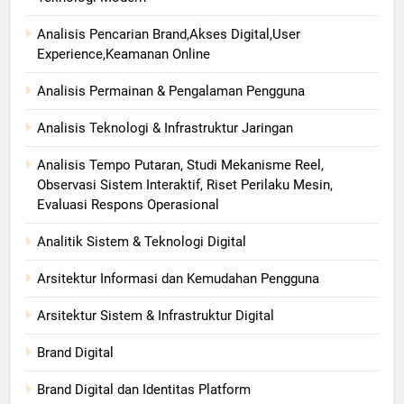
Analisis Pencarian Brand,Akses Digital,User
Experience,Keamanan Online
Analisis Permainan & Pengalaman Pengguna
Analisis Teknologi & Infrastruktur Jaringan
Analisis Tempo Putaran, Studi Mekanisme Reel,
Observasi Sistem Interaktif, Riset Perilaku Mesin,
Evaluasi Respons Operasional
Analitik Sistem & Teknologi Digital
Arsitektur Informasi dan Kemudahan Pengguna
Arsitektur Sistem & Infrastruktur Digital
Brand Digital
Brand Digital dan Identitas Platform