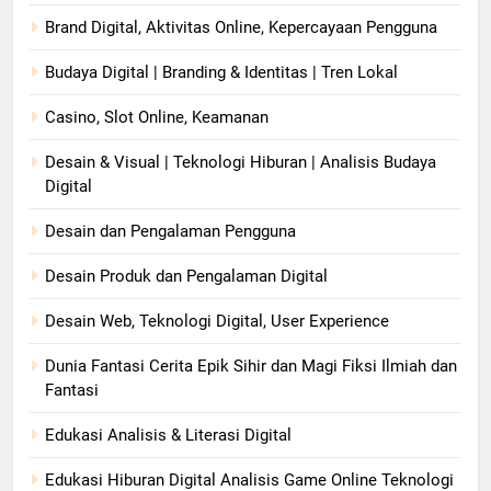
Brand Digital, Aktivitas Online, Kepercayaan Pengguna
Budaya Digital | Branding & Identitas | Tren Lokal
Casino, Slot Online, Keamanan
Desain & Visual | Teknologi Hiburan | Analisis Budaya
Digital
Desain dan Pengalaman Pengguna
Desain Produk dan Pengalaman Digital
Desain Web, Teknologi Digital, User Experience
Dunia Fantasi Cerita Epik Sihir dan Magi Fiksi Ilmiah dan
Fantasi
Edukasi Analisis & Literasi Digital
Edukasi Hiburan Digital Analisis Game Online Teknologi