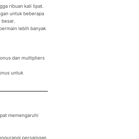
 ribuan kali lipat.
gan untuk beberapa
 besar.
ermain lebih banyak
onus dan multipliers
onus untuk
apat memengaruhi
engurangi persaingan