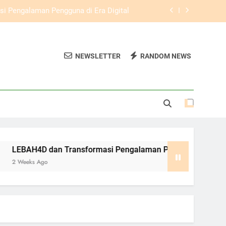
 Pengalaman Pengguna di Era Digital
i Pengalaman Pengguna di Era Digital
i Pengalaman Pengguna di Era Digital
NEWSLETTER
RANDOM NEWS
ord pada LEBAH4D Login dengan Aman
ic Bling. Koleksi Eksklusif Untuk Anda.
 Pengalaman Pengguna di Era Digital
i Pengalaman Pengguna di Era Digital
i Pengalaman Pengguna di Era Digital
4D dan Transformasi Pengalaman Pengguna di Era Digital
s Ago