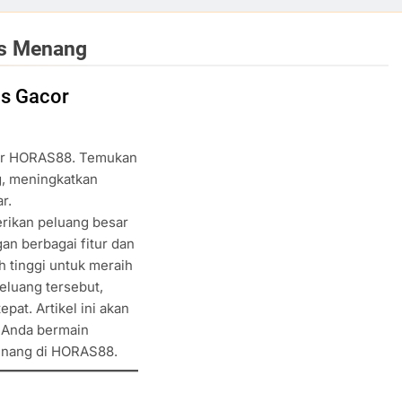
ips Menang
us Gacor
gacor HORAS88. Temukan
g, meningkatkan
r.
ikan peluang besar
n berbagai fitur dan
h tinggi untuk meraih
luang tersebut,
at. Artikel ini akan
 Anda bermain
enang di HORAS88.