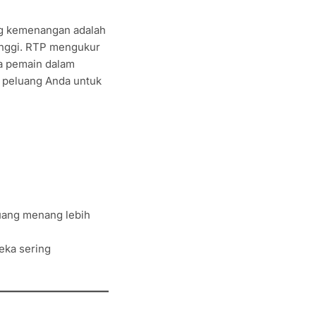
ng kemenangan adalah
inggi. RTP mengukur
a pemain dalam
r peluang Anda untuk
luang menang lebih
eka sering