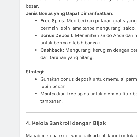
besar.
Jenis Bonus yang Dapat Dimanfaatkan:
Free Spins:
Memberikan putaran gratis yan
bermain lebih lama tanpa mengurangi saldo.
Bonus Deposit:
Menambah saldo Anda dan 
untuk bermain lebih banyak.
Cashback:
Mengurangi kerugian dengan pe
dari taruhan yang hilang.
Strategi:
Gunakan bonus deposit untuk memulai perm
lebih besar.
Manfaatkan free spins untuk memicu fitur b
tambahan.
4.
Kelola Bankroll dengan Bijak
Manajemen bankroll yang baik adalah kunci untuk 