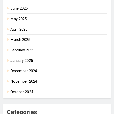
June 2025
May 2025
April 2025
March 2025
February 2025
January 2025
December 2024
November 2024
October 2024
Categories