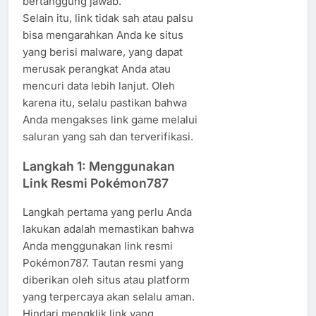
bertanggung jawab.
Selain itu, link tidak sah atau palsu
bisa mengarahkan Anda ke situs
yang berisi malware, yang dapat
merusak perangkat Anda atau
mencuri data lebih lanjut. Oleh
karena itu, selalu pastikan bahwa
Anda mengakses link game melalui
saluran yang sah dan terverifikasi.
Langkah 1: Menggunakan
Link Resmi Pokémon787
Langkah pertama yang perlu Anda
lakukan adalah memastikan bahwa
Anda menggunakan link resmi
Pokémon787. Tautan resmi yang
diberikan oleh situs atau platform
yang terpercaya akan selalu aman.
Hindari mengklik link yang