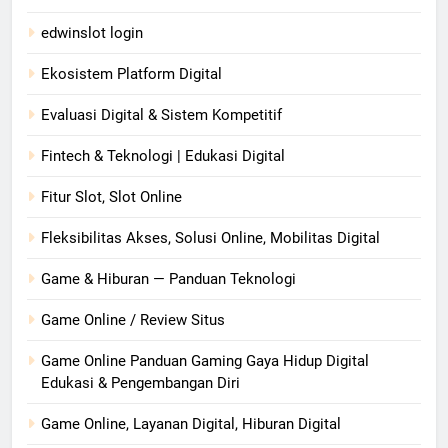
edwinslot login
Ekosistem Platform Digital
Evaluasi Digital & Sistem Kompetitif
Fintech & Teknologi | Edukasi Digital
Fitur Slot, Slot Online
Fleksibilitas Akses, Solusi Online, Mobilitas Digital
Game & Hiburan — Panduan Teknologi
Game Online / Review Situs
Game Online Panduan Gaming Gaya Hidup Digital
Edukasi & Pengembangan Diri
Game Online, Layanan Digital, Hiburan Digital