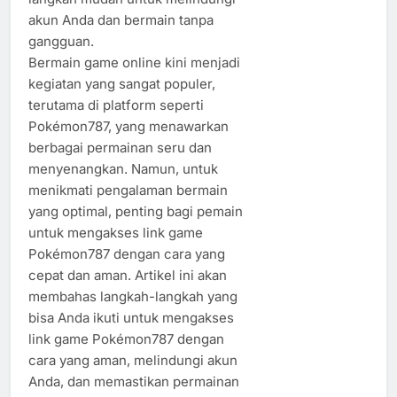
akun Anda dan bermain tanpa
gangguan.
Bermain game online kini menjadi
kegiatan yang sangat populer,
terutama di platform seperti
Pokémon787, yang menawarkan
berbagai permainan seru dan
menyenangkan. Namun, untuk
menikmati pengalaman bermain
yang optimal, penting bagi pemain
untuk mengakses link game
Pokémon787 dengan cara yang
cepat dan aman. Artikel ini akan
membahas langkah-langkah yang
bisa Anda ikuti untuk mengakses
link game Pokémon787 dengan
cara yang aman, melindungi akun
Anda, dan memastikan permainan