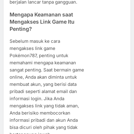
berjalan lancar tanpa gangguan.
Mengapa Keamanan saat
Mengakses Link Game Itu
Penting?
Sebelum masuk ke cara
mengakses link game
Pokémon787, penting untuk
memahami mengapa keamanan
sangat penting. Saat bermain game
online, Anda akan diminta untuk
membuat akun, yang berisi data
pribadi seperti alamat email dan
informasi login. Jika Anda
mengakses link yang tidak aman,
Anda berisiko membocorkan
informasi pribadi dan akun Anda
bisa dicuri oleh pihak yang tidak