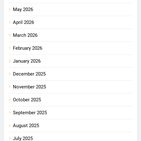
May 2026
April 2026
March 2026
February 2026
January 2026
December 2025
November 2025
October 2025
September 2025
August 2025
July 2025