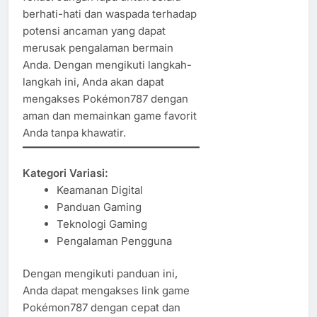
berhati-hati dan waspada terhadap
potensi ancaman yang dapat
merusak pengalaman bermain
Anda. Dengan mengikuti langkah-
langkah ini, Anda akan dapat
mengakses Pokémon787 dengan
aman dan memainkan game favorit
Anda tanpa khawatir.
Kategori Variasi:
Keamanan Digital
Panduan Gaming
Teknologi Gaming
Pengalaman Pengguna
Dengan mengikuti panduan ini,
Anda dapat mengakses link game
Pokémon787 dengan cepat dan