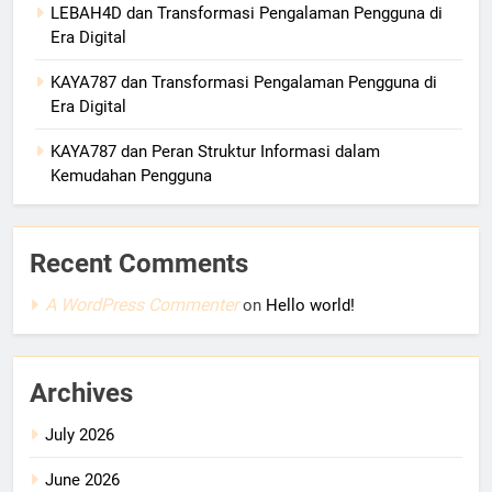
LEBAH4D dan Transformasi Pengalaman Pengguna di
Era Digital
KAYA787 dan Transformasi Pengalaman Pengguna di
Era Digital
KAYA787 dan Peran Struktur Informasi dalam
Kemudahan Pengguna
Recent Comments
A WordPress Commenter
on
Hello world!
Archives
July 2026
June 2026