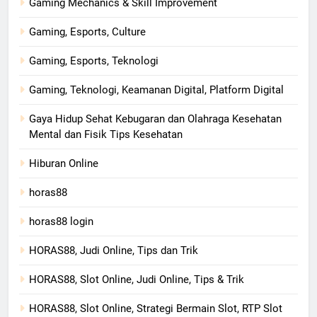
Gaming Mechanics & Skill Improvement
Gaming, Esports, Culture
Gaming, Esports, Teknologi
Gaming, Teknologi, Keamanan Digital, Platform Digital
Gaya Hidup Sehat Kebugaran dan Olahraga Kesehatan
Mental dan Fisik Tips Kesehatan
Hiburan Online
horas88
horas88 login
HORAS88, Judi Online, Tips dan Trik
HORAS88, Slot Online, Judi Online, Tips & Trik
HORAS88, Slot Online, Strategi Bermain Slot, RTP Slot