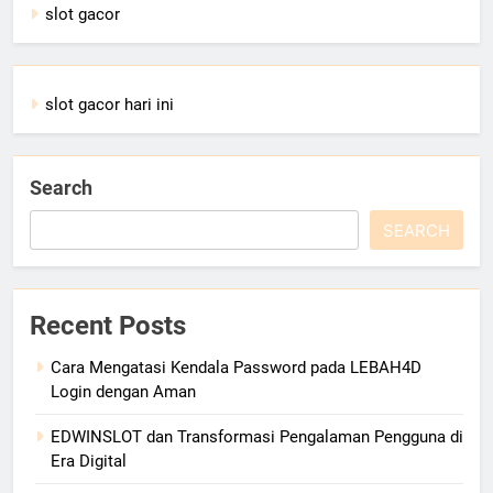
slot gacor
slot gacor hari ini
Search
SEARCH
Recent Posts
Cara Mengatasi Kendala Password pada LEBAH4D
Login dengan Aman
EDWINSLOT dan Transformasi Pengalaman Pengguna di
Era Digital