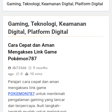
Gaming, Teknologi, Keamanan Digital, Platform Digital
Gaming, Teknologi, Keamanan
Digital, Platform Digital
Cara Cepat dan Aman
Mengakses Link Game
Pokémon787
db733dd
9 months
ago
0
10 mins
Pelajari cara cepat dan aman
mengakses link game
POKEMON787
untuk menikmati
pengalaman gaming yang lancar
dan terpercaya. Ikuti langkah-
langkah mudah untuk melindungi