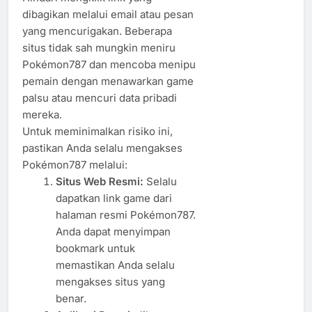
dibagikan melalui email atau pesan
yang mencurigakan. Beberapa
situs tidak sah mungkin meniru
Pokémon787 dan mencoba menipu
pemain dengan menawarkan game
palsu atau mencuri data pribadi
mereka.
Untuk meminimalkan risiko ini,
pastikan Anda selalu mengakses
Pokémon787 melalui:
Situs Web Resmi:
Selalu
dapatkan link game dari
halaman resmi Pokémon787.
Anda dapat menyimpan
bookmark untuk
memastikan Anda selalu
mengakses situs yang
benar.