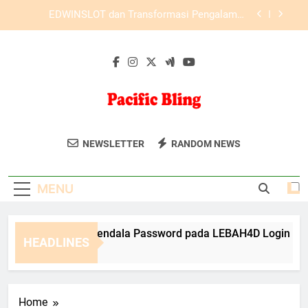
Skip
LEBAH4D dan Transformasi Pengalaman
to
Pengguna di Era Digital
content
KAYA787 dan Transformasi Pengalaman
Pengguna di Era Digital
Cara Mengatasi Kendala Password pada
LEBAH4D Login dengan Aman
EDWINSLOT dan Transformasi Pengalaman
Pengguna di Era Digital
Pacific Bling
Perhiasan Mewah Dan Aksesori Elegan
LEBAH4D dan Transformasi Pengalaman
NEWSLETTER
RANDOM NEWS
Pengguna di Era Digital
Untuk Penampilan Glamor Dari Pacific
KAYA787 dan Transformasi Pengalaman
Bling. Koleksi Eksklusif Untuk Anda.
Pengguna di Era Digital
MENU
ra Mengatasi Kendala Password pada LEBAH4D Login denga
HEADLINES
Weeks Ago
Home