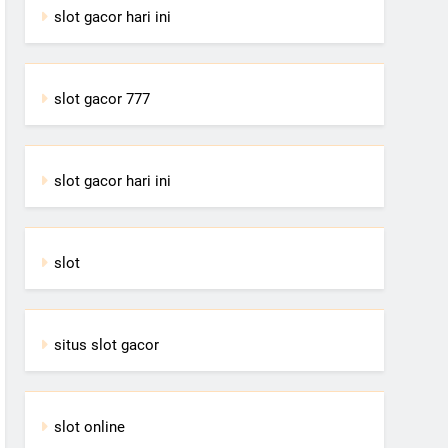
slot gacor hari ini
slot gacor 777
slot gacor hari ini
slot
situs slot gacor
slot online