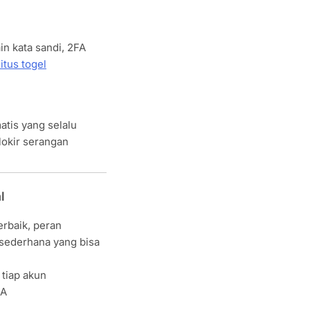
n kata sandi, 2FA
itus togel
tis yang selalu
okir serangan
l
erbaik, peran
 sederhana yang bisa
tiap akun
FA