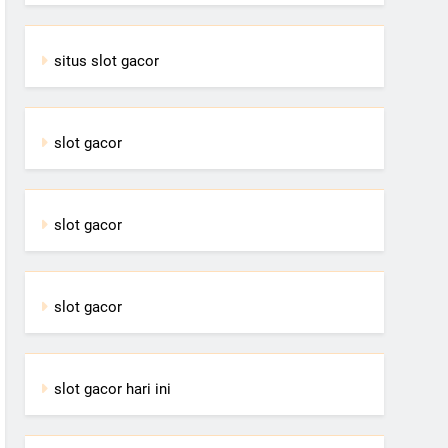
situs slot gacor
slot gacor
slot gacor
slot gacor
slot gacor hari ini