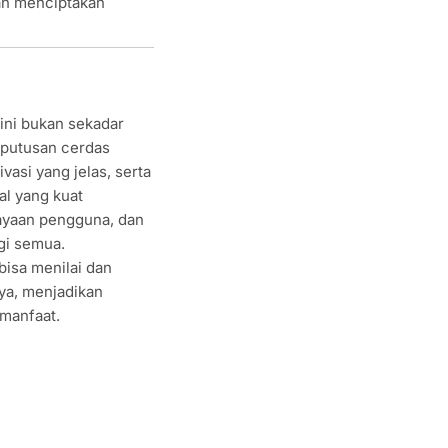
ah menciptakan
kini bukan sekadar
keputusan cerdas
vasi yang jelas, serta
al yang kuat
ayaan pengguna, dan
gi semua.
bisa menilai dan
aya, menjadikan
manfaat.