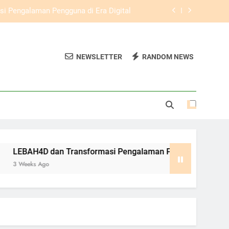
 Pengalaman Pengguna di Era Digital
i Pengalaman Pengguna di Era Digital
i Pengalaman Pengguna di Era Digital
NEWSLETTER
RANDOM NEWS
ord pada LEBAH4D Login dengan Aman
ic Bling. Koleksi Eksklusif Untuk Anda.
 Pengalaman Pengguna di Era Digital
i Pengalaman Pengguna di Era Digital
i Pengalaman Pengguna di Era Digital
 dan Transformasi Pengalaman Pengguna di Era Digital
go