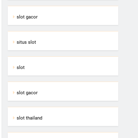
slot gacor
situs slot
slot
slot gacor
slot thailand