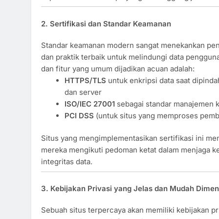
2.
Sertifikasi dan Standar Keamanan
Standar keamanan modern sangat menekankan peng
dan praktik terbaik untuk melindungi data pengguna
dan fitur yang umum dijadikan acuan adalah:
HTTPS/TLS
untuk enkripsi data saat dipind
dan server
ISO/IEC 27001
sebagai standar manajemen 
PCI DSS
(untuk situs yang memproses pemba
Situs yang mengimplementasikan sertifikasi ini m
mereka mengikuti pedoman ketat dalam menjaga k
integritas data.
3.
Kebijakan Privasi yang Jelas dan Mudah Dimen
Sebuah situs terpercaya akan memiliki kebijakan pr