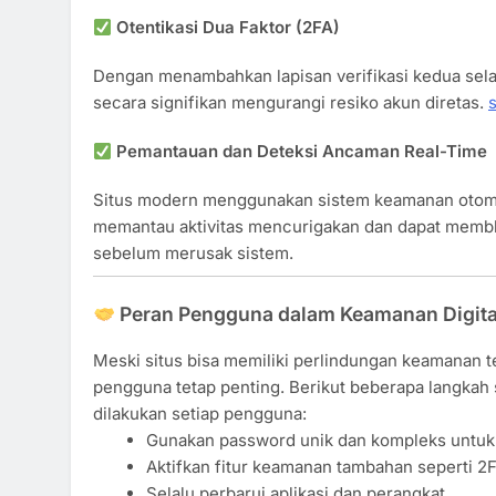
Otentikasi Dua Faktor (2FA)
Dengan menambahkan lapisan verifikasi kedua selai
secara signifikan mengurangi resiko akun diretas.
s
Pemantauan dan Deteksi Ancaman Real-Time
Situs modern menggunakan sistem keamanan otoma
memantau aktivitas mencurigakan dan dapat membl
sebelum merusak sistem.
Peran Pengguna dalam Keamanan Digita
Meski situs bisa memiliki perlindungan keamanan t
pengguna tetap penting. Berikut beberapa langkah
dilakukan setiap pengguna:
Gunakan password unik dan kompleks untuk 
Aktifkan fitur keamanan tambahan seperti 2
Selalu perbarui aplikasi dan perangkat