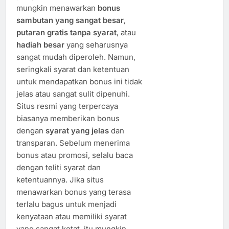
mungkin menawarkan
bonus
sambutan yang sangat besar
,
putaran gratis tanpa syarat
, atau
hadiah besar
yang seharusnya
sangat mudah diperoleh. Namun,
seringkali syarat dan ketentuan
untuk mendapatkan bonus ini tidak
jelas atau sangat sulit dipenuhi.
Situs resmi yang terpercaya
biasanya memberikan bonus
dengan
syarat yang jelas
dan
transparan. Sebelum menerima
bonus atau promosi, selalu baca
dengan teliti syarat dan
ketentuannya. Jika situs
menawarkan bonus yang terasa
terlalu bagus untuk menjadi
kenyataan atau memiliki syarat
yang sangat ketat, itu mungkin