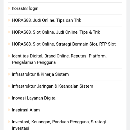
horas88 login
HORAS88, Judi Online, Tips dan Trik
HORAS88, Slot Online, Judi Online, Tips & Trik
HORAS88, Slot Online, Strategi Bermain Slot, RTP Slot
Identitas Digital, Brand Online, Reputasi Platform,
Pengalaman Pengguna
Infrastruktur & Kinerja Sistem
Infrastruktur Jaringan & Keandalan Sistem
Inovasi Layanan Digital
Inspirasi Alam
Investasi, Keuangan, Panduan Pengguna, Strategi
Investasi