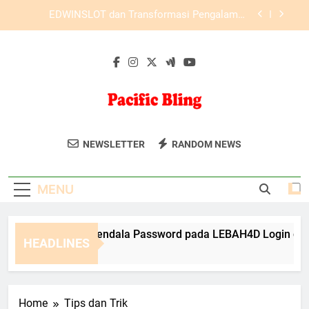
Skip
LEBAH4D dan Transformasi Pengalaman
to
Pengguna di Era Digital
content
KAYA787 dan Transformasi Pengalaman
Pengguna di Era Digital
Cara Mengatasi Kendala Password pada
LEBAH4D Login dengan Aman
EDWINSLOT dan Transformasi Pengalaman
Pengguna di Era Digital
Pacific Bling
Perhiasan Mewah Dan Aksesori Elegan
LEBAH4D dan Transformasi Pengalaman
NEWSLETTER
RANDOM NEWS
Pengguna di Era Digital
Untuk Penampilan Glamor Dari Pacific
KAYA787 dan Transformasi Pengalaman
Bling. Koleksi Eksklusif Untuk Anda.
Pengguna di Era Digital
MENU
ra Mengatasi Kendala Password pada LEBAH4D Login denga
HEADLINES
Weeks Ago
Home
Tips dan Trik