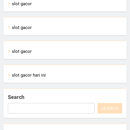
slot gacor
slot gacor
slot gacor
slot gacor hari ini
Search
SEARCH