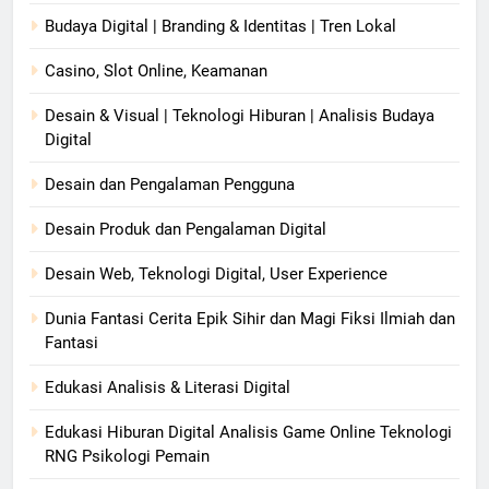
Budaya Digital | Branding & Identitas | Tren Lokal
Casino, Slot Online, Keamanan
Desain & Visual | Teknologi Hiburan | Analisis Budaya
Digital
Desain dan Pengalaman Pengguna
Desain Produk dan Pengalaman Digital
Desain Web, Teknologi Digital, User Experience
Dunia Fantasi Cerita Epik Sihir dan Magi Fiksi Ilmiah dan
Fantasi
Edukasi Analisis & Literasi Digital
Edukasi Hiburan Digital Analisis Game Online Teknologi
RNG Psikologi Pemain