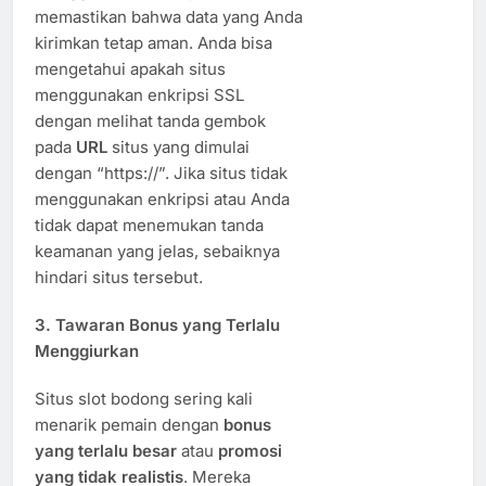
memastikan bahwa data yang Anda
kirimkan tetap aman. Anda bisa
mengetahui apakah situs
menggunakan enkripsi SSL
dengan melihat tanda gembok
pada
URL
situs yang dimulai
dengan “https://”. Jika situs tidak
menggunakan enkripsi atau Anda
tidak dapat menemukan tanda
keamanan yang jelas, sebaiknya
hindari situs tersebut.
3.
Tawaran Bonus yang Terlalu
Menggiurkan
Situs slot bodong sering kali
menarik pemain dengan
bonus
yang terlalu besar
atau
promosi
yang tidak realistis
. Mereka