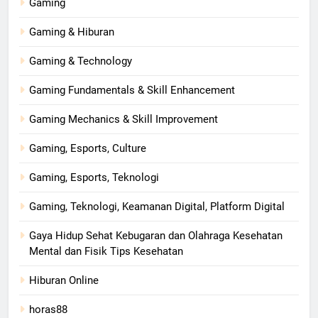
Gaming
Gaming & Hiburan
Gaming & Technology
Gaming Fundamentals & Skill Enhancement
Gaming Mechanics & Skill Improvement
Gaming, Esports, Culture
Gaming, Esports, Teknologi
Gaming, Teknologi, Keamanan Digital, Platform Digital
Gaya Hidup Sehat Kebugaran dan Olahraga Kesehatan
Mental dan Fisik Tips Kesehatan
Hiburan Online
horas88