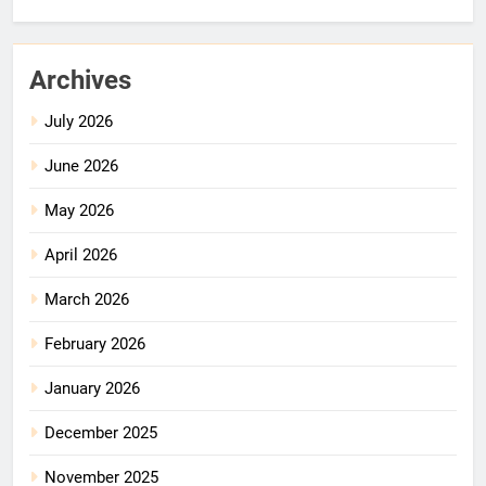
Archives
July 2026
June 2026
May 2026
April 2026
March 2026
February 2026
January 2026
December 2025
November 2025