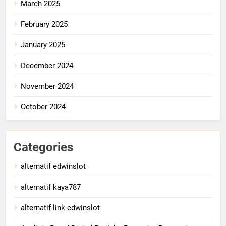
March 2025
February 2025
January 2025
December 2024
November 2024
October 2024
Categories
alternatif edwinslot
alternatif kaya787
alternatif link edwinslot