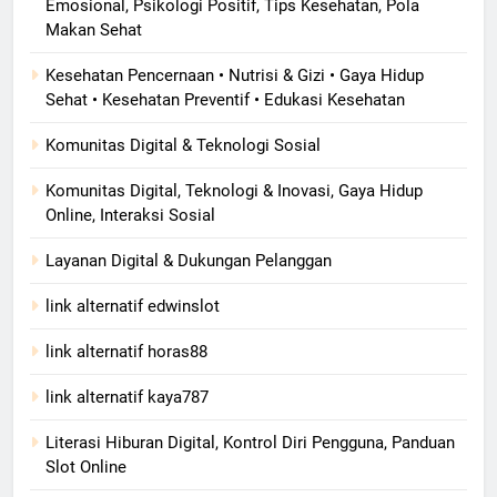
Emosional, Psikologi Positif, Tips Kesehatan, Pola
Makan Sehat
Kesehatan Pencernaan • Nutrisi & Gizi • Gaya Hidup
Sehat • Kesehatan Preventif • Edukasi Kesehatan
Komunitas Digital & Teknologi Sosial
Komunitas Digital, Teknologi & Inovasi, Gaya Hidup
Online, Interaksi Sosial
Layanan Digital & Dukungan Pelanggan
link alternatif edwinslot
link alternatif horas88
link alternatif kaya787
Literasi Hiburan Digital, Kontrol Diri Pengguna, Panduan
Slot Online