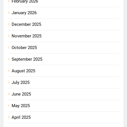
February 2026
January 2026
December 2025
November 2025
October 2025
September 2025
August 2025
July 2025
June 2025
May 2025
April 2025