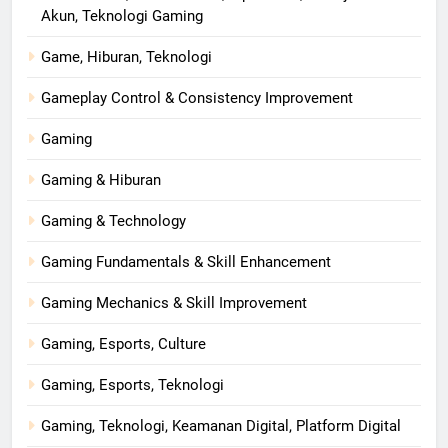
Akun, Teknologi Gaming
Game, Hiburan, Teknologi
Gameplay Control & Consistency Improvement
Gaming
Gaming & Hiburan
Gaming & Technology
Gaming Fundamentals & Skill Enhancement
Gaming Mechanics & Skill Improvement
Gaming, Esports, Culture
Gaming, Esports, Teknologi
Gaming, Teknologi, Keamanan Digital, Platform Digital