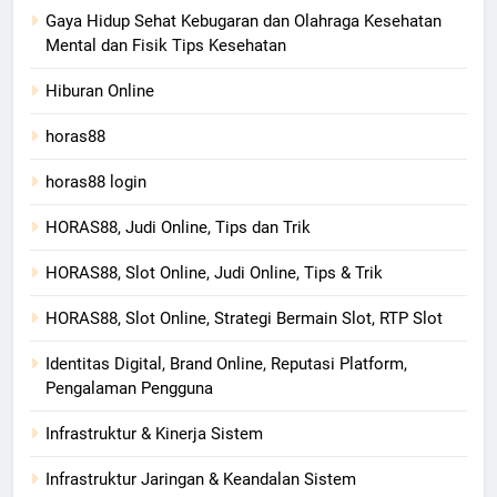
Gaya Hidup Sehat Kebugaran dan Olahraga Kesehatan
Mental dan Fisik Tips Kesehatan
Hiburan Online
horas88
horas88 login
HORAS88, Judi Online, Tips dan Trik
HORAS88, Slot Online, Judi Online, Tips & Trik
HORAS88, Slot Online, Strategi Bermain Slot, RTP Slot
Identitas Digital, Brand Online, Reputasi Platform,
Pengalaman Pengguna
Infrastruktur & Kinerja Sistem
Infrastruktur Jaringan & Keandalan Sistem