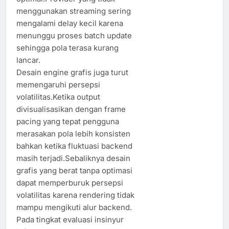
menggunakan streaming sering
mengalami delay kecil karena
menunggu proses batch update
sehingga pola terasa kurang
lancar.
Desain engine grafis juga turut
memengaruhi persepsi
volatilitas.Ketika output
divisualisasikan dengan frame
pacing yang tepat pengguna
merasakan pola lebih konsisten
bahkan ketika fluktuasi backend
masih terjadi.Sebaliknya desain
grafis yang berat tanpa optimasi
dapat memperburuk persepsi
volatilitas karena rendering tidak
mampu mengikuti alur backend.
Pada tingkat evaluasi insinyur