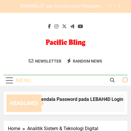
Skip
LEBAH4D dan Transformasi Pengalaman
to
Pengguna di Era Digital
content
KAYA787 dan Transformasi Pengalaman
Pengguna di Era Digital
Cara Mengatasi Kendala Password pada
LEBAH4D Login dengan Aman
EDWINSLOT dan Transformasi Pengalaman
Pengguna di Era Digital
Pacific Bling
Perhiasan Mewah Dan Aksesori Elegan
LEBAH4D dan Transformasi Pengalaman
NEWSLETTER
RANDOM NEWS
Pengguna di Era Digital
Untuk Penampilan Glamor Dari Pacific
KAYA787 dan Transformasi Pengalaman
Bling. Koleksi Eksklusif Untuk Anda.
Pengguna di Era Digital
MENU
ra Mengatasi Kendala Password pada LEBAH4D Login denga
HEADLINES
Weeks Ago
Home
Analitik Sistem & Teknologi Digital