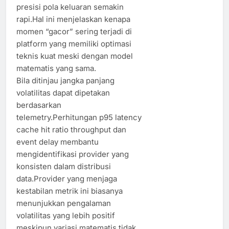
presisi pola keluaran semakin
rapi.Hal ini menjelaskan kenapa
momen “gacor” sering terjadi di
platform yang memiliki optimasi
teknis kuat meski dengan model
matematis yang sama.
Bila ditinjau jangka panjang
volatilitas dapat dipetakan
berdasarkan
telemetry.Perhitungan p95 latency
cache hit ratio throughput dan
event delay membantu
mengidentifikasi provider yang
konsisten dalam distribusi
data.Provider yang menjaga
kestabilan metrik ini biasanya
menunjukkan pengalaman
volatilitas yang lebih positif
meskipun variasi matematis tidak