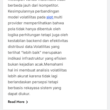
berbeda jauh dari kompetitor.
Kesimpulannya perbandingan
model volatilitas pada
slot
multi
provider memperlihatkan bahwa
pola tidak hanya dibentuk oleh
logika perhitungan tetapi juga oleh
kestabilan backend dan efektivitas
distribusi data.Volatilitas yang
terlihat “lebih baik” merupakan
indikasi infrastruktur yang efisien
bukan kejadian acak.Memahami
hal ini membuat analisis volatilitas
lebih akurat karena tidak lagi
berlandaskan persepsi tetapi
berbasis rekayasa sistem yang
dapat diukur.
Read More