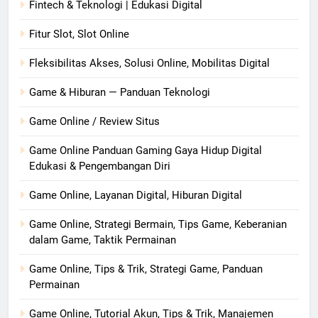
Fintech & Teknologi | Edukasi Digital
Fitur Slot, Slot Online
Fleksibilitas Akses, Solusi Online, Mobilitas Digital
Game & Hiburan — Panduan Teknologi
Game Online / Review Situs
Game Online Panduan Gaming Gaya Hidup Digital
Edukasi & Pengembangan Diri
Game Online, Layanan Digital, Hiburan Digital
Game Online, Strategi Bermain, Tips Game, Keberanian
dalam Game, Taktik Permainan
Game Online, Tips & Trik, Strategi Game, Panduan
Permainan
Game Online, Tutorial Akun, Tips & Trik, Manajemen