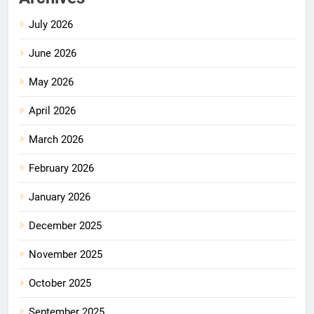
July 2026
June 2026
May 2026
April 2026
March 2026
February 2026
January 2026
December 2025
November 2025
October 2025
September 2025