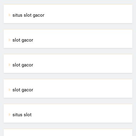
situs slot gacor
slot gacor
slot gacor
slot gacor
situs slot