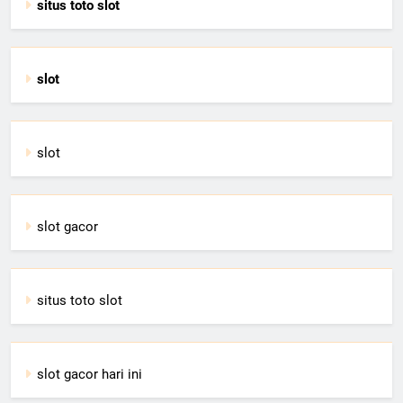
situs toto slot
slot
slot
slot gacor
situs toto slot
slot gacor hari ini