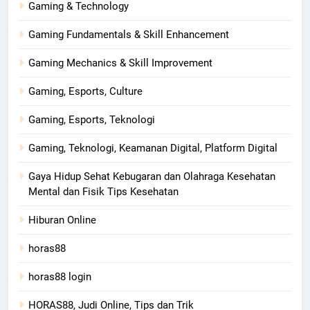
Gaming & Technology
Gaming Fundamentals & Skill Enhancement
Gaming Mechanics & Skill Improvement
Gaming, Esports, Culture
Gaming, Esports, Teknologi
Gaming, Teknologi, Keamanan Digital, Platform Digital
Gaya Hidup Sehat Kebugaran dan Olahraga Kesehatan
Mental dan Fisik Tips Kesehatan
Hiburan Online
horas88
horas88 login
HORAS88, Judi Online, Tips dan Trik