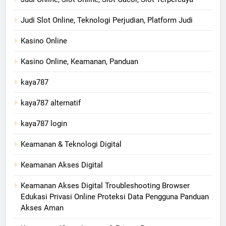
Judi Slot Online, Teknologi Perjudian, Platform Judi
Kasino Online
Kasino Online, Keamanan, Panduan
kaya787
kaya787 alternatif
kaya787 login
Keamanan & Teknologi Digital
Keamanan Akses Digital
Keamanan Akses Digital Troubleshooting Browser
Edukasi Privasi Online Proteksi Data Pengguna Panduan
Akses Aman