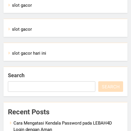
slot gacor
slot gacor
slot gacor hari ini
Search
SEARCH
Recent Posts
Cara Mengatasi Kendala Password pada LEBAH4D
Login dengan Aman