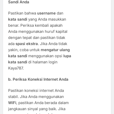
Sandi Anda
Pastikan bahwa
username
dan
kata sandi
yang Anda masukkan
benar. Periksa kembali apakah
Anda menggunakan huruf kapital
dengan tepat dan pastikan tidak
ada
spasi ekstra
. Jika Anda tidak
yakin, coba untuk
mengatur ulang
kata sandi
menggunakan opsi
lupa
kata sandi
di halaman login
Kaya787.
b.
Periksa Koneksi Internet Anda
Pastikan koneksi internet Anda
stabil. Jika Anda menggunakan
WiFi
, pastikan Anda berada dalam
jangkauan sinyal yang baik. Jika