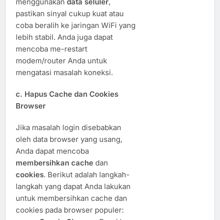
menggunakan
data seluler
,
pastikan sinyal cukup kuat atau
coba beralih ke jaringan WiFi yang
lebih stabil. Anda juga dapat
mencoba me-restart
modem/router Anda untuk
mengatasi masalah koneksi.
c.
Hapus Cache dan Cookies
Browser
Jika masalah login disebabkan
oleh data browser yang usang,
Anda dapat mencoba
membersihkan cache
dan
cookies
. Berikut adalah langkah-
langkah yang dapat Anda lakukan
untuk membersihkan cache dan
cookies pada browser populer: