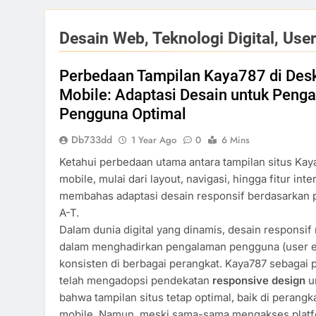
Desain Web, Teknologi Digital, Use
Perbedaan Tampilan Kaya787 di Des
Mobile: Adaptasi Desain untuk Peng
Pengguna Optimal
Db733dd
1 Year Ago
0
6 Mins
Ketahui perbedaan utama antara tampilan situs Kay
mobile, mulai dari layout, navigasi, hingga fitur intera
membahas adaptasi desain responsif berdasarkan p
A-T.
Dalam dunia digital yang dinamis, desain responsif
dalam menghadirkan pengalaman pengguna (user 
konsisten di berbagai perangkat. Kaya787 sebagai 
telah mengadopsi pendekatan
responsive design
u
bahwa tampilan situs tetap optimal, baik di perang
mobile. Namun, meski sama-sama mengakses platf