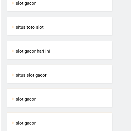
slot gacor
situs toto slot
slot gacor hari ini
situs slot gacor
slot gacor
slot gacor