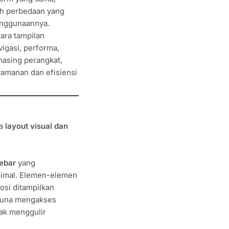
lah perbedaan yang
enggunaannya.
ara tampilan
vigasi, performa,
masing perangkat,
amanan dan efisiensi
da
layout visual dan
lebar
yang
simal. Elemen-elemen
osi ditampilkan
guna mengakses
yak menggulir