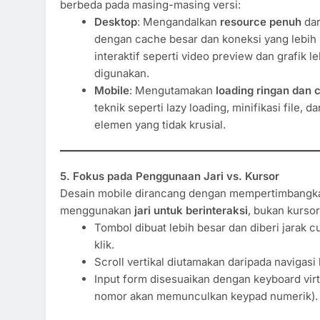
berbeda pada masing-masing versi:
Desktop
: Mengandalkan
resource penuh
dar
dengan cache besar dan koneksi yang lebih 
interaktif seperti video preview dan grafik l
digunakan.
Mobile
: Mengutamakan
loading ringan dan 
teknik seperti lazy loading, minifikasi file,
elemen yang tidak krusial.
5. Fokus pada Penggunaan Jari vs. Kursor
Desain mobile dirancang dengan mempertimbang
menggunakan
jari untuk berinteraksi
, bukan kursor
Tombol dibuat lebih besar dan diberi jarak c
klik.
Scroll vertikal diutamakan daripada navigasi 
Input form disesuaikan dengan keyboard virt
nomor akan memunculkan keypad numerik).