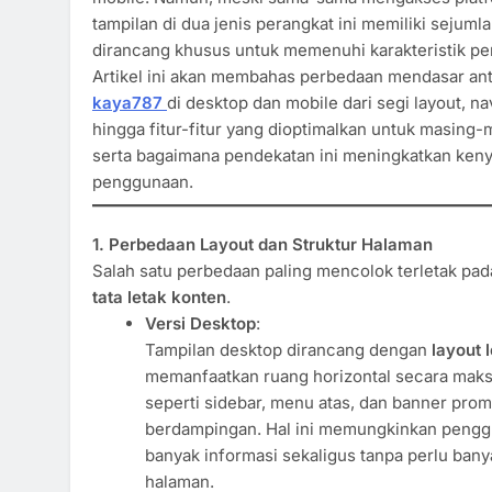
tampilan di dua jenis perangkat ini memiliki sejum
dirancang khusus untuk memenuhi karakteristik p
Artikel ini akan membahas perbedaan mendasar ant
kaya787
di desktop dan mobile dari segi layout, na
hingga fitur-fitur yang dioptimalkan untuk masing-
serta bagaimana pendekatan ini meningkatkan keny
penggunaan.
1. Perbedaan Layout dan Struktur Halaman
Salah satu perbedaan paling mencolok terletak pa
tata letak konten
.
Versi Desktop
:
Tampilan desktop dirancang dengan
layout 
memanfaatkan ruang horizontal secara mak
seperti sidebar, menu atas, dan banner prom
berdampingan. Hal ini memungkinkan peng
banyak informasi sekaligus tanpa perlu ban
halaman.