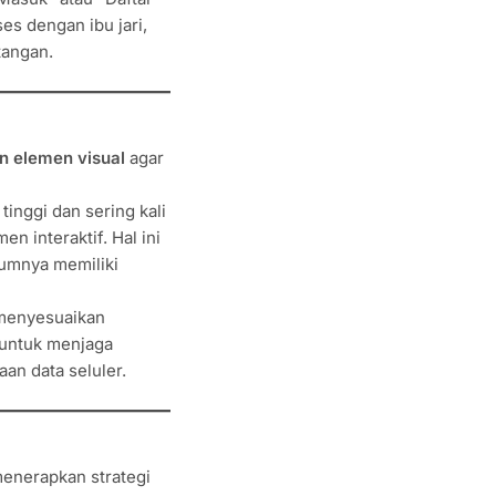
es dengan ibu jari,
tangan.
n elemen visual
agar
tinggi dan sering kali
n interaktif. Hal ini
umnya memiliki
 menyesuaikan
 untuk menjaga
n data seluler.
enerapkan strategi