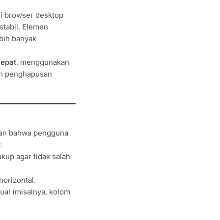
i browser desktop
stabil. Elemen
ebih banyak
cepat
, menggunakan
 dan penghapusan
kan bahwa pengguna
:
ukup agar tidak salah
horizontal.
ual (misalnya, kolom