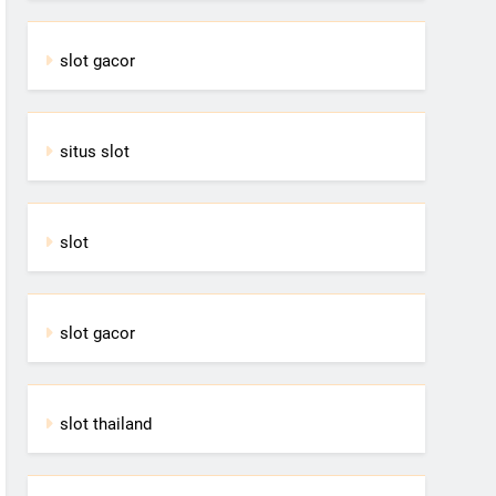
slot gacor
situs slot
slot
slot gacor
slot thailand