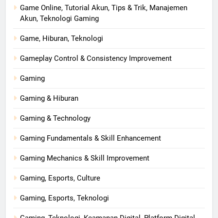
Game Online, Tutorial Akun, Tips & Trik, Manajemen
Akun, Teknologi Gaming
Game, Hiburan, Teknologi
Gameplay Control & Consistency Improvement
Gaming
Gaming & Hiburan
Gaming & Technology
Gaming Fundamentals & Skill Enhancement
Gaming Mechanics & Skill Improvement
Gaming, Esports, Culture
Gaming, Esports, Teknologi