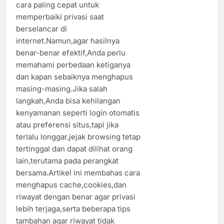
cara paling cepat untuk
memperbaiki privasi saat
berselancar di
internet.Namun,agar hasilnya
benar-benar efektif,Anda perlu
memahami perbedaan ketiganya
dan kapan sebaiknya menghapus
masing-masing.Jika salah
langkah,Anda bisa kehilangan
kenyamanan seperti login otomatis
atau preferensi situs,tapi jika
terlalu longgar,jejak browsing tetap
tertinggal dan dapat dilihat orang
lain,terutama pada perangkat
bersama.Artikel ini membahas cara
menghapus cache,cookies,dan
riwayat dengan benar agar privasi
lebih terjaga,serta beberapa tips
tambahan agar riwayat tidak