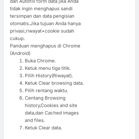
dan Autofill form data jika Anda
tidak ingin menghapus sandi
tersimpan dan data pengisian
otomatis.Jika tujuan Anda hanya
privasi,riwayat+cookie sudah
cukup.
Panduan menghapus di Chrome
(Android)
Buka Chrome.
Ketuk menu tiga titik.
Pilih History(Riwayat).
Ketuk Clear browsing data.
Pilih rentang waktu.
Centang Browsing
history,Cookies and site
data,dan Cached images
and files.
Ketuk Clear data.