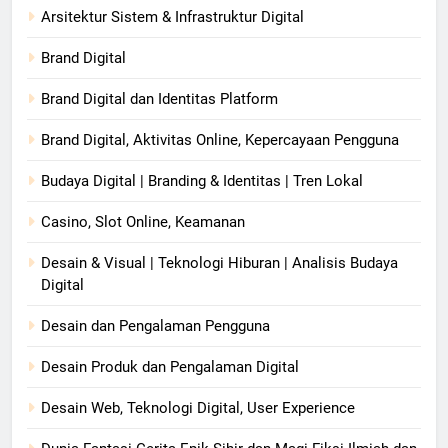
Arsitektur Sistem & Infrastruktur Digital
Brand Digital
Brand Digital dan Identitas Platform
Brand Digital, Aktivitas Online, Kepercayaan Pengguna
Budaya Digital | Branding & Identitas | Tren Lokal
Casino, Slot Online, Keamanan
Desain & Visual | Teknologi Hiburan | Analisis Budaya
Digital
Desain dan Pengalaman Pengguna
Desain Produk dan Pengalaman Digital
Desain Web, Teknologi Digital, User Experience