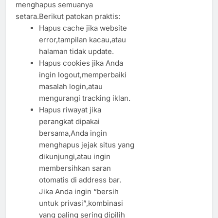
menghapus semuanya
setara.Berikut patokan praktis:
Hapus cache jika website
error,tampilan kacau,atau
halaman tidak update.
Hapus cookies jika Anda
ingin logout,memperbaiki
masalah login,atau
mengurangi tracking iklan.
Hapus riwayat jika
perangkat dipakai
bersama,Anda ingin
menghapus jejak situs yang
dikunjungi,atau ingin
membersihkan saran
otomatis di address bar.
Jika Anda ingin “bersih
untuk privasi”,kombinasi
yang paling sering dipilih