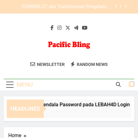
Skip
LEBAH4D dan Transformasi Pengalaman
to
Pengguna di Era Digital
content
KAYA787 dan Transformasi Pengalaman
Pengguna di Era Digital
Cara Mengatasi Kendala Password pada
LEBAH4D Login dengan Aman
EDWINSLOT dan Transformasi Pengalaman
Pengguna di Era Digital
Pacific Bling
Perhiasan Mewah Dan Aksesori Elegan
LEBAH4D dan Transformasi Pengalaman
NEWSLETTER
RANDOM NEWS
Pengguna di Era Digital
Untuk Penampilan Glamor Dari Pacific
KAYA787 dan Transformasi Pengalaman
Bling. Koleksi Eksklusif Untuk Anda.
Pengguna di Era Digital
MENU
ra Mengatasi Kendala Password pada LEBAH4D Login denga
HEADLINES
Weeks Ago
Home