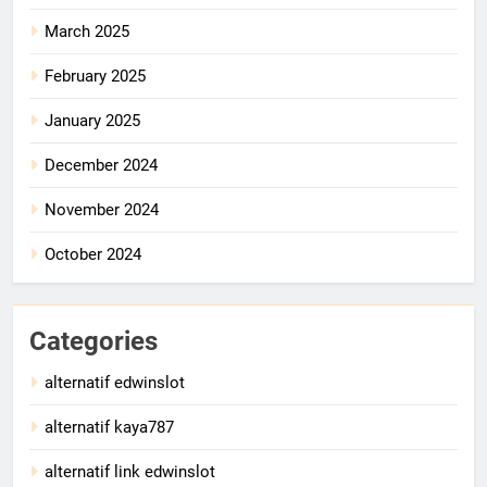
March 2025
February 2025
January 2025
December 2024
November 2024
October 2024
Categories
alternatif edwinslot
alternatif kaya787
alternatif link edwinslot