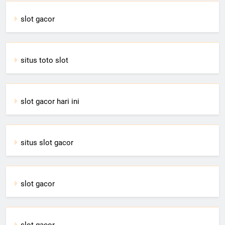
slot gacor
situs toto slot
slot gacor hari ini
situs slot gacor
slot gacor