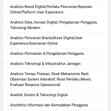
Analisis Brand Digital,Perilaku Pencarian,Reputasi
Online,Platform User Experience
Analisis Data, Inovasi Digital, Pengalaman Pengguna,
Teknologi Modern
Analisis Pencarian Brand,Akses Digital,User
Experience,Keamanan Online
Analisis Permainan & Pengalaman Pengguna
Analisis Teknologi & Infrastruktur Jaringan
Analisis Tempo Putaran, Studi Mekanisme Reel,
Observasi Sistem Interaktif, Riset Perilaku Mesin,
Evaluasi Respons Operasional
Analitik Sistem & Teknologi Digital
Arsitektur Informasi dan Kemudahan Pengguna