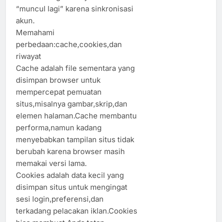
“muncul lagi” karena sinkronisasi
akun.
Memahami
perbedaan:cache,cookies,dan
riwayat
Cache adalah file sementara yang
disimpan browser untuk
mempercepat pemuatan
situs,misalnya gambar,skrip,dan
elemen halaman.Cache membantu
performa,namun kadang
menyebabkan tampilan situs tidak
berubah karena browser masih
memakai versi lama.
Cookies adalah data kecil yang
disimpan situs untuk mengingat
sesi login,preferensi,dan
terkadang pelacakan iklan.Cookies