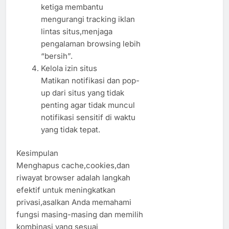
ketiga membantu
mengurangi tracking iklan
lintas situs,menjaga
pengalaman browsing lebih
“bersih”.
Kelola izin situs
Matikan notifikasi dan pop-
up dari situs yang tidak
penting agar tidak muncul
notifikasi sensitif di waktu
yang tidak tepat.
Kesimpulan
Menghapus cache,cookies,dan
riwayat browser adalah langkah
efektif untuk meningkatkan
privasi,asalkan Anda memahami
fungsi masing-masing dan memilih
kombinasi yang sesuai