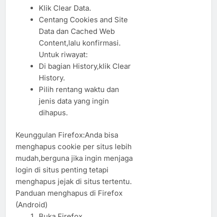
Klik Clear Data.
Centang Cookies and Site
Data dan Cached Web
Content,lalu konfirmasi.
Untuk riwayat:
Di bagian History,klik Clear
History.
Pilih rentang waktu dan
jenis data yang ingin
dihapus.
Keunggulan Firefox:Anda bisa
menghapus cookie per situs lebih
mudah,berguna jika ingin menjaga
login di situs penting tetapi
menghapus jejak di situs tertentu.
Panduan menghapus di Firefox
(Android)
Buka Firefox.