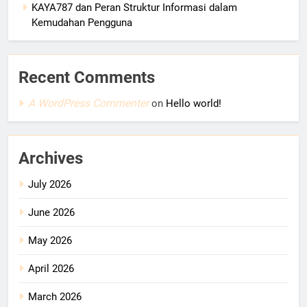
KAYA787 dan Peran Struktur Informasi dalam
Kemudahan Pengguna
Recent Comments
A WordPress Commenter
on
Hello world!
Archives
July 2026
June 2026
May 2026
April 2026
March 2026