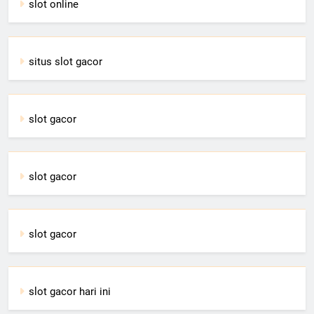
slot online
situs slot gacor
slot gacor
slot gacor
slot gacor
slot gacor hari ini