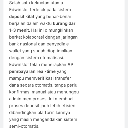
Salah satu kekuatan utama
Edwinslot terletak pada sistem
deposit kilat
yang benar-benar
berjalan dalam waktu
kurang dari
1–3 menit
. Hal ini dimungkinkan
berkat kolaborasi dengan jaringan
bank nasional dan penyedia e-
wallet yang sudah dioptimalkan
dengan sistem otomatisasi.
Edwinslot telah menerapkan
API
pembayaran real-time
yang
mampu memverifikasi transfer
dana secara otomatis, tanpa perlu
konfirmasi manual atau menunggu
admin memproses. Ini membuat
proses deposit jauh lebih efisien
dibandingkan platform lainnya
yang masih mengandalkan sistem
semi-otomatis.