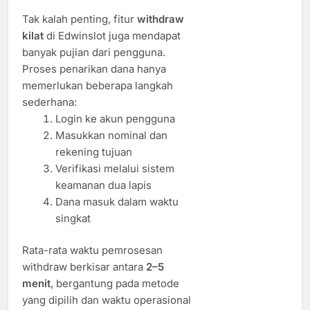
Tak kalah penting, fitur
withdraw
kilat
di Edwinslot juga mendapat
banyak pujian dari pengguna.
Proses penarikan dana hanya
memerlukan beberapa langkah
sederhana:
Login ke akun pengguna
Masukkan nominal dan
rekening tujuan
Verifikasi melalui sistem
keamanan dua lapis
Dana masuk dalam waktu
singkat
Rata-rata waktu pemrosesan
withdraw berkisar antara
2–5
menit
, bergantung pada metode
yang dipilih dan waktu operasional