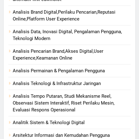
Analisis Brand Digital,Perilaku Pencarian,Reputasi
Online,Platform User Experience
Analisis Data, Inovasi Digital, Pengalaman Pengguna,
Teknologi Modern
Analisis Pencarian Brand,Akses Digital,User
Experience,Keamanan Online
Analisis Permainan & Pengalaman Pengguna
Analisis Teknologi & Infrastruktur Jaringan
Analisis Tempo Putaran, Studi Mekanisme Reel,
Observasi Sistem Interaktif, Riset Perilaku Mesin,
Evaluasi Respons Operasional
Analitik Sistem & Teknologi Digital
Arsitektur Informasi dan Kemudahan Pengguna