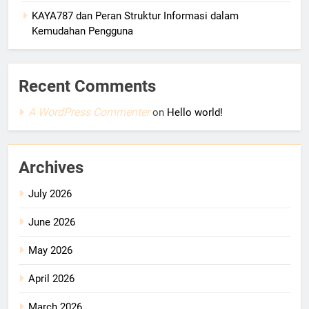
KAYA787 dan Peran Struktur Informasi dalam
Kemudahan Pengguna
Recent Comments
A WordPress Commenter
on
Hello world!
Archives
July 2026
June 2026
May 2026
April 2026
March 2026