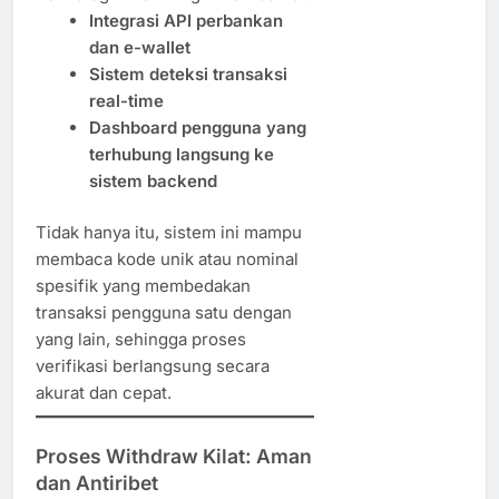
Integrasi API perbankan
dan e-wallet
Sistem deteksi transaksi
real-time
Dashboard pengguna yang
terhubung langsung ke
sistem backend
Tidak hanya itu, sistem ini mampu
membaca kode unik atau nominal
spesifik yang membedakan
transaksi pengguna satu dengan
yang lain, sehingga proses
verifikasi berlangsung secara
akurat dan cepat.
Proses Withdraw Kilat: Aman
dan Antiribet