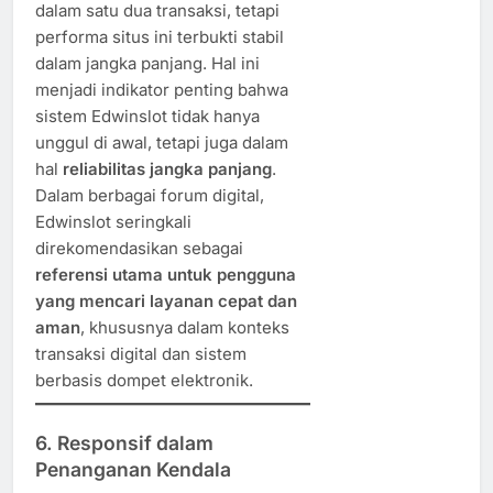
dalam satu dua transaksi, tetapi
performa situs ini terbukti stabil
dalam jangka panjang. Hal ini
menjadi indikator penting bahwa
sistem Edwinslot tidak hanya
unggul di awal, tetapi juga dalam
hal
reliabilitas jangka panjang
.
Dalam berbagai forum digital,
Edwinslot seringkali
direkomendasikan sebagai
referensi utama untuk pengguna
yang mencari layanan cepat dan
aman
, khususnya dalam konteks
transaksi digital dan sistem
berbasis dompet elektronik.
6. Responsif dalam
Penanganan Kendala