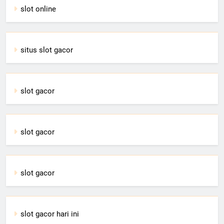
slot online
situs slot gacor
slot gacor
slot gacor
slot gacor
slot gacor hari ini