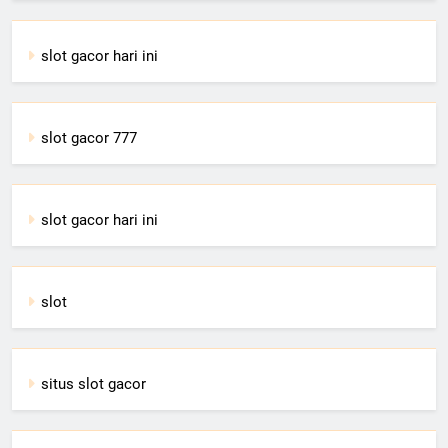
slot gacor hari ini
slot gacor 777
slot gacor hari ini
slot
situs slot gacor