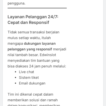
pengguna.
Layanan Pelanggan 24/7:
Cepat dan Responsif
Tidak semua transaksi berjalan
mulus setiap waktu, itulah
mengapa
dukungan layanan
pelanggan yang responsif
menjadi
nilai tambah besar. Edwinslot
menyediakan tim bantuan yang
bisa diakses 24 jam penuh melalui:
Live chat
Sistem tiket
Email dukungan
Tim ini dikenal cepat dalam
memberikan solusi dan ramah
dalam komunikasi, memberikan