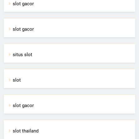
slot gacor
slot gacor
situs slot
slot
slot gacor
slot thailand