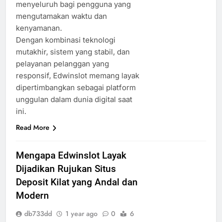
menyeluruh bagi pengguna yang
mengutamakan waktu dan
kenyamanan.
Dengan kombinasi teknologi
mutakhir, sistem yang stabil, dan
pelayanan pelanggan yang
responsif, Edwinslot memang layak
dipertimbangkan sebagai platform
unggulan dalam dunia digital saat
ini.
Read More
Mengapa Edwinslot Layak
Dijadikan Rujukan Situs
Deposit Kilat yang Andal dan
Modern
db733dd
1 year ago
0
6