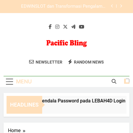
Skip
LEBAH4D dan Transformasi Pengalaman
to
Pengguna di Era Digital
content
KAYA787 dan Transformasi Pengalaman
Pengguna di Era Digital
Cara Mengatasi Kendala Password pada
LEBAH4D Login dengan Aman
EDWINSLOT dan Transformasi Pengalaman
Pengguna di Era Digital
Pacific Bling
Perhiasan Mewah Dan Aksesori Elegan
LEBAH4D dan Transformasi Pengalaman
NEWSLETTER
RANDOM NEWS
Pengguna di Era Digital
Untuk Penampilan Glamor Dari Pacific
KAYA787 dan Transformasi Pengalaman
Bling. Koleksi Eksklusif Untuk Anda.
Pengguna di Era Digital
MENU
ara Mengatasi Kendala Password pada LEBAH4D Login deng
HEADLINES
Weeks Ago
Home