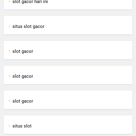
slot gacor hari ini
situs slot gacor
slot gacor
slot gacor
slot gacor
situs slot