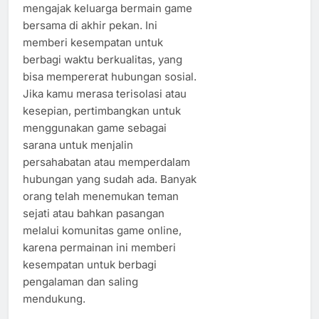
mengajak keluarga bermain game
bersama di akhir pekan. Ini
memberi kesempatan untuk
berbagi waktu berkualitas, yang
bisa mempererat hubungan sosial.
Jika kamu merasa terisolasi atau
kesepian, pertimbangkan untuk
menggunakan game sebagai
sarana untuk menjalin
persahabatan atau memperdalam
hubungan yang sudah ada. Banyak
orang telah menemukan teman
sejati atau bahkan pasangan
melalui komunitas game online,
karena permainan ini memberi
kesempatan untuk berbagi
pengalaman dan saling
mendukung.