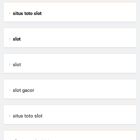
situs toto slot
slot
slot
slot gacor
situs toto slot