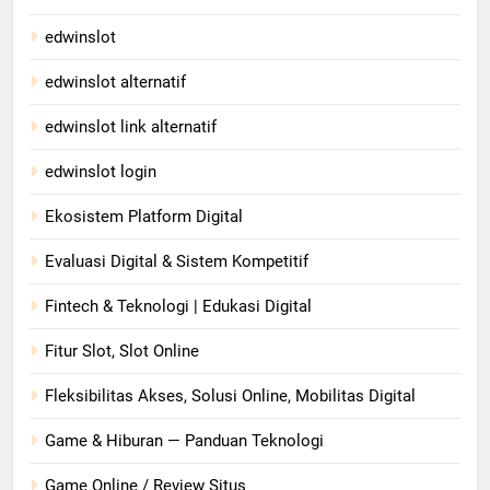
edwinslot
edwinslot alternatif
edwinslot link alternatif
edwinslot login
Ekosistem Platform Digital
Evaluasi Digital & Sistem Kompetitif
Fintech & Teknologi | Edukasi Digital
Fitur Slot, Slot Online
Fleksibilitas Akses, Solusi Online, Mobilitas Digital
Game & Hiburan — Panduan Teknologi
Game Online / Review Situs