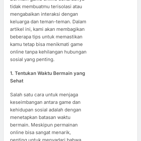
tidak membuatmu terisolasi atau
mengabaikan interaksi dengan
keluarga dan teman-teman. Dalam
artikel ini, kami akan membagikan
beberapa tips untuk memastikan
kamu tetap bisa menikmati game
online tanpa kehilangan hubungan
sosial yang penting.
1. Tentukan Waktu Bermain yang
Sehat
Salah satu cara untuk menjaga
keseimbangan antara game dan
kehidupan sosial adalah dengan
menetapkan batasan waktu
bermain. Meskipun permainan
online bisa sangat menarik,
penting untuk menyadari bahwa