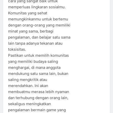
cara yang sangat baik untuk
memperluas lingkaran sosialmu.
Komunitas yang sehat
memungkinkanmu untuk bertemu
dengan orang-orang yang memiliki
minat yang sama, berbagi
pengalaman, dan belajar satu sama
lain tanpa adanya tekanan atau
toksisitas.
Pastikan untuk memilih komunitas
yang memiliki budaya saling
menghargai, di mana anggota
mendukung satu sama lain, bukan
saling mengkritik atau
merendahkan. Ini akan
membuatmu merasa lebih nyaman
dan terhubung dengan orang lain,
sekaligus meningkatkan
pengalaman bermain game yang