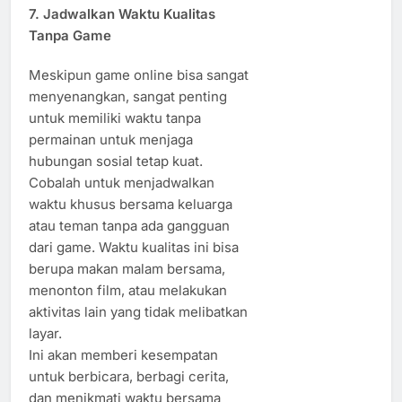
7. Jadwalkan Waktu Kualitas
Tanpa Game
Meskipun game online bisa sangat
menyenangkan, sangat penting
untuk memiliki waktu tanpa
permainan untuk menjaga
hubungan sosial tetap kuat.
Cobalah untuk menjadwalkan
waktu khusus bersama keluarga
atau teman tanpa ada gangguan
dari game. Waktu kualitas ini bisa
berupa makan malam bersama,
menonton film, atau melakukan
aktivitas lain yang tidak melibatkan
layar.
Ini akan memberi kesempatan
untuk berbicara, berbagi cerita,
dan menikmati waktu bersama