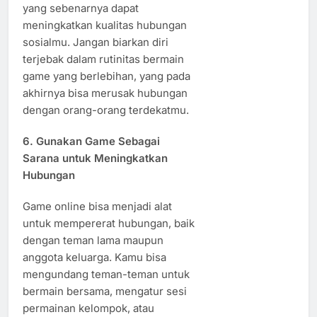
yang sebenarnya dapat
meningkatkan kualitas hubungan
sosialmu. Jangan biarkan diri
terjebak dalam rutinitas bermain
game yang berlebihan, yang pada
akhirnya bisa merusak hubungan
dengan orang-orang terdekatmu.
6. Gunakan Game Sebagai
Sarana untuk Meningkatkan
Hubungan
Game online bisa menjadi alat
untuk mempererat hubungan, baik
dengan teman lama maupun
anggota keluarga. Kamu bisa
mengundang teman-teman untuk
bermain bersama, mengatur sesi
permainan kelompok, atau