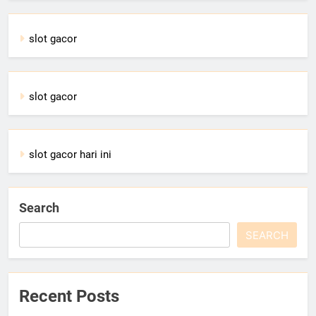
slot gacor
slot gacor
slot gacor hari ini
Search
SEARCH
Recent Posts