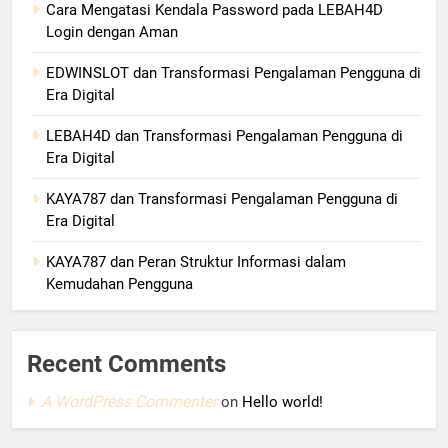
Cara Mengatasi Kendala Password pada LEBAH4D
Login dengan Aman
EDWINSLOT dan Transformasi Pengalaman Pengguna di
Era Digital
LEBAH4D dan Transformasi Pengalaman Pengguna di
Era Digital
KAYA787 dan Transformasi Pengalaman Pengguna di
Era Digital
KAYA787 dan Peran Struktur Informasi dalam
Kemudahan Pengguna
Recent Comments
A WordPress Commenter
on
Hello world!