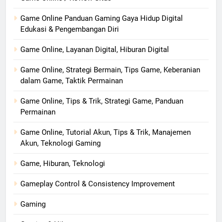
Game Online Panduan Gaming Gaya Hidup Digital
Edukasi & Pengembangan Diri
Game Online, Layanan Digital, Hiburan Digital
Game Online, Strategi Bermain, Tips Game, Keberanian
dalam Game, Taktik Permainan
Game Online, Tips & Trik, Strategi Game, Panduan
Permainan
Game Online, Tutorial Akun, Tips & Trik, Manajemen
Akun, Teknologi Gaming
Game, Hiburan, Teknologi
Gameplay Control & Consistency Improvement
Gaming