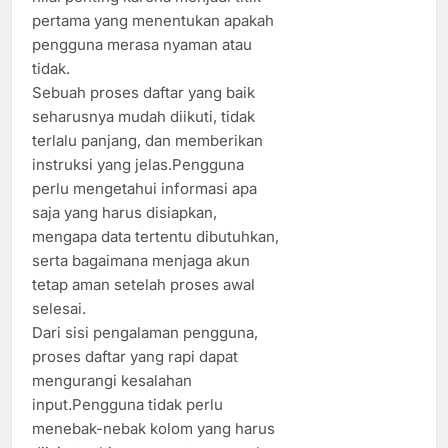
pertama yang menentukan apakah
pengguna merasa nyaman atau
tidak.
Sebuah proses daftar yang baik
seharusnya mudah diikuti, tidak
terlalu panjang, dan memberikan
instruksi yang jelas.Pengguna
perlu mengetahui informasi apa
saja yang harus disiapkan,
mengapa data tertentu dibutuhkan,
serta bagaimana menjaga akun
tetap aman setelah proses awal
selesai.
Dari sisi pengalaman pengguna,
proses daftar yang rapi dapat
mengurangi kesalahan
input.Pengguna tidak perlu
menebak-nebak kolom yang harus