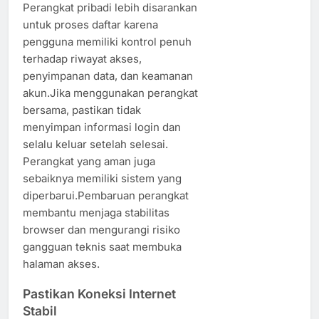
Perangkat pribadi lebih disarankan
untuk proses daftar karena
pengguna memiliki kontrol penuh
terhadap riwayat akses,
penyimpanan data, dan keamanan
akun.Jika menggunakan perangkat
bersama, pastikan tidak
menyimpan informasi login dan
selalu keluar setelah selesai.
Perangkat yang aman juga
sebaiknya memiliki sistem yang
diperbarui.Pembaruan perangkat
membantu menjaga stabilitas
browser dan mengurangi risiko
gangguan teknis saat membuka
halaman akses.
Pastikan Koneksi Internet
Stabil