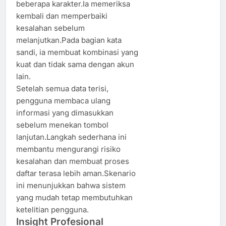
beberapa karakter.Ia memeriksa
kembali dan memperbaiki
kesalahan sebelum
melanjutkan.Pada bagian kata
sandi, ia membuat kombinasi yang
kuat dan tidak sama dengan akun
lain.
Setelah semua data terisi,
pengguna membaca ulang
informasi yang dimasukkan
sebelum menekan tombol
lanjutan.Langkah sederhana ini
membantu mengurangi risiko
kesalahan dan membuat proses
daftar terasa lebih aman.Skenario
ini menunjukkan bahwa sistem
yang mudah tetap membutuhkan
ketelitian pengguna.
Insight Profesional