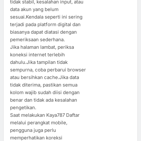
tidak stabil, kesalahan input, atau
data akun yang belum
sesuai.Kendala seperti ini sering
terjadi pada platform digital dan
biasanya dapat diatasi dengan
pemeriksaan sederhana.
Jika halaman lambat, periksa
koneksi internet terlebih
dahulu.Jika tampilan tidak
sempurna, coba perbarui browser
atau bersihkan cache.Jika data
tidak diterima, pastikan semua
kolom wajib sudah diisi dengan
benar dan tidak ada kesalahan
pengetikan.
Saat melakukan Kaya787 Daftar
melalui perangkat mobile,
pengguna juga perlu
memperhatikan koreksi