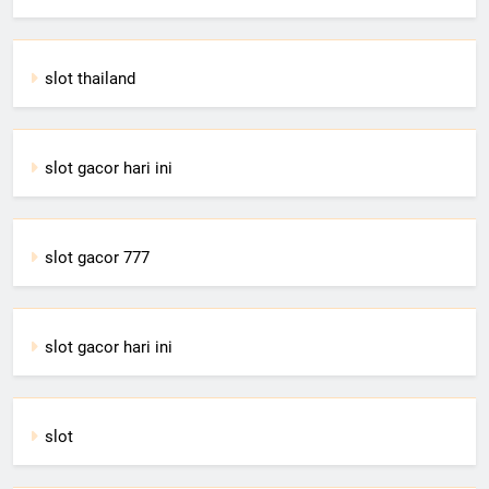
slot thailand
slot gacor hari ini
slot gacor 777
slot gacor hari ini
slot