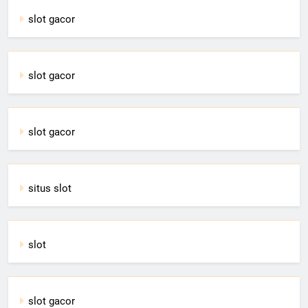
slot gacor
slot gacor
slot gacor
situs slot
slot
slot gacor