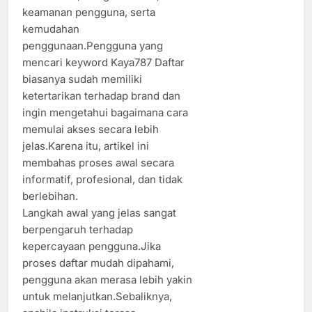
keamanan pengguna, serta
kemudahan
penggunaan.Pengguna yang
mencari keyword Kaya787 Daftar
biasanya sudah memiliki
ketertarikan terhadap brand dan
ingin mengetahui bagaimana cara
memulai akses secara lebih
jelas.Karena itu, artikel ini
membahas proses awal secara
informatif, profesional, dan tidak
berlebihan.
Langkah awal yang jelas sangat
berpengaruh terhadap
kepercayaan pengguna.Jika
proses daftar mudah dipahami,
pengguna akan merasa lebih yakin
untuk melanjutkan.Sebaliknya,