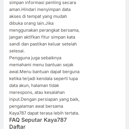
simpan informasi penting secara
aman.Hindari menyimpan data
akses di tempat yang mudah
dibuka orang lain.Jika
menggunakan perangkat bersama,
jangan aktifkan fitur simpan kata
sandi dan pastikan keluar setelah
selesai.
Pengguna juga sebaiknya
memahami menu bantuan sejak
awal.Menu bantuan dapat berguna
ketika terjadi kendala seperti lupa
data akun, halaman tidak
merespons, atau kesalahan
input.Dengan persiapan yang baik,
pengalaman awal bersama
Kaya787 dapat terasa lebih tertata.
FAQ Seputar Kaya787
Daftar