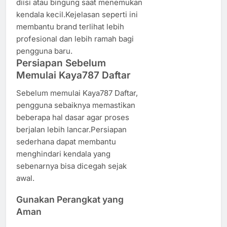
diisi atau bingung saat menemukan
kendala kecil.Kejelasan seperti ini
membantu brand terlihat lebih
profesional dan lebih ramah bagi
pengguna baru.
Persiapan Sebelum
Memulai Kaya787 Daftar
Sebelum memulai Kaya787 Daftar,
pengguna sebaiknya memastikan
beberapa hal dasar agar proses
berjalan lebih lancar.Persiapan
sederhana dapat membantu
menghindari kendala yang
sebenarnya bisa dicegah sejak
awal.
Gunakan Perangkat yang
Aman