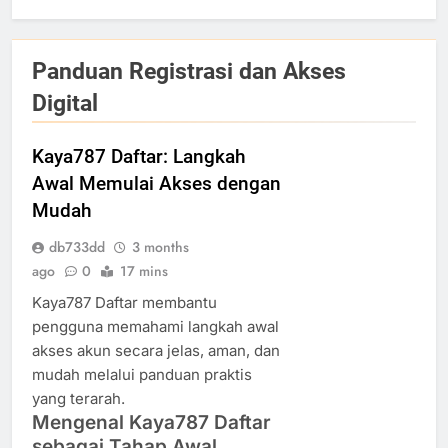
Panduan Registrasi dan Akses
Digital
Kaya787 Daftar: Langkah
Awal Memulai Akses dengan
Mudah
db733dd
3 months
ago
0
17 mins
Kaya787 Daftar membantu
pengguna memahami langkah awal
akses akun secara jelas, aman, dan
mudah melalui panduan praktis
yang terarah.
Mengenal Kaya787 Daftar
sebagai Tahap Awal